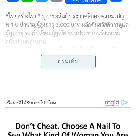
a
i
w
o
h
“ไทยสร้างไทย” บุกกาฬสินธุ์ ประกาศคิกออฟแคมเปญ
c
n
i
p
a
พ.ร.บ.บํานาญผู้สูงอายุ 3,000 บาท ผลักดันสวัสดิการดูแล
e
e
t
y
r
ผู้สูงอายุ รองรับสังคมผู้สูงวัย ชวนประชาชนร่วมลงชื่อ
สนับสนุนกฎหมาย
b
t
L
e
23 กันยายน 2565-
พรรคไทยสร้างไทย โดยคุณหญิงสุดา
o
e
i
รัตน์ เกยุราพันธุ์
หัวหน้าพรรค พร้อมด้วยนายธนธัช ตัณฑ
อ่านเพิ่ม
สิทธิ์ รองหัวหน้าพรรค และนางวันเพ็ญ เศรษฐรักษา รอง
o
r
n
เลขาธิการพรรค นำทีมไทยสร้างไทย ลงพื้นที่พบปะพี่น้อง
k
k
ประชาชน ที่ตำบลโนนสูง และตำบลหัวนาคำ อ.ยางตลาด
จ.กาฬสินธุ์ ท่ามกลางพี่น้องประชาชนที่มาร่วมต้อนรับ
อย่างล้นหลามกว่าพันคน