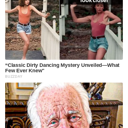
โปรแกรมสร้างสุขภาพให้แข็งแรงที่ศูนย์สุขภาพที่รัฐ
จัดหาให้ใกล้บ้าน โดยตั้งเป้าลด 3 โรคสำคัญ ประกอบไป
ด้วยโรคความดันสูง โรคไขมันอุดตัน และโรคเบาหวาน
และ
4.นโยบายบำนาญประชาชน 3,000 บาท จะเป็นกำลังซื้อ
มหาศาลที่จะทำให้เศรษฐกิจไทยฟื้นตัว และหมุนเวียนใน
ชุมชน จากการที่ผู้สูงวัยก็จะนำไปใช้จ่ายในชีวิตประจำวัน
ส่งผลทำให้เศรษฐกิจในภาพรวมดีตามมาอีกด้วย