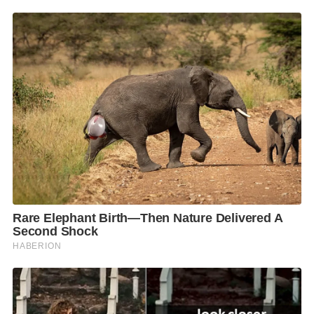
hr.aspx
เพราะประเทศไทยเป็นประเทศกำลังพัฒนาประเทศแรก
ในโลก ที่เข้าสู่สังคมผู้สูงวัยแบบเต็มขั้น แต่ผู้สูงอายุส่วน
ใหญ่ “แก่ก่อนรวย” ทั้งที่ผู้สูงอายุทำคุณูปการให้กับ
ประเทศ ดูแลครอบครัว ทำงานหนักมาตลอดชีวิต ซึ่งเรา
จะปล่อยให้ประเทศเต็มไปด้วยผู้สูงอายุที่อ่อนแอ และ
ยากจนไม่ได้ ดังนั้นนโยบายบำนาญประชาชนเดือนละ
3,000 บาท จะเป็นประโยชน์ถึง 4 ประการ ดังนี้
1.ผู้สูงอายุที่มีรายได้ไม่เพียงพอต่อการยังชีพสามารถดำรง
ชีพได้อย่างมีศักดิ์ศรี
2.เป็นการลดภาระคนหนุ่มคนสาวที่ต้องทำงานเลี้ยงดูพ่อ
แม่ ให้คนวัยทำงานสามารถดูแลครอบครัวได้อย่างเต็มที่
3.ผู้สูงอายุที่ไม่ใช่ผู้ป่วยติดเตียง หรือผู้พิการ ต้องไปเข้า