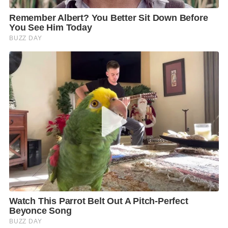
ประเทศ”
คุณหญิงสุดารัตน์ กล่าวว่าหลังจากที่พรรคไทยสร้างไทย
ได้ยื่นร่าง พ.ร.บ. บํานาญผู้สูงอายุแห่งชาติ พ.ศ. … ซึ่ง
สภาฯ ได้บรรจุร่าง พ.ร.บ. บํานาญผู้สูงอายุ 3,000 บาท ที่
พรรคไทยสร้างไทยเสนอลงเว็บไซต์รัฐสภาแล้ว
ในวันนี้ พรรคไทยสร้างไทย จึงเริ่มคิกออฟแคมเปญ
#บำนาญประชาชนเดือนละ3000บาท ที่จ.กาฬสินธุ์ เพื่อ
ให้พี่น้องประชาชนร่วมลงชื่อสนับสนุนกฎหมาย เพื่อผลัก
ดันสวัสดิการดูแลผู้สูงอายุ รองรับสังคมผู้สูงวัย ซึ่งเป็นหลัก
นโยบายดูแลตั้งแต่ “เกิดจนแก่” ของพรรค เพื่อให้พี่น้อง
ประชาชนได้มี “ชีวิตที่มีคุณภาพอย่างมีศักดิ์ศรี” สร้าง
สุขภาพให้คนไทย “แข็งแรงก่อนป่วย รวยก่อนแก่” จึงขอ
เชิญชวนให้พี่น้องประชาชนร่วมลงชื่อสนับสนุนกฎหมาย
ผ่านช่องทาง
https://dev.parliament.go.th/einitiative/petloginbys