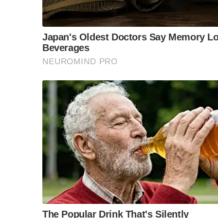
กรมธรรม์ประกันภัยโดยบริษัทในกรมธรรม์ประกันภั
ท 16 กรกฎาคม 2564 ไว้เป็นการชั่วคราวก่อนการ
เปลี่ยนแปลงเป็นอย่างอื่น
S
ทั้งนี้ คงต้องรอผลพิจารณาของศาลปกครองกลาง
e
a
บริษัทประกัน ก็อาจจะมีผลทำให้บริษัทประกันภ
r
ประชาชนที่ทำไว้และยังมีผลคุ้มครองอยู่เกือบ 1
c
h
ด้านดร.สุทธิพล ทวีชัยการ เลขาฯคปภ. กล่าวว่า 
f
o
ประกันภัยมอบความไว้วางใจให้บริษัทประกันภัยที
r
กรมธรรม์ฯในช่วงสถานการณ์วิกฤตขณะนี้ ทั้งๆที่เ
:
ความเสี่ยงที่มากขึ้นกลับคืนไปให้ประชาชน ถือเ
มอบให้บริษัทประกันภัย จึงเป็นการเอาเปรียบประ