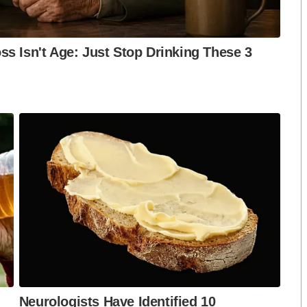
ย COVID-19 สำหรับบริษัทประกันวินาศภัย ฉบับลงวันที่
พิพากษา คดีหรือจนกว่าศาล จะมีคำสั่งหรือคำพิพากษา
ว่าจะออกมาอย่างไร หากศาลเห็นพ้องตามคำร้องของ
ัยสามารถบอกเลิกกรมธรรม์ประกันโควิดเจอจ่ายจบของ
0 ล้านกรมธรรม์ อาจจะได้รับผลกระทบไปด้วย
“การทำประกันภัยโควิดเจอจ่ายจบคือการที่ประชาชนผู้เอา
่อาสามาช่วยบริหารความเสี่ยงให้ ฉะนั้นการไปบอกเลิก
คยสัญญาว่าจะคุ้มครองจนสิ้นสุดอายุการคุ้มครอง โดยโยน
ป็นการทำลายความเชื่อมั่นและความไว้วางใจที่ประชาชน
ชาชนอย่างยิ่ง”