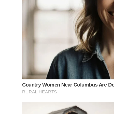
“วันวิชิต” ชี้ระบบเล
ล็อบบี้ทุกกลุ่ม ส่วน
ฐานเส้นเงิน ล็อกโ
ข้อสันนิษฐาน สร้า
Impact ทา