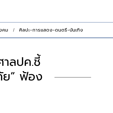
ังคม
ศิลปะ-การแสดง-ดนตรี-บันเทิง
ศาลปค.ชี้
ัย” ฟ้อง