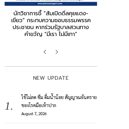
“ธนพร” ชี้หากพรรคประชาชนจับมือ
“วันวิชิต” 
“แดง-เขียว” เท่ากับทำลายตัวเอง
ล็อบบี้ทุกก
ผิดคำพูด ทลายศรัทธาฐานเสียง
ฐานเส้นเงิ
มองข่าวตั้งรัฐบาลใหม่เป็นเพียง
ข้อสันนิษ
กระแสปั่น
Imp
NEW UPDATE
ไข้ไม่ลด ซึม ดื่มน้ำน้อย สัญญาณอันตราย
ของโรคมือเท้าปาก
August 7, 2026