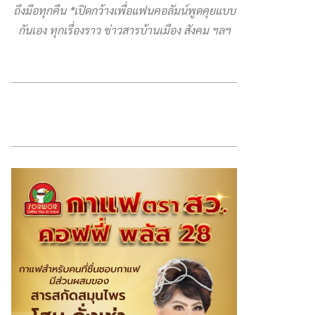
ถึงมือทุกคืน *เปิดกว้างเพื่อแฟนคอลัมน์พูดคุยแบบ
กันเอง ทุกเรื่องราว ข่าวสารบ้านเมือง สังคม ฯลฯ