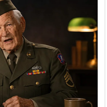
ๆ เช่น บ้าน รถยนต์ ฯลฯ
นาดเงินหมด ผู้ฟ้องคดีทั้งสองต้องปิดตัวเองไปในไม่ช้า
ด้ ซึ่งจะยิ่งทำให้เกิดความสั่นคลอนทางเศรษฐกิจและ
ายราย ก็อาจต้องปิดตัวเอง ผู้ฟ้องคดีทั้งสองจึงขอความ
ฯ อันจะเป็นประโยชน์สาธารณะ และเป็นประโยชน์ ต่อ
 ขอศาลได้โปรดมีคำพิพากษา ดังนี้
 เรื่องให้ยกเลิกเงื่อนไขการใช้สิทธิบอกเลิกกรมธรรม์
19 สำหรับบริษัทประกันวินาศภัยฉบับลงวันที่ 16
คำสั่ง
บียนที่ 38/2564 เรื่องให้ยกเลิกเงื่อนไขใช้สิทธิบอกเลิก