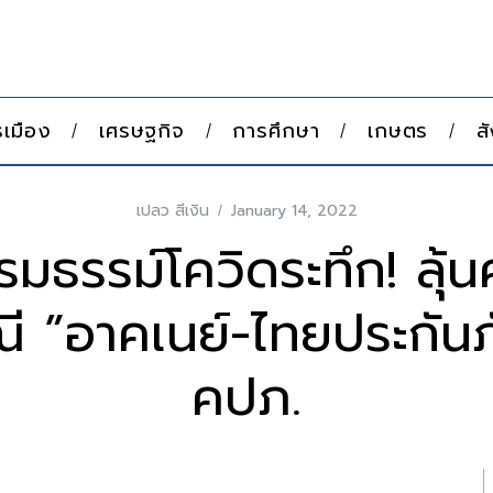
เมือง
เศรษฐกิจ
การศึกษา
เกษตร
ส
เปลว สีเงิน
January 14, 2022
มธรรม์โควิดระทึก! ลุ้น
ี ”อาคเนย์-ไทยประกันภ
คปภ.