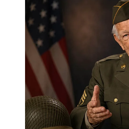
ประชาชนในวงกว้าง รวมถึงผู้เอาประกันภัยภัยอื่น
อีกทั้งยังส่งผลลบทำให้กองทุนประกันวินาศภัยถึงข
หากไม่อาจบอกเลิกกรมธรรม์ประกันภัยเจอจ่ายจบ ไ
การเงินของประเทศ
อีกทั้งมีแนวโน้มสูงที่บริษัทประกันวินาศภัยอีกหล
เมตตาจากศาลได้โปรดเพิกถอนคำสั่งนายทะเบียน
ส่วนรวม โดยในคำขอท้ายคำฟ้อง ผู้ฟ้องคดีทั้งสอง
1)พิพากษาให้เพิกถอนคำสั่งนายทะเบียนที่ 38/2564
ประกันภัยโดยบริษัทในกรมธรรม์ประกันภัย COVID-
กรกฎาคม 2564 โดยให้มีผลย้อนหลังไปถึงวันที่ออก
2)ขอให้ศาลมีคำสั่งทุเลาการบังคับตามคำสั่งนายทะเ