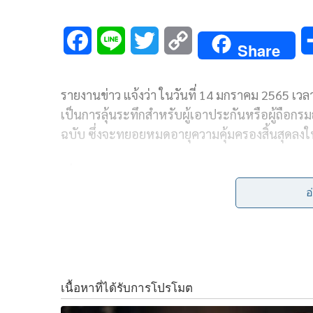
F
L
T
C
Share
a
i
w
o
รายงานข่าว แจ้งว่า ในวันที่ 14 มกราคม 2565 เ
c
n
i
p
เป็นการลุ้นระทึกสำหรับผู้เอาประกันหรือผู้ถือกรมธ
e
e
t
y
ฉบับ
ซึ่งจะทยอยหมดอายุความคุ้มครองสิ้นสุดลงในเ
b
t
L
เมื่อจะมีการนัดตัดสินกรณีคำฟ้องระหว่าง บริษัท 
o
e
i
และบริษัทไทยประกันภัย จำกัด (มหาชน) ในฐานะผู้ฟ
อ
o
r
n
กระทำแทน ได้ยื่นฟ้องเลขาธิการสำนักงานคณะกร
ภัย(คปภ.) และสำนักงานคณะกรรมการกำกับและส่งเส
k
k
ฟ้อง คดีข้อหา ออกคำสั่งทางปกครองโดยไม่ชอบ
โดยมีบทสรุปว่า คำสั่งนายทะเบียนก่อให้เกิดความ
วินาศภัยทยอยปิดตัวเอง เป็นโทษต่อความมั่นคงท