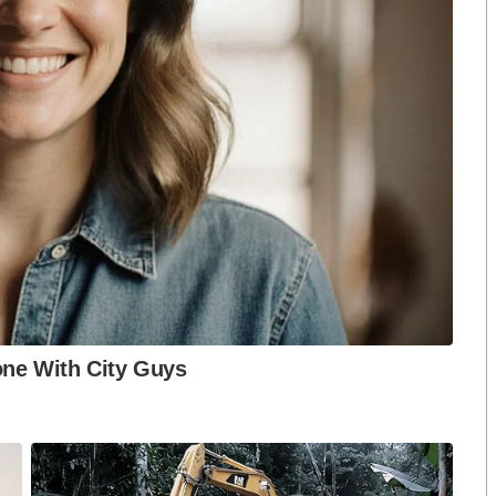
ือก สว. เปิดช่อง
นักวิชาการชี้ “ส้มเปิดดีลคุยแดง-
ปมฮั้วต้องมีหลัก
เขียว” กระทบความชอบธรรมพรรค
หวต กำหนดผล ชี้
ประชาชน หากร่วมรัฐบาลสวนทาง
งกระแส แต่ไร้
คำขวัญ “มีเรา ไม่มีเทา”
งกฎหมาย