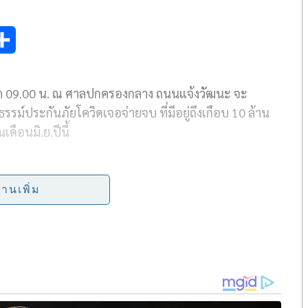
S
h
วลา 09.00 น. ณ ศาลปกครองกลาง ถนนแจ้งวัฒนะ จะ
a
รรม์ประกันภัยโควิดเจอจ่ายจบ ที่มีอยู่ถึงเกือบ 10 ล้าน
r
ดือนมิ.ย.ปีนี้
e
อาคเนย์ประกันภัย จำกัด(มหาชน) ในฐานะผู้ฟ้องคดีที่ 1
้องคดีที่ 2 ซึ่งทั้งสองได้มอบอำนาจให้ตัวแทนเป็นผู้
่านเพิ่ม
รมการกำกับและส่งเสริมการประกอบธุรกิจประกัน
ริมการประกอบธุรกิจประกันภัย(คปภ.) ซึ่งเป็นผู้ถูก
ด้วยกฎหมาย
ปั่นป่วน วุ่นวาย และผลกระทบในวงกว้าง บริษัทประกัน
างเศรษฐกิจและการเงินของประเทศ เป็นผลเสียต่อ