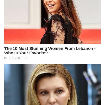
เส้นบิดเบี้ยว , กางเกงยีนส์และเสื้อโปโลถูกดึงยืดจนกลาย
เป็นเดรส รวมไปถึงการนำเครื่องหมาย LIKE / COMMENT
/ HEART มาทำเป็น Signature Print สำคัญของ
Collection นี้และ Iconic figure ที่สำคัญใน collection นี้
คือหญิงชราที่แลดูละม้ายคล้าย Margaret Thatcher ผู้ที่
เป็นตัวแทนของสังคมแสน Conservative จึงเกิดการสร้าง
AVATAR MODEL ขึ้นมาใน Collection หลอมรวมเอาภาพ
ของ Magaret Thatcher เข้ากับผู้หญิง ผู้ชาย หลากหลาย
ชาติพันธ์ มีผมสีชมพู ไม่สามารถระบุอัตลักษณ์ที่แน่ชัด
เพื่อสื่อถึงจุดประสงค์ การทำ Collection และของ Brand
ที่มุ่งเน้นถึง สังคมยุคใหม่ที่ไร้ซึ่งพรมแดน และกฎเกณฑ์ที่
กีดกันและขัดขวางการเติบโตของสังคมยุคใหม่.
Collector Project
(คอลเลกเตอร์ โปรเจกต์) เป็นแบรนด์ที่
เกิดจากความชอบส่วนตัวในการเก็บสะสมผ้าและข้าวของ
ต่างๆที่ได้มาจากการเดินทางท่องเที่ยวไปยังสถานที่ต่างๆ
ทั้งในและต่างประเทศ วัสดุที่นำมาใช้ในแต่ละคอลเลคชั่น