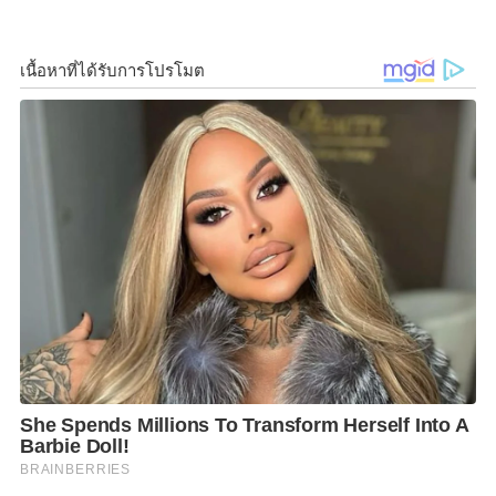
ไอเดียที่ล้ำเทรนด์
waterandothers
(วอเตอร์แอนด์อาเธอร์ส) ดับความร้อน
ด้วยชุดว่ายน้ำสุดชิคมีสไตล์ไม่ซ้ำใคร ซิกเนเจอร์จะมี
ความเป็น feminine ผู้หญิงสูง colourful สีสันสดใส และ
Functionable ใช้ประโยชน์ได้ มีแพทเทิร์นที่คลาสสิค
สามารถใส่ได้นานไม่เอาท์ มีติดตู้เสื้อผ้าไว้ถือเป็น classic
piece ได้ดีทีเดียว หยิบมาใส่เมื่อไหร่ก็ยังร่วมสมัยอยู่
แน่นอน ที่สำคัญการออกแบบจะคำนึงถึงการรองรับสรีระ
ผู้หญิงมากๆ จะใส่อวดหุ่นสวยริมชายหาด ถ่ายรูปโพสต์
ท่าสวยริมสระ หรือใส่ลงสระว่ายน้ำจริงไปเลยก็ไม่มีปัญหา
เรียกได้ว่ามีดีไซน์ที่เรียบง่ายแต่ไม่เหงามีลูกเล่นเล็กๆแฝง
ในชุด พร้อมสีสันสดใสที่มาเติมความสดชื่น
SCULPTURE Studio
(สคัลป์เจอร์ สตูดิโอ) แบรนด์ที่เริ่ม
ต้นจากความรักแบบฉบับโครงสร้างนิยมที่มุ่งมั่นจะเติบโต
ไปเป็น
“ไลฟ์สไตล์ แบรนด์”
ที่สดใสแข็งแรง แบรนด์มี