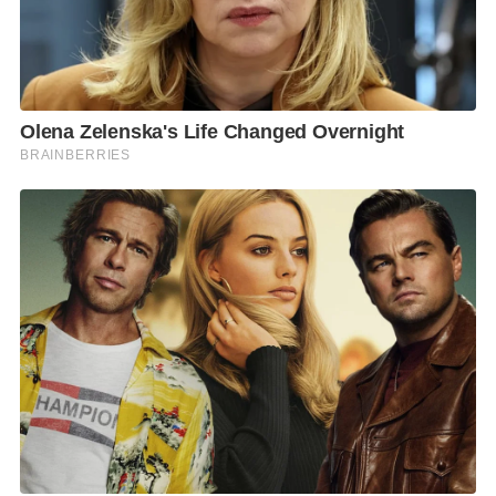
จึงมีจำนวนจำกัดแต่ก็เป็นการนำเสนอในรูปแบบใหม่ที่ไม่
ยึดติดกับกรอบดั้งเดิมของวัสดุ ในแต่ละคอลเลคชั่นของ
Collector Project จึงมุ่งเน้นไปที่เรื่องราวของวัสดุ เน้น
การผลิตบนเสื้อผ้าชิ้นคลาสสิคเพียงไม่กี่ชิ้น อย่างเสื้อ
Camp Collar Shirt , กางเกงขาสั้น ,เสื้อยืด , แจ็คเก็ต ฯลฯ
ซึ่งจะมุ่งเน้นไปที่การบอกเล่าความพิเศษของวัสดุมากกว่า
การตามเทรนด์ ทุกคอลเลคชั่นจะไม่มีกำหนดเวลาเหมือน
เสื้อผ้าแฟชั่นที่มีกำหนดตามฤดูกาล แต่จะมาจากการได้
มาซึ่งวัสดุในการผลิตตามช่วงเวลานั้นๆมากกว่า ที่สำคัญ
สินค้าในกลุ่ม one of a kind ,limited edition จะมีเพียง
ตัวเดียวชิ้นเดียวไม่สามารถทำเพิ่มได้อีกเนื่องจากวัสดุที่ใช้
จะเป็นวินเทจ
จากแนวคิดของแบรนด์นำไปสู่การสร้างสรรค์
คอลเลกชั่น
sex education 101
แรงบันดาลใจจาก ปฏิทินอีโรติกวิน
เทจในยุค 60 เป็นการตีแผ่เรื่องราวทางเพศของแบรนด์ที่