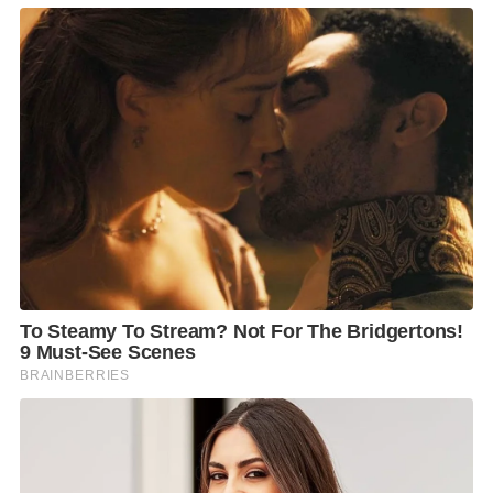
ความสนใจในเรื่องของการสร้างสังคมที่ดีขึ้นกว่าเดิม
สังคมที่ไร้การกดขี่ข่มเหง แบ่งแยกกีดกัน สะท้อนผ่านการ
ออกแบบงานในแต่ละคอลเลคชั่น ที่จะมีความแปลกใหม่
และเต็มไปด้วยเนื้อหาที่ดึงให้ผู้คนฉุกคิดและช่วยกันก้าว
ผ่านกรอบเดิมเพื่อโลกที่ดีกว่า โดย
คอลเลกชั่น
Human
Contest
นำเสนอในเรื่องของการจำกัดสิทธิเสรีภาพ การ
รับรู้ – ยอมรับ มองว่าอัตลักษณ์ของผู้คนในยุคดิจิทัลและ
โซเชียลมีเดียเป็นสิ่งที่ขาดไม่ได้ ผู้คนแบ่งแยกตัวตนใน
โลกความจริงกับโลกเสมือน ทำให้เกิดร่างอวตารที่ผู้คน
แต่งแต้มแต่งเติมจนความจริงถูกบิดเบือน ผู้คนถูกปฏิเสธ
จากโลกความเป็นจริงในสังคมทุนนิยม
คอลเลกชั่นนี้หยิบประเด็นเหล่านี้มาตั้งคำถามและสร้าง
องค์ประกอบสื่อถึงมนุษย์อวตารที่ต้องผ่านประสบการณ์
อย่างโชกโชน ไม่ว่าจะเป็นการบีบรูป ยืดตัวที่กลายมาเป็น
คัตติ้งของเสื้อแจ็คเก็ตที่โดนอัดบีบ,กระโปรงอัดพลีทที่