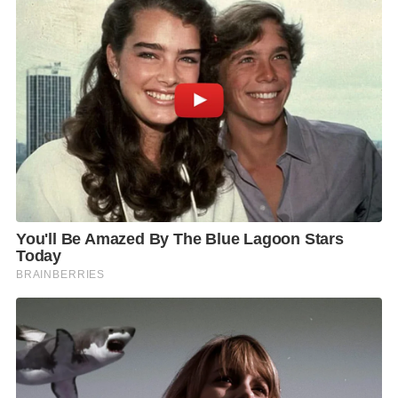
สำหรับสมาชิก VIZ Card และ Platinum M Card ช้อปได้
ทุกอย่างที่ต้องการในสยามพารากอน สยามเซ็นเตอร์ และ
สยามดิสคัฟเวอรี่ โทร. 06-3205-7989 หรือ 06-3205-
7974 พร้อมบริการทุกวัน
F
L
T
C
S
Share
a
i
w
o
h
c
n
i
p
a
e
e
t
y
r
b
t
L
e
o
e
i
o
r
n
k
k