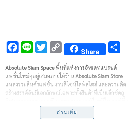
F
L
T
C
S
Share
a
i
w
o
h
Absolute Siam Space
พื้นที่แห่งการอัพเดทแบรนด์
c
n
i
p
a
แฟชั่นใหม่ๆอยู่เสมอภายใต้ร้าน
Absolute Siam Store
e
e
t
y
r
แหล่งรวมสินค้าแฟชั่น งานดีไซน์ไลฟ์สไตล์ และความคิด
สร้างสรรค์อันมีเอกลักษณ์เฉพาะทั้งสินค้าที่เป็นเอ็กซ์คลู
b
t
L
e
ซีฟ และคอลลาบอเรชั่น ระหว่างแบรนด์ไทยดีไซเนอร์ชื่อ
o
e
i
ดังหรือสินค้าสุดเอ็กซ์คลูซีฟที่ไม่เคยมีมาก่อน แตกต่างไม่
อ่านเพิ่ม
เหมือนใคร พร้อมเผยโฉมคอลเลคชั่นจาก 3 แบรนด์ให้ได้
o
r
n
จับจองเป็นเจ้าของแล้วที่ชั้น 1 สยามเซ็นเตอร์ เมืองแห่ง
k
k