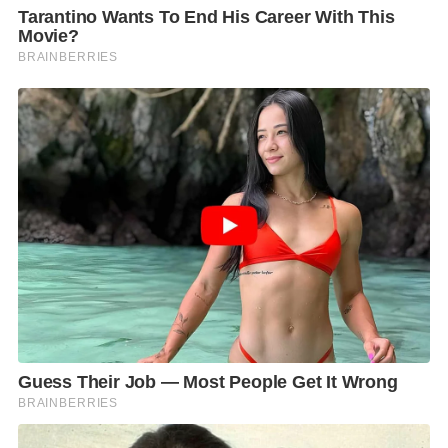
นำภาพจากสมุดภาพตัดแปะสะสมส่วนตัวของบุคคล
นิรนามที่เจอจากแผงของเก่ามาทำเป็นลวดลายเสื้อผ้า
ทั้งหมดของคอลเลคชั่นนี้ นำเสนอผ่าน camp collar
shirt ,กางเกงขาสั้น ,เสื้อ T-shirt เป็นสไตล์สบายๆที่ดู
ลงตัว
สนใจสามารถแวะชมสินค้าได้ที่ร้าน Absolute Siam
Store ชั้น 1 สยามเซ็นเตอร์ หรือเลือกช้อปปิ้งผ่าน
OneSiam Ultimat Chat & Shop
ช้อปล้ำนำเทรนด์ กับ
ประสบการณ์การแชทแอนด์ช้อปที่ง่ายและสนุกกว่าเดิม
ผ่านทาง
https://onesiam.one-viz.com
หรือ
Line@ONESIAM คลิกเมนู OneSiamUltimate Chat &
Shop เริ่มช้อปได้ทันที หรือช้อปผ่าน FB Messenger ที่ FB
Page OneSiam ง่ายๆแค่นี้ก็รอรับสินค้าอยุ่บ้านอย่าง
สบายใจได้เลย หรือจะเป็นบริการพิเศษ Call & Shop
ช้อปให้ทุกอย่างแค่คุณโทรมา บริการสุดเอ็กซ์คลูซีฟ