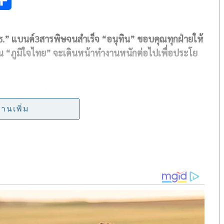
h
ธ.” แบนด์3สารพิษจนสำเร็จ “อนุทิน” ขอบคุณทุกฝ่ายให้
a
่น “ภูมิใจไทย” จะเดินหน้าทำงานหนักต่อไปเพื่อประโย
r
e
ส.ส.บัญชีรายชื่อ และโฆษกพรรคภูมิใจไทย
กล่าวว่า หลัง
ชัดเจนว่ารัฐบาลเดินหน้าทำงานอย่างหนัก เพื่อแก้ไข
่านเพิ่ม
วนของพรรคภูมิใจไทย ต่างเดินหน้าทำงานในหน้าที่
รณีของ น.ส.มนัญญา ไทยเศรษฐ์ รัฐมนตรีช่วยว่าการกระทรวง
ก็ได้ผนึกกำลังร่วมกับนายอนุทิน ชาญวีรกูล รองนายกฯ
้เป็นผลสำเร็จ ซึ่งน.ส.มนัญญา ถือเป็นรัฐมนตรีผู้หญิง
ู้ในสิ่งที่ถูกต้อง แม้จะเป็นผู้หญิงตัวเล็กๆ แต่เรียกได้
งที่ถูกต้อง เพื่อประโยชน์ เพื่อชีวิตที่ดีกว่าของพี่น้อง