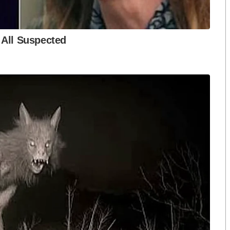
ือก สว. เปิดช่อง
นักวิชาการชี้ “ส้มเปิดดีลคุยแดง-