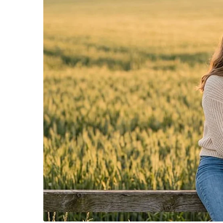
พ.อ.ดร.เศรษฐพงค์ กล่าวว่า นอกจากนี้ยังมีในส่
นายศักดิ์สยาม ชิดชอบ เป็นรัฐมนตรีว่าการฯ ก็ไ
สุวรรณภูมิ อู่ตะเภา ซึ่งเป็นโครงการสำคัญและม
ออก หรือ อีอีซี เป็นโครงการที่จะนำการลงทุนเข
เศรษฐกิจไทย ประเทศไทย ก้าวไปข้างหน้าได้ ตนจ
ทำงานของพรรคภูมิใจไทย เราสัญญาว่าบุคลากรขอ
ย่อท้อ เพื่อประโยชน์ของพี่น้องประชาชนต่อไป
“ท่านอนุทิน ฝากขอบคุณทุกคน ทุกหน่วยงาน รวมถ
ในการทำงานผลักดันนโยบายที่เป็นประโยชน์ ให้เก
งานที่ออกมา ไม่ใช่เป็นของพรรคภูมิใจไทยเท่านั
สำเร็จได้ ลำพังเพียงพรรคภูมิใจไทยพรรคเดียวไม่
นั้นผลงานที่ออกมาต้องให้เครดิตกับทุกคนในรัฐ
F
L
T
C
Share