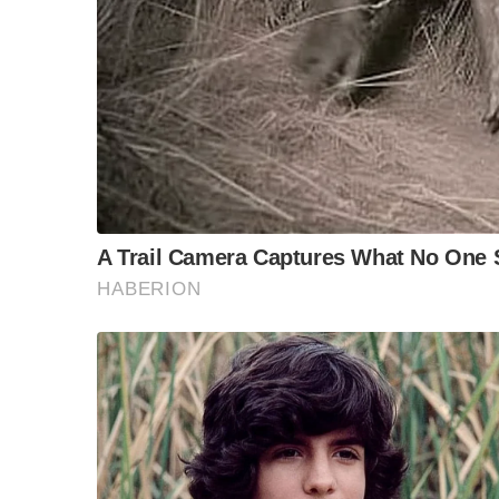
ล็อบบี้ทุกกลุ่ม ส่วน
ฐานเส้นเงิน ล็อกโ
ข้อสันนิษฐาน สร้า
Impact ทา