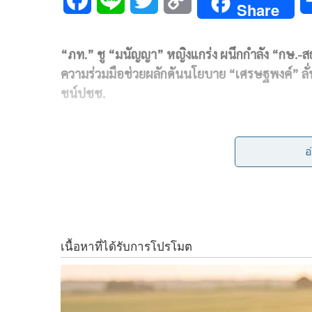
Share
a
i
w
o
“ภท.” ชู “มนัญญา” หญิงแกร่ง ผนึกกำลัง “กษ.-ส
c
n
i
p
ความร่วมมือช่วยผลักดันนโยบาย “เศรษฐพงค์” ลั
e
e
t
y
ชน์ปชช.
b
t
L
เมื่อวันที่ 26 ต.ค.
พ.อ.ดร.เศรษฐพงค์ มะลิสุวรรณ 
o
e
i
จากที่รัฐบาลได้เข้าทำงานมากว่า 4 เดือน เห็นได้
อ
o
r
n
ปัญหาให้พี่น้องประชาชน โดยเฉพาะรัฐมนตรีในส่
อย่างเต็มที่ เพื่อให้เกิดผลสำเร็จ ไม่ว่าจะเป็นก
k
k
เกษตรและสหกรณ์ ที่กำกับดูแลกรมวิชาการเกษตร 
และรมว.สาธารณสุข ในการผลักดันแบนด์ 3 สารพิษได
เพียงคนเดียวของพรรคภูมิใจไทย ที่ทำงานเดินหน้าต่อส
ว่าเป็นหญิงแกร่งแห่งพรรคภูมิใจไทย สู้ไม่ทอยในเรื่อ
ประชาชน