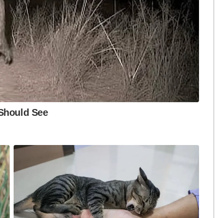
ปมฮั้วต้องมีหลัก
เขียว” กระทบความชอบธรรมพรรค
หวต กำหนดผล ชี้
ประชาชน หากร่วมรัฐบาลสวนทาง
งกระแส แต่ไร้
คำขวัญ “มีเรา ไม่มีเทา”
งกฎหมาย