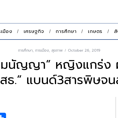
เมือง
เศรษฐกิจ
การศึกษา
เกษตร
ส
การศึกษา
,
การเมือง
,
สุขภาพ
October 26, 2019
 “มนัญญา” หญิงแกร่ง 
-สธ.” แบนด์3สารพิษจนส
S