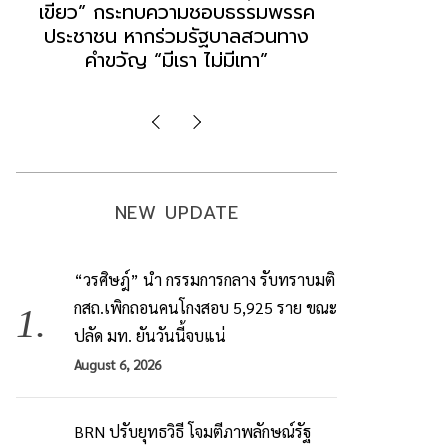
“แดง-เขียว” เท่ากับทำลายตัวเอง
ล็อบบี้ทุกก
ผิดคำพูด ทลายศรัทธาฐานเสียง
ฐานเส้นเงิ
มองข่าวตั้งรัฐบาลใหม่เป็นเพียง
ข้อสันนิษ
กระแสปั่น
Imp
NEW UPDATE
“วรศิษฎ์” นำ กรรมการกลาง รับทราบมติ
กสถ.เพิกถอนคนโกงสอบ 5,925 ราย ขณะ
ปลัด มท. ยันวันนี้จบแน่
August 6, 2026
BRN ปรับยุทธวิธี โจมตีภาพลักษณ์รัฐ