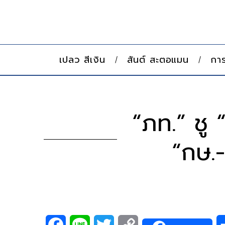
เปลว สีเงิน
สันต์ สะตอแมน
การ
“ภท.” ชู
“กษ.
F
L
T
C