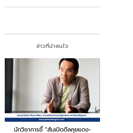
ข่าวที่น่าสนใจ
“ธนพร” ชี้หากพรรคประชาชนจับมือ
“วันวิชิต” 