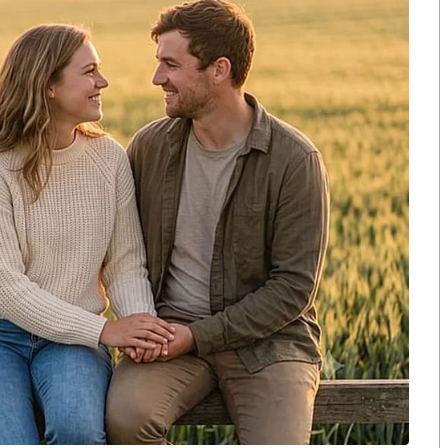
วนของกระทรวงคมนาคมที่พรรคภูมิใจไทยกำกับดูแล โดยมี
ด้มีการเซ็นสัญญาโครงการรถไฟฟ้า 3 สนามบิน ดอนเมือง
ีผลต่ออนาคตการพัฒนาพื้นที่เขตเศรษฐกิจพิเศษภาคตะวัน
้าสู่ประเทศไทยจำนวนมาก และเป็นแรงขับเคลื่อน
ึงอยากให้พี่น้องประชาชาชนได้เห็นถึงความตั้งใจในการ
งพรรคภูมิใจไทยทุกคน จะเดินทำงานหนัก อย่างไม่
ึงรัฐมนตรีของพรรคภูมิใจไทยทุกคน ที่ให้ความร่วมมือ
ิดขึ้นเป็นรูปธรรมและประสบความสำเร็จอย่างดี ซึ่งผล
้น แต่ถือเป็นผลงานของรัฐบาลด้วย เพราะทุกนโยบายที่จะ
อาจทำให้สำเร็จได้ ต้องได้แรงสนับสนุนจากรัฐบาลด้วย ดัง
บาล” โฆษกพรรคภูมิใจไทย กล่าว
S