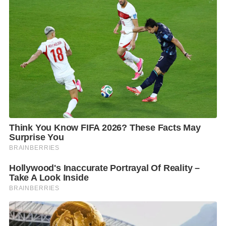
นอกจากนี้ยังมีโซนไฮไลต์ให้ถ่ายภาพอีกเพียบ ด้วยดีไซน์
สุดล้ำ แสงสีจัดเต็ม อาทิ
Cosmic Jellyfish อาณาจักรแมงกะพรุนแห่งจักรวาล ล่อง
ลอยในโลกแห่งแสงสีและแมงกะพรุนที่พริ้วไหวรอบตัว
Whispering Woods ป่าแฟนตาซีที่มีชีวิต ซึ่งแสงและเงา
เคลื่อนไหวตามจังหวะ
Time Matrix Chronicles แมทริกซ์แห่งกาลเวลา ก้าวเข้าสู่
โครงข่ายแห่งกาลเวลา ทุกท่วงท่าทุกการเคลื่อนไหวได้
ความสวยงามไม่ซ้ำ
Rose Blossom Tunnel อุโมงค์กุหลาบบานสะพรั่ง จุดถ่าย
ภาพสุดโรแมนติก เส้นสายลายเส้นสุดล้ำ
Interactive Ocean Odyssey บ่อบอลทะเลมหัศจรรย์ ดำ