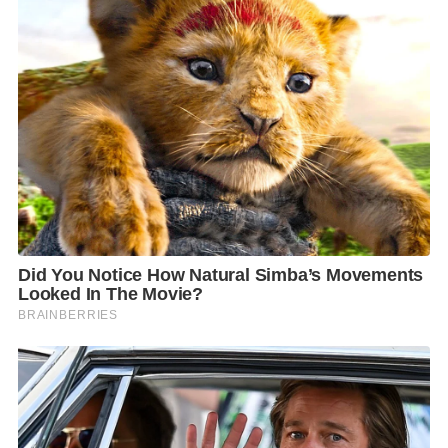
ทั่วทั้งพื้นที่ โดดเด่นด้วยการสร้างสรรค์ภาพ 3 มิติแบบไม่
ต้องสวมอุปกรณ์พิเศษ ผสานศิลปะ เทคโนโลยี แสง สี
เสียง และการเคลื่อนไหวเข้าด้วยกันอย่างลงตัว ปลุกทุก
ประสาทสัมผัสให้ผู้เข้าชมได้มีส่วนร่วมในทุกมิติ ราวกับ
“หลุดเข้าไปอยู่ในโลกแฟนตาซี” มอบประสบการณ์ที่มา
กกว่าการชม แต่คือการเข้าไปเป็นส่วนหนึ่งของโลก
แฟนตาซีอย่างแท้จริง
ด้วยคอนเซปต์ที่ตอบโจทย์ไลฟ์สไตล์คนรุ่นใหม่ สายถ่าย
รูป สายคอนเทนต์ ครอบครัว และนักท่องเที่ยวที่มองหา
ประสบการณ์แปลกใหม่ใจกลางกรุงเทพฯ ทำให้ CAVE
FANTASY กลายเป็นจุดหมายปลายทางแห่งใหม่ที่ ว้าวทุก
ก้าว ถ่ายได้ทุกมุม แชร์ได้ทุกช็อต และนับเป็น แลนด์มาร์ก
Immersive Experience แห่งใหม่ระดับเวิลด์คลาส สุด
เอ็กซ์คลูซีฟ ที่ไม่ควรพลาด ณ ชั้น 4 โซน A ศูนย์การค้า
เอ็ม บี เค เซ็นเตอร์