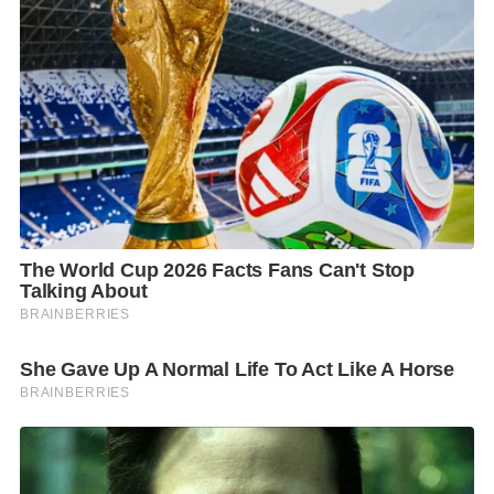
ดิ่งสู่มหาสมุทรแห่งแสง สนุกกับภารกิจอินเตอร์แอคทีฟ
บนจอผ่านการขว้างลูกบอลและการเคลื่อนไหว โซนสนุก
สำหรับทุกวัย โดยเฉพาะน้อง ๆ หนู ๆ
Ma Liang’s Enchanted Canvas ห้องวาดฝัน โซน AR
Interactive ที่เปิดโอกาสให้ผู้เข้าชมได้ปลดปล่อย
จินตนาการด้วยการสร้างสรรค์ผลงานการออกแบบและ
ระบายสี โดยทุกเส้นสายจะกลายเป็นสิ่งมีชีวิตใต้ท้องทะเล
ที่เต็มไปด้วยสีสันและพลังแห่งจินตนาการ มอบ
ประสบการณ์การสำรวจโลกใต้ทะเลที่น่าประทับใจ
สำหรับทุกเพศทุกวัยกับฝูงปลาสีสันสดใสและแนวปะการัง
ที่เคลื่อนไหวอย่างมีชีวิตชีวาในโลกใต้น้ำเสมือนจริงบน
จอขนาดใหญ่
Fantasy Bird’s Nest รังนกแห่งความทรงจำ เก็บโมเมนต์
สุดพิเศษท่ามกลางตำนานแห่งป่าแฟนตาซีให้ความรู้สึก
อบอุ่นและเป็นส่วนหนึ่งของธรรมชาติ