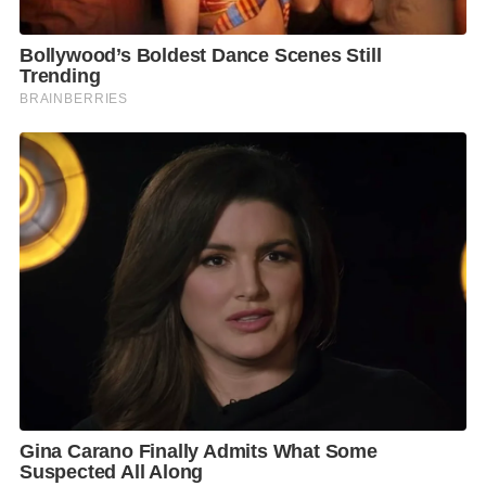
เค เซ็นเตอร์ ได้ที่ https://www.mbk-center.co.th/ หรือ
เฟซบุ๊กเพจ mbkcenterth อินสตาแกรม mbkcenter.
F
L
T
C
S
Share
a
i
w
o
h
c
n
i
p
a
e
e
t
y
r
b
t
L
e
o
e
i
o
r
n
k
k