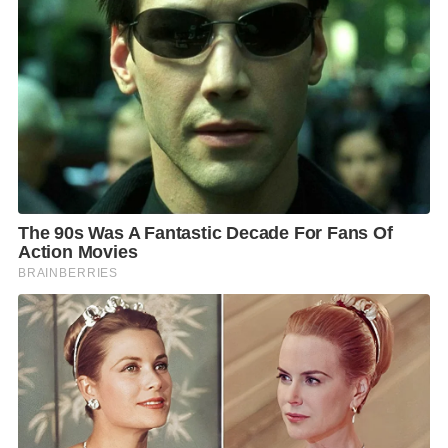
Silhouette of Moon เงาแห่งดวงดาว โซนถ่ายภาพเชิง
ศิลปะกับดวงจันทร์ เมื่อทุกท่าทางใช้แสงและเงาสร้างซิลู
เอตของร่างกาย ถ่ายทอดเรื่องราวและลีลาการโพสท่า
พาดผ่านเงาของแสงจันทร์อย่างมีเสน่ห์เป็นหนึ่งเดียว ให้
ภาพถ่ายดูอ่อนช้อย และมีเอกลักษณ์ไม่เหมือนใคร
และ Photon Corridor ทางเดินแห่งแสง ที่พาผู้ชมทะยาน
ผ่านอุโมงค์พลังงานแห่งอนาคต
CAVE FANTASY เปิดวันจันทร์-ศุกร์ในเวลา 10.00
น.-21.00 น. ส่วนวันเสาร์-อาทิตย์ เปิด 10.00 น. – 21.30
น. โดยช่วงนี้อยู่ระหว่างจัดโปรโมชันฉลองเปิดร้านใหม่
กับราคาสุดแสนพิเศษ ดังนี้
• บัตรเข้าชม Fantasy Space เด็ก 349 บาท / ผู้ใหญ่ 499
บาท
• บัตรเข้าชม Flight Theater ในราคา 199 บาทต่อรอบ