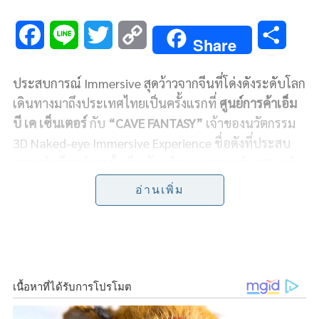
F
L
T
C
S
Share
a
i
w
o
h
ประสบการณ์ Immersive สุดว้าวจากจีนที่โด่งดังระดับโลก
c
n
i
p
a
เดินทางมาถึงประเทศไทยเป็นครั้งแรกที่
ศูนย์การค้าเอ็ม
e
e
t
y
r
บี เค เซ็นเตอร์
กับ
“CAVE FANTASY”
เจ้าของนวัตกรรม
3D Naked-eye Immersive Experience ชื่อดังที่ประสบ
b
t
L
e
ความสำเร็จอย่างสูงในจีน ด้วยจำนวนสาขากว่า 175 แห่ง
o
e
i
และยังขยายความนิยมไปอีก 6 ประเทศทั่วโลก ได้แก่
อ่านเพิ่ม
ประเทศออสเตรเลีย, รัสเซีย, เวเนซุเอลา, มาเลเซีย,
o
r
n
เกาหลีใต้ และ ไทย เป็นต้น
k
k
CAVE FANTASY มอบประสบการณ์ Immersive
Experience ในรูปแบบ Interactive Virtual Park โลก
แห่งแฟนตาซีที่รวมพื้นที่ Immersive Experience มากถึง
11 โซนสุดตื่นตาให้เดินชม ถ่ายรูป และ สัมผัสบรรยากาศ