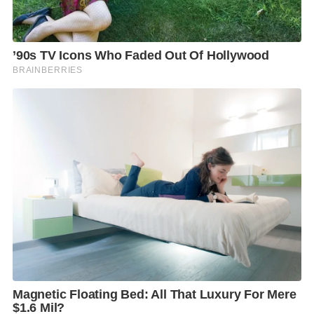
พิธีเปิดอย่างยิ่งใหญ่ ตอกย้ำแลนด์มาร์กใหม่ของ MBK
Center โดยได้รับเกียรติจากผู้บริหารระดับสูงของเอ็ม บี
เค นำโดย คุณสมพล ตรีภพนารถ ประธานเจ้าหน้าที่
บริหารธุรกิจศูนย์การค้า บริษัท เอ็ม บี เค จำกัด (มหาชน)
ร่วมตัดริบบิ้นกับผู้บริหารระดับสูงของ CAVE FANTASY
พร้อมการแสดงสิงโตมงคลสร้างสีสันในงาน Grand
Opening สุดอลัง นอกจากนี้ คุณสมพล พร้อมด้วย คุณ
สหัพย์ภัค โชควิจิตรกุล กรรมการผู้จัดการศูนย์การค้าเอ็ม
บี เค เซ็นเตอร์ บริษัท เอ็มบีเค เซอร์วิส โซลูชั่น จำกัด ได้
ร่วมมอบกระเช้าดอกไม้แสดงความยินดีแก่ คุณปทิดา กีรติ
ปวีร์ ประธานบริษัท เคฟ แฟนตาซี ประเทศไทย และ คุณ
ว่าน หรู กัว ประธานบริษัท เคฟ แฟนตาซี ประเทศจีน
ภายใน CAVE FANTASY แบ่งออกเป็นหลากหลายโซน
แฟนตาซีสุดตื่นตา เริ่มต้นด้วย Fantasy Flight Theater
ห้องจำลองการบินในรูปแบบเธียเตอร์สร้างความรู้สึก