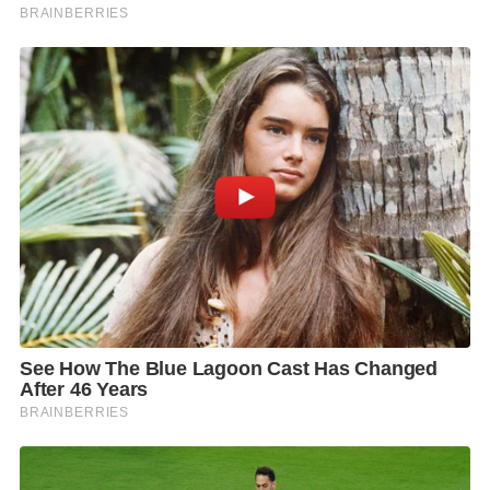
ราวกับกำลังโลดแล่นอยู่ในฉากภาพยนตร์แฟนตาซี ที่พาผู้
ชมโบยบินสู่การผจญภัยแบบครบทุกประสาทสัมผัส ทั้ง
เก้าอี้ที่โยกไหวตามจังหวะ ลมที่พ่นออกมาสร้างความ
สมจริง พร้อมเรื่องราวที่หมุนเวียนเปลี่ยนธีมให้ชมไม่ซ้ำ
ในแต่ละรอบ อาทิ Nightmare Roller Coaster ระทึกไป
กับรถไฟเหาะทะลุตึก ฝ่าซอมบี้ The Furious Beasts การ
ต่อสู้กับสัตว์ประหลาดสุดมัน ถูกใจสายแอ็กชัน Fly Over
Five Continents เพลิดเพลินกับการท่องไปทั่วโลกชม
ความงดงามของสถานที่สำคัญ ๆ
อีกหนึ่งโซนไฮไลต์ พื้นที่แฟนตาซี Fantasy Space พื้นที่
Sci-fi Fantasy ที่พาผู้เข้าชมก้าวเข้าสู่โลกเสมือนจริงอย่าง
เต็มรูปแบบ สร้างความรู้สึกเหมือนกำลังดิ่งลง หรือ สิ่งที่
กำลังพุ่งทะยานออกมาจากจอ หรือเคลื่อนผ่านโลก
แฟนตาซีสุดตระการตาได้โดยไม่ต้องสวมแว่น มอบ
ประสบการณ์เสมือนจริงที่ชวนให้หัวใจเต้นแรง