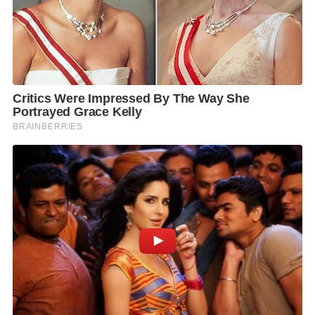
การแสดง
• บัตรเข้าชม Fantasy Space + Flight Theater เด็ก449
บาท / ผู้ใหญ่ 599 บาท
ห้ามพลาดสัมผัสโลกแฟนตาซีที่รอให้คุณก้าวเข้าไปค้น
พบด้วยตัวเองที่ CAVE FANTASY พื้นที่ Immersive
Experience แห่งใหม่ใจกลางกรุง ที่จะพาคุณหลุดเข้าไปสู่
การเดินทางผ่านจินตนาการ แสง สี เสียง และเรื่องราวสุด
ตระการตาในทุกย่างก้าว ไม่ว่าคุณจะเป็นสายถ่ายรูป สาย
คอนเทนต์ ครอบครัว หรือสายท่องเที่ยวที่มองหา
ประสบการณ์แปลกใหม่ ที่นี่พร้อมมอบความประทับใจ
แบบ “มาแล้วต้องว้าว” เปิดประสบการณ์เหนือ
จินตนาการได้แล้ววันนี้ ณ ชั้น 4 โซน A ศูนย์การค้าเอ็ม บี
เค เซ็นเตอร์
ติดตามกิจกรรมและโปรโมชันดี ๆ ของศูนย์การค้าเอ็ม บี