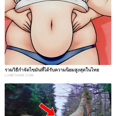
จะได้รับประกาศนียบัตรรับรองการฝึกงาน และเงิน
สนับสนุนการประกอบอาชีพจำนวน 600,000 เยน
“สำหรับผู้สนใจสามารถสมัครทางออนไลน์ ฟรี ไม่มีค่าใช้
จ่าย ระหว่างวันที่ 13 พฤศจิกายน – 8 ธันวาคม 2566 ที่
เว็บไซต์ doe.go.th/overseas โดยสามารถศึกษาวิธีการ
สมัคร คุณสมบัติผู้สมัครและเอกสารที่เกี่ยวข้อง ที่เมนูข่าว
ประกาศรับสมัคร หัวข้อ ประกาศคณะอนุกรรมการจัดส่งผู้
ฝึกงานเทคนิคคนไทยไปฝึกงานประเทศญี่ปุ่นฯ
ทั้งนี้ ผู้ที่ต้องการสอบถามข้อมูลเพิ่มเติม ติดต่อได้ที่
สำนักงานจัดหางานจังหวัดทุกจังหวัด สำนักงานจัดหางาน
กรุงเทพมหานครพื้นที่ 1-10 หรือสายด่วนกระทรวง
แรงงาน โทร. 1506 กด 2 กรมการจัดงาน หรือสายด่วน
กรมการจัดหางาน โทร. 1694” นายคารม กล่าว