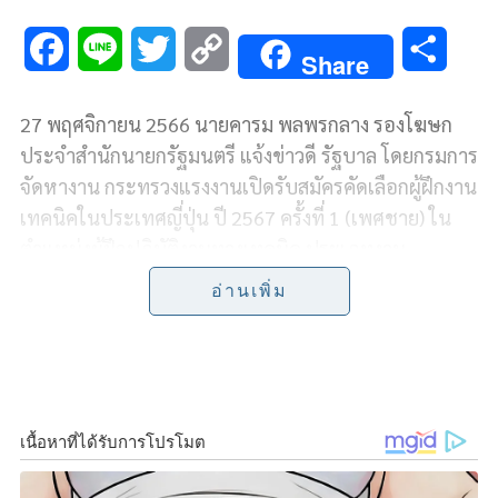
F
L
T
C
S
Share
a
i
w
o
h
27 พฤศจิกายน 2566 นายคารม พลพรกลาง รองโฆษก
c
n
i
p
a
ประจำสำนักนายกรัฐมนตรี แจ้งข่าวดี รัฐบาล โดยกรมการ
e
e
t
y
r
จัดหางาน กระทรวงแรงงานเปิดรับสมัครคัดเลือกผู้ฝึกงาน
เทคนิคในประเทศญี่ปุ่น ปี 2567 ครั้งที่ 1 (เพศชาย) ใน
b
t
L
e
ตำแหน่งผู้ฝึกปฏิบัติงานทางเทคนิค ประเภทงาน
o
e
i
อุตสาหกรรม การผลิตและก่อสร้าง
อ่านเพิ่ม
o
r
n
นายคารม กล่าวว่า ผู้ที่ผ่านการคัดเลือกเป็นผู้ฝึกปฏิบัติ
k
k
งานเทคนิคฯ จะได้รับเบี้ยเลี้ยงเดือนแรก 80,000 เยน
หรือประมาณ 19,040 บาท ค่าที่พัก ค่าน้ำ-ค่าไฟ ฟรี และ
เดือนที่ 2 ถึงเดือนที่ 36 จะได้ค่าจ้างไม่น้อยกว่าอัตราค่า
จ้างขั้นต่ำที่กฎหมายญี่ปุ่น หรือประมาณ 35,000 บาทต่อ
เดือน ไม่รวมค่าทำงานล่วงเวลา เมื่อฝึกครบตามกำหนด