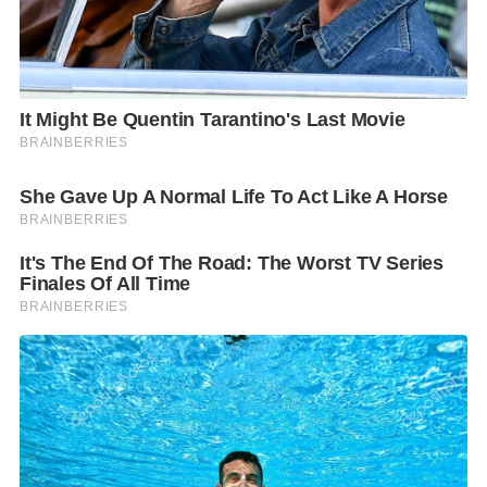
ขึ้นตามการฟื้นตัวของเศรษฐกิจ ส่งผลให้ต้นทุนและราคา
วัตถุดิบสูงขึ้น โดยอาจไม่ใช่ตัวเลข 400 บาททั่วประเทศ
เนื่องจากฐานค่าแรงขั้นต่ำในแต่ละจังหวัดไม่เท่ากัน
อย่างไรก็ดี การปรับขึ้นค่าจ้างขั้นต่ำ จะเป็นไปตาม
กฎหมายแรงงานในมาตรา 87 พ.ร.บ.คุ้มครองแรงงาน
โดยคำนึงถึงความจำเป็นในการครองชีพของลูกจ้าง ความ
สามารถในการจ่ายของนายจ้าง และสภาพเศรษฐกิจและ
สังคมในภาพรวม และการเจรจาหารือกันในระบบ
ไตรภาคีด้วย
ซึ่งการพิจารณากำหนดอัตราค่าจ้างขั้นต่ำ นั้น ได้มีการใช้
สูตรการคำนวณประกอบการพิจารณาอัตราค่าจ้างขั้นต่ำ
ของไทยตั้งแต่ปี 2560 ส่งผลให้ตัวเลขค่าแรงขั้นต่ำของ
แต่ละจังหวัดมีอัตราที่ไม่เท่ากัน เนื่องจากแต่ละจังหวัดมี
สภาพเศรษฐกิจที่แตกต่างกัน” นายพิพัฒน์ฯ กล่าว