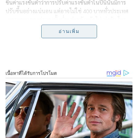
e
e
t
y
r
ขึ้นค่าแรงขั้นต่ำว่า
การปรับค่าแรงขั้นต่ำในปีนี้นั้นมีการ
ปรับขึ้นอย่างแน่นอน แต่อาจไม่ใช่ 400 บาททั่วประเทศ
b
t
L
e
เพราะฐานของค่าแรงขั้นต่ำแต่ละจังหวัดไม่เท่ากัน โดย
o
e
i
จะพิจารณาบนพื้นฐานของข้อมูลใน พ.ร.บ.คุ้มครอง
อ่านเพิ่ม
แรงงาน อัตราเงินเฟ้อ ซึ่งขณะนี้อยู่ในระหว่างรอข้อมูล
o
r
n
ของแต่ละจังหวัด เพื่อประชุมหารือที่กระทรวงแรงงานใน
k
k
วันที่ 17 พฤศจิกายนที่จะถึงนี้
จากนั้นจึงจะเป็นการหารือของคณะกรรมการค่าจ้างในรูป
แบบไตรภาคี ซึ่งคาดว่าจะแล้วเสร็จไม่เกินกลางเดือน
ธันวาคมนี้ ทั้งนี้ ต้องสอบถามไปยังธนาคารแห่งประเทศ
และสภาพัฒน์ฯ ด้วยว่าอัตราเงินเฟ้อในประเทศไทยปี
2566 คิดเป็นกี่เปอร์เซ็นต์ เพื่อเอามาคำนวณได้
“เรายังยืนยันว่า จะมีการขึ้นค่าแรงขั้นต่ำแน่นอน
เนื่องจากเศรษฐกิจไทยในภาพรวมเริ่มมีการฟื้นตัว ทั้งนี้
ต้องระวังในเรื่องของอัตราเงินเฟ้อที่คาดว่ามีแนวโน้มสูง