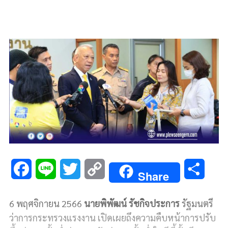
F
L
T
C
S
Share
a
i
w
o
h
6 พฤศจิกายน 2566
นายพิพัฒน์ รัชกิจประการ
รัฐมนตรี
c
n
i
p
a
ว่าการกระทรวงแรงงาน เปิดเผยถึงความคืบหน้าการปรับ