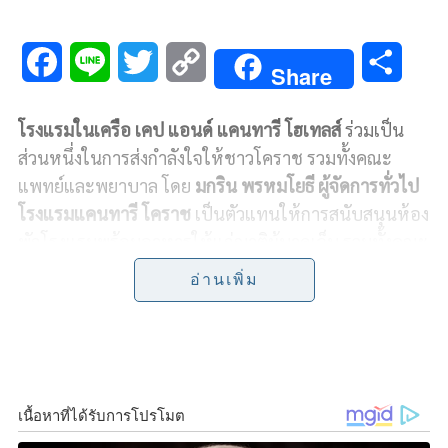
F
L
T
C
S
Share
a
i
w
o
h
โรงแรมในเครือ เคป แอนด์ แคนทารี โฮเทลส์
ร่วมเป็น
c
n
i
p
a
ส่วนหนึ่งในการส่งกำลังใจให้ชาวโคราช รวมทั้ง
คณะ
e
e
t
y
r
แพทย์และพยาบาล โดย
มกริน พรหมโยธี
ผู้จัดการทั่วไป
โรงแรมแคนทารี โคราช
เป็นตัวแทนให้การสนับสนุนห้อง
b
t
L
e
พักโรงแรมพร้อมอาหารให้แก่ญาติผู้บาดเจ็บ รวมทั้งคณะ
o
e
i
แพทย์และพยาบาลจากจังหวัดต่างๆ ที่มาช่วยสนับสนุน
อ่านเพิ่ม
ด้านการแพทย์ที่โรงพยาบาลมหาราชนครราชสีมาอย่าง
o
r
n
ต่อเนื่อง
อีกทั้งนำส่งอาหารให้แก่ผู้บาดเจ็บและญาติ โดย
k
k
มี
ศิรินทร์ทิพย์ แก้วนิล
หัวหน้าฝ่ายบริหารทั่วไปงาน
ประชาสัมพันธ์โรงพยาบาลฯ
และคณะเป็นตัวแทนรับ
มอบ ณ โรงพยาบาลมหาราช นครราชสีมา