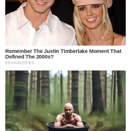
“เมื่อพล.อ.ประยุทธ์ไปสมัครเป็นสมาชิกพรรครทสช.ก็
ควรสลัดตัดขาดกับพรรคพปชร.ด้วยการลาออกจากการ
เป็นนายกรัฐมนตรี เพื่อมิให้มีพันธะผูกพันกับพรรคเดิม
จากนั้นจะไปร่วมหัวจมท้ายกับ รทสช.อย่างไรก็ทำได้
ตามใจชอบ เพื่อไม่เป็นการสร้างบรรทัดฐานที่ไม่ดีให้กับ
คนทำงานการเมืองรุ่นต่อไป” นางสาวตรีชฎากล่าว
F
L
T
C
S
Share
a
i
w
o
h
c
n
i
p
a
e
e
t
y
r
b
t
L
e
o
e
i