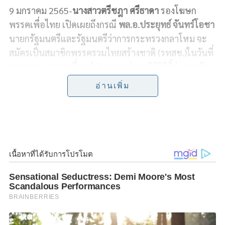
9 มกราคม 2565-
นางสาวตรีชฎา ศรีธาดา
รองโฆษก
c
n
i
p
a
พรรคเพื่อไทย เปิดเผยถึงกรณี
พล.อ.ประยุทธ์ จันทร์โอชา
e
e
t
y
r
นายกรัฐมนตรีและรัฐมนตรีว่าการกระทรวงกลาโหม จะ
สมัครเป็นสมาชิกพรรครวมไทยสร้างชาติ (รทสช.)ในวันที่
b
t
L
e
9 มกราคม 2566 ที่ศูนย์ประชุมแห่งชาติสิริกิติ์ว่า
การจัด
o
e
i
อีเวนต์ใหญ่โตเพียงแค่ต้อนรับพล.อ.ประยุทธ์เข้าพรรค ไม่
อ่านเพิ่ม
ได้เป็นหลักประกันว่า พล.อ.ประยุทธ์ จะได้คะแนนนิยมดี
o
r
n
ขึ้น
k
k
ตรงกันข้ามจะเกิดคำถามตามมาว่า พล.อ.ประยุทธ์ ดำเนิน
การตามครรลองครองธรรมของการเมืองที่ควรจะเป็นหรือ
ไม่ หรือสร้างสิ่งแปลกประหลาดขึ้นมาใหม่ให้ผู้คนติฉิน
นินทาเหมือนการแต่งตั้งนายพีระพันธุ์ สาลีรัฐวิภาค
หัวหน้าพรรค รทสช. มาเป็นเลขาธิการนายกฯ
ถ้า พล.อ.ประยุทธ์ผ่านขั้นตอนตามปกติคงเข้ามาเป็นเพียง