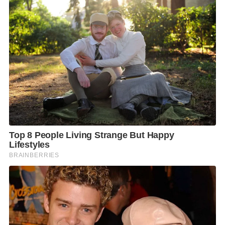
สมาชิกพรรค ที่มีเลขาฯตัวเองเป็นหัวหน้าพรรคตัวเอง จน
ไม่รู้ใครเป็นหัวหน้าใคร มีระบบพรรคการเมืองที่ไหนที่ให้
สมาชิกพรรคคนหนึ่งมีบทบาทเหนือกว่าหัวหน้าพรรค
และกรรมการบริหารทุกคน
นางสาวตรีชฎา กล่าวว่า ตลอดเกือบ 4 ปีที่ผ่านมา แม้
พล.อ.ประยุทธ์ไม่ได้สมัครเป็นสมาชิกพรรคพลังประชารัฐ
(พปชร.) แต่การถูกเสนอชื่อจากพรรคนี้ให้เป็นแคนดิเด
ตนายกฯ ในทางพฤตินัย ย่อมหมายถึงสถานะของ
พล.อ.ประยุทธ์มีความสำคัญยิ่งใหญ่กว่าการเป็นสมาชิก
หากพปชร.ไม่เสนอชื่อ เป็นไปได้หรือที่จะนั่งเก้าอี้นายกฯ
มาวันนี้ พล.อ.ประยุทธ์ตัดสินใจสมัครเป็นสมาชิกพรรค
รทสช.ซึ่งจะมีผลตามกฎหมาย ขณะที่ในทางพฤตินัยยังตัด
ไม่ขาดจากพรรคพปชร. เท่ากับพล.อ.ประยุทธ์ “เหยียบ
เรือสองแคม”หรือไม่ ซึ่งไม่ได้เป็นผลดีทางการเมืองหรือ
เป็นแบบอย่างของพรรคการเมืองที่พึงปฏิบัติ