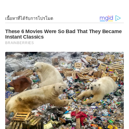
2565 (Changi Aviation Summit 2022) ณ สาธารณรัฐ
สิงคโปร์ ระหว่างวันที่ 17-18 พ.ค. 2565
สำหรับการประชุมสุดยอดด้านการบินชางงี 2565 จะเป็น
โอกาสที่ผู้นำด้านการบินโลกและจากทุกภาคส่วน ทั้ง
หน่วยงานรัฐ เอกชน องค์กรระหว่างประเทศเข้าร่วม ซึ่ง
ในการประชุมจะมีการแสดงแสดงเจตนารมณ์ร่วมกันของ
ผู้นำด้านการบินต่อบทบาทของการบินพลเรือนในการ
สร้างความเชื่อมโยงเพื่อการพัฒนาเศรษฐกิจของโลก โดย
การนำมาตรฐานและแนวปฏิบัติขององค์การการบิน
พลเรือนระหว่างประเทศ หรือ ICAO มาใช้เพื่อขับเคลื่อน
การฟื้นฟูภาคการบิน เป็นมิตรต่อสิ่งแวดล้อม และมีความ
คุ้มค่าทางเศรษฐกิจ โดยคำนึงถึงมาตรการด้าน
สาธารณสุข
ตลอดจนการสนับสนุนการนำนวัตกรรมและเทคโนโลยี
ใหม่ๆ มาใช้เพื่อพัฒนาภาคการบินพลเรือน ให้มีความ