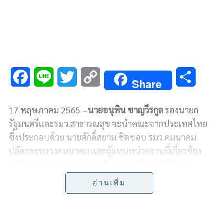
F
L
T
C
S
Share
a
i
w
o
h
17 พฤษภาคม 2565 –
นายอนุทิน ชาญวีรกูล
รองนายก
c
n
i
p
a
รัฐมนตรีและรมว.สาธารณสุข จะนำคณะจากประเทศไทย
e
e
t
y
r
ซึ่งประกอบด้วย นายศักดิ์สยาม ชิดชอบ รมว.คมนาคม
ปลัดกระทรวงคมนาคม และผู้แทนหน่วยงานที่เกี่ยวข้อง
b
t
L
e
อาทิ กรมท่าอากาศยาน สำนักงานการบินพลเรือนแห่ง
o
e
i
ประเทศไทย บริษัทท่าอากาศยานไทย จำกัด (มหาชน)
อ่านเพิ่ม
บริษัทวิทยุการบิน จำกัด และสำนักงานปลัดกระทรวง
o
r
n
คมนาคม เข้าร่วมการประชุมสุดยอดด้านการบินชางงี
k
k