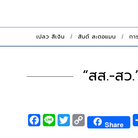
เปลว สีเงิน
สันต์ สะตอแมน
การ
“สส.-สว.
F
L
T
C
Share
a
i
w
o