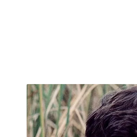
ถ้าจำไม่ผิด สว. “สมชาย แสวงการ” โวยขึ้นก่อน!
แล้วภาคประชาชน หมอวรงค์ “ไทยภักดี” มือปราบ
ประชาธิปไตยทางปฏิบัติ ก็ออกมาช่วยกัน “โวยเพื
อย่างเมื่อวาน (๑๔ ธค.๖๔)
ในขณะที่เพื่อไทย-ฝ่ายค้าน จัดงานหรูหรา-หมาห
ผิดตำราที่บอกว่า “ม้าดีย่อมไม่กลับมากินหญ้าเก
ตีนที่ย่ำจนช้ำแล้ว!
แต่ที่ประชุมวุฒิสภา บรรดาวุฒิสมาชิกกลับทำหน้
เครียด
“วันวิชิต” ชี้ระบบเล
ล็อบบี้ทุกกลุ่ม ส่วน
ผมไม่ใช่ สส.เห็นแล้วยังอายแทน
ฐานเส้นเงิน ล็อกโ