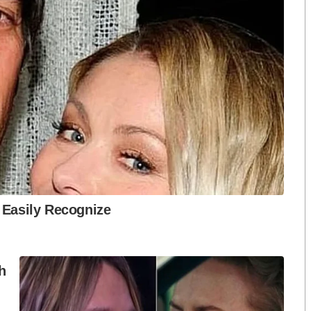
ก คนละ ๓๐ กว่าปีบ้าง ๔๐ กว่าปีบ้าง ร่วม ๕๐ ปีบ้าง
คั่กๆ ต้องตามใช้หนี้ไปจนตาย แบบนี้ เพื่อไทยยอมไม่
กษ์ลากไส้รัฐมนตรียุติธรรมวันไหน?
 กลับเป็น “สว.-วุฒิสมาชิก” ที่พวกสส.หยาบหยาม
งละ เป็นติ่งระบบรัฐสภาบ้างละ ตั้งแง่รังเกียจ ขับไล่เขา