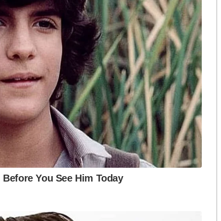
งกระแส แต่ไร้
คำขวัญ “มีเรา ไม่มีเทา”
้มรัฐบาล” กับสนับสนุน “ล้มสถาบัน”?!
งกฎหมาย
์” อภิปรายให้ข้อมูลไว้เป็นประโยชน์ เช่น
โทษที่เกี่ยวกับการทุจริตคอร์รัปชัน, โทษที่เกี่ยวกับ
ป็น “กฎกระทรวง” ที่เป็นระเบียบปฏิบัติ
“ข้าราชการและรัฐมนตรี”
วนร่วมจากภาคอื่น คือจากภาคประชาชน หรือศาล”
ือ -นโยบาย เมื่อไม่มีกรอบกฎหมายชัดเจน นโยบายจึง