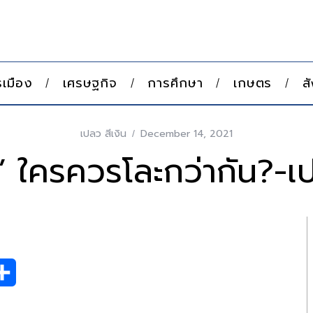
เมือง
เศรษฐกิจ
การศึกษา
เกษตร
ส
เปลว สีเงิน
December 14, 2021
” ใครควรโละกว่ากัน?-เป
S
h