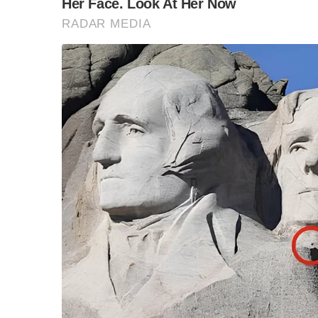
จุฑามาศ ศิริวรรณ อดีตผู้ว่า ททท. โทษคุก 
เนี่ย…….
ตัวเลขมันฟ้อง “ถึงความทะแม่งๆ ในมาตรฐาน “สุจร
โทษ”
ตามกลไกประชาธิปไตยระบบรัฐสภา ……..
ฝ่ายค้าน ซึ่งมีหน้าที่ “ตรวจสอบ-ถ่วงดุล” ฝ่ายรั
“ชนแหลก”
หมูมาขึ้นเขียงขนาดนี้ สับรัฐบาลด้วยปังตอแน่
เบาะๆ กระทู้สด ต้องมาแล้ว…..
ต้องถามรัฐมนตรีสมศักดิ์ก่อนเลยว่า “ทำไมถึงลด
ราคาขนาดนี้เลย”?!