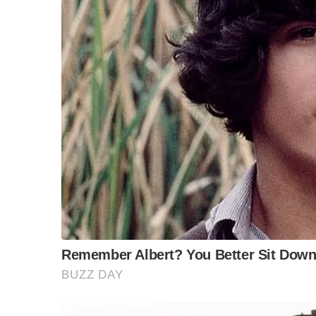
ข้อสันนิษฐาน สร้า
ฝ่ายค้าน นั้น ทำกันอยู่ ๒ เรื่องเท่านั้นกระมัง “ล
Impact ทา
เมื่อวาน “แพทย์หญิง คุณหญิง พรทิพย์ โรจนสุนันท
กรมราชทัณฑ์ไม่ได้มีกรอบหรือกฎหมายในการลดโทษใน
การค้ายาเสพติด หรือโทษที่เป็นความผิดต่อเนื่อง
สิ่งที่เกิดขึ้นก็คือ “กรมราชทัณฑ์มีกฎหมาย”
แต่กฎหมายไม่ได้มีกรอบใหญ่กำหนดชัดเจน แต่ให้เ
ระเบียบหรือกฎเหล่านี้ จะถูกดำเนินการระหว่าง 
คุณหญิงพรทิพย์จึงเสนอว่า………
“เพราะฉะนั้น ต้องคิดว่า ทำอย่างไรจะต้องมีส่
“การพิจารณาลดโทษ” ประกอบไปด้วย เรื่องแรก ค