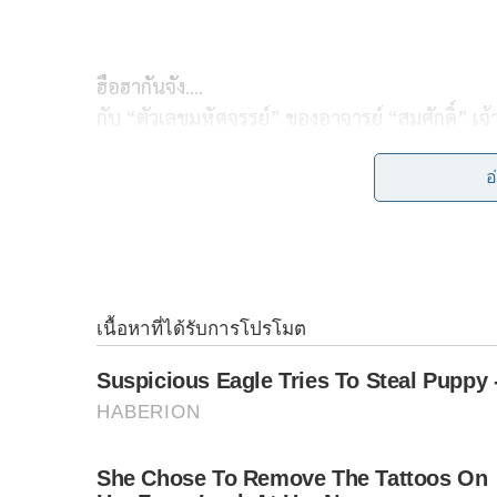
c
n
i
p
e
e
t
y
ฮือฮากันจัง….
b
t
L
กับ “ตัวเลขมหัศจรรย์” ของอาจารย์ “สมศักดิ์” เจ้
พอดี พรุ่งนี้ “หวยออก”!
o
e
i
มีตัวเลขอยู่ ๒ ชุดให้เลือก ใครชอบชุดไหน เลือกเ
อ
o
r
n
ชุดแรก เป็นชุดจำนำข้าว “มีหลายเลข” เลือกเอา
k
k
ภูมิ สาระผล อดีตรมช.พาณิชย์ โทษคุก ๓๖ ป
บุญทรง เตริยาภิรมย์ อดีตรมว.พาณิชย์ โทษค
พลอย อดีตอธิบดีกรมการค้าต่างประเทศ โทษ
อภิชาติ จันทร์สกุลพร (เสี่ยเปี๋ยง) นักธุรกิ
โทษ ธค.๖๖
ชุดที่ ๒ เป็นชุด “สินบนต่างชาติ” มีตัวเดียวเหน่งๆ