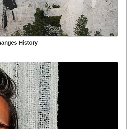
t Sale กับหุ้น Blue Chip บางตัว อย่างนั้น หรือเปล่า?
ิปรายชนะใครเลย ต้องออกมาประกาศ “จองกฐิน” รัฐบาล
ื่องนี้เปิด “อภิปรายทั่วไป” รัฐบาลแน่นอน
ยุคยิ่งลักษณ์ เสียหาย ๖-๗ แสนล้าน รัฐบาลประยุทธ์
ันนี้
่ครบเลย แล้ว “สำนักงบประมาณ” ยังจะต้องตั้งงบเพื่อจ่าย
หมด
์” ยังไม่หมดเลย!