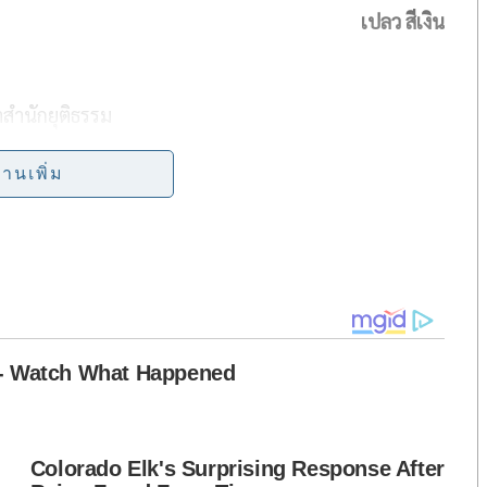
เปลว สีเงิน
a
r
e
าสำนักยุติธรรม
อานะ
่านเพิ่ม
ี ลดเหลือ ๘ ปี จะพ้นโทษ สค.๖๘
ุก ๔๘ ปี ลดเหลือ ๑๐ ปี จะพ้นโทษ เมย.๗๑.มนัส สร้อย
คุก ๔๐ ปี ลดเหลือ ๘ ปี จะพ้นโทษ กค.๖๙
จ คนสนิททักษิณ โทษคุก ๔๘ ปี ลดเหลือ ๖ ปี ๓ เดือน จะพ้น