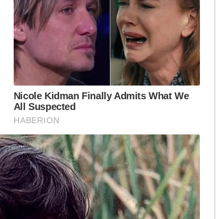
จำนำข้าว หมอเหรียญทอง และใครต่อใคร ผู้เป็น
่อชาติ”
อนกับงาน “หน้าเก่า-หน้าแหก” แล้วกลับมาใหม่
่า” นอกจากม้าหมดสภาพ ที่ต้องกลับมาและเล็มหญ้าเก่าใต้
าที่ตรวจสอบรัฐบาลแทนสส.ฝ่ายค้าน ชนิดหน้าดำคร่ำ
ือก สว. เปิดช่อง
นักวิชาการชี้ “ส้มเปิดดีลคุยแดง-
ปมฮั้วต้องมีหลัก
เขียว” กระทบความชอบธรรมพรรค
หวต กำหนดผล ชี้
ประชาชน หากร่วมรัฐบาลสวนทาง