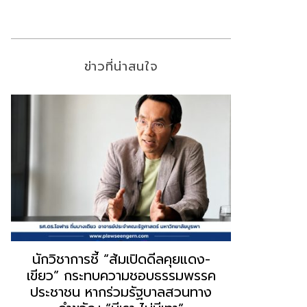
ข่าวที่น่าสนใจ
“ธนพร” ชี้หากพรรคประชาชนจับมือ
“วันวิชิต” 
“แดง-เขียว” เท่ากับทำลายตัวเอง
ล็อบบี้ทุกก
ผิดคำพูด ทลายศรัทธาฐานเสียง
ฐานเส้นเงิ