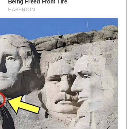
๕๐ ปี ลดเหลือ ๙ ปี ๕ เดือน จะพ้นโทษ กย.๖๙
ิต-เที่ยงธรรม” ของกระทรวงยุติธรรม ผู้จัดทำ “บัญชีลด
ฐบาล ตอนนี้ ผู้นำฝ่ายค้านเปลี่ยนเป็น “หมอชลน่าน” ผู้ชอบ
ราคาฮวบฮาบขนาดนั้น กะหรี่ตามซ่องยุค ๒๔๗๕ ยังไม่ลด