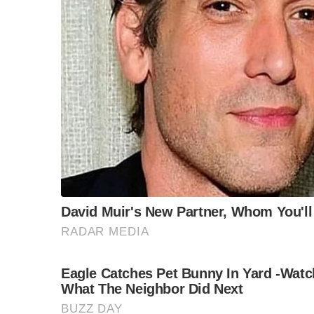
แต่ไอ้พวกโกง คนเพื่อไทยทั้งนั้น ศาลตัดสินให้จำคุ
ถลกตูดออกจากคุกหมดแล้ว!?
โกง…ติดคุกแป๊บๆ ออกไปรวยโคตรๆ แต่ชาวบ้านซวย
ได้แน่นอน
ก็เงี่ยหูรอฟังมาหลายวัน!
ว่าพรรคที่ยกหางเป็น “ฝ่ายประชาธิปไตย” จะได้ฤ
ปรากฏว่า “หมาไม่กินเนื้อหมา” จริงๆ ด้วยหละ!
ฝ่ายที่ออกมาทำหน้าที่เป็นปากเสียงแทนประชาชน
ว่าไม่ได้มาจากประชาชนบ้างละ เป็นลูกมือรัฐบาลบ้า
ในแต่ละวัน