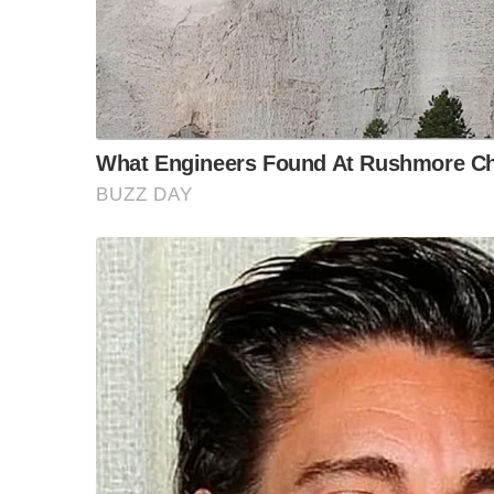
เป็นการฉวยโอกาส ในวาระ “อภัยโทษ” ด้วยลีลา Shor
แล้วขุนพลปากเอก “สุทิน คลังแสง” ผู้ไม่เคยอภ
S
e
a
“พรรคเพื่อไทย” ในฐานะฝ่ายค้าน พวกผมต้องเอาเร
r
ประชาชนยอมรับไม่ได้หรอกครับ โครงการจำนำข้าว
c
ต้องรับภาระเอาภาษีประชาชนไปใช้หนี้แทนถึงทุกว
h
f
o
ปีนี้ ต้องชำระคืน ธกส.เขาแสนล้าน ก็ยังจ่ายเขาไม
r
หนี้อีกปีละ ๑๐-๒๐% ต่อไปเรื่อยๆ
:
อีกไม่ต่ำกว่าอีก ๕ ปี ถึงจะชำระหนี้โกงจำนำข้าว
แล้วดูซิ พี่น้อง……
อีก ๕ ปี ก็ใช้หนี้แทนรัฐบาลเพื่อไทย “ยุคยิ่งลักษณ