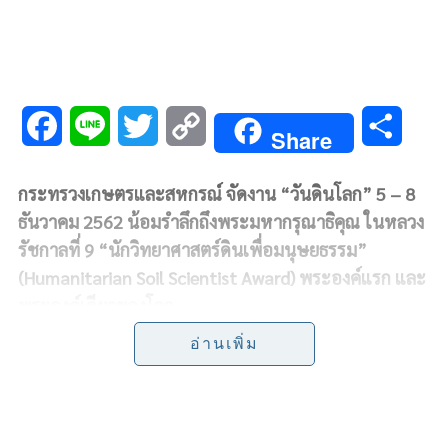
F
L
T
C
S
Share
a
i
w
o
h
กระทรวงเกษตรและสหกรณ์ จัดงาน “วันดินโลก” 5 – 8
c
n
i
p
a
ธันวาคม 2562 น้อมรำลึกถึงพระมหากรุณาธิคุณ ในหลวง
e
e
t
y
r
รัชกาลที่ 9 “นักวิทยาศาสตร์ดินเพื่อมนุษยธรรม”
(
Humanitarian Soil Scientist Award)
พระองค์แรก และ
b
t
L
e
พระองค์เดียวของโลก
o
e
i
อ่านเพิ่ม
o
r
n
ร้อยเอก ธรรมนัส พรหมเผ่า
รัฐมนตรีช่วยว่าการกระทรวง
เกษตรและสหกรณ์
เปิดเผยว่า กรมพัฒนาที่ดิน กระทรวง
k
k
เกษตรและสหกรณ์ จัดงาน
“วันดินโลก”
5-8 ธันวาคม