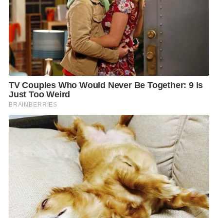
เดิน
Trail
วันดินโลก เพื่อขึ้นเขาไปชมพลับพลาที่ประทับ
ทรงงานและชมทัศนียภาพที่ปัจจุบันมีความสวยงามในรูป
แบบเบิร์ดอายวิวสามารถมองเห็นผืนป่าที่อุดมสมบูรณ์ ที่
เกิดมาจากพระราชดำริ “ปลูกป่าโดยไม่ต้องปลูก” ของ
ในหลวงรัชกาลที่
9
ที่สามารถเปลี่ยนพื้นที่เขาหัวโล้นให้
เป็นป่าที่ขึ้นเองตามธรรมชาติ” นางสาวเบญจพร กล่าว
ขอเชิญชวนประชาชนร่วมงาน “วันดินโลก” (
World Soil
Day)
ระหว่างวันที่ 5 – 8 ธันวาคม 2562 ณ ศูนย์ศึกษาวิธี
การฟื้นฟูที่ดินเสื่อมโทรมเขาชะงุ้ม อันเนื่องมาจากพระ
ราชดำริ อ.โพธาราม จ.ราชบุรี และร่วมเฝ้ารับเสด็จฯ
สมเด็จพระกนิษฐาธิราชเจ้า กรมสมเด็จพระเทพรัตนราช
สุดาฯ สยามบรมราชกุมารี ในวันเสาร์ที่ 7 ธันวาคม 2562
สอบถามรายละเอียดเพิ่มเติม โทร. 0-2579 – 8515
หรือ
http://www.worldsoil.in.th/
F
L
T
C
S