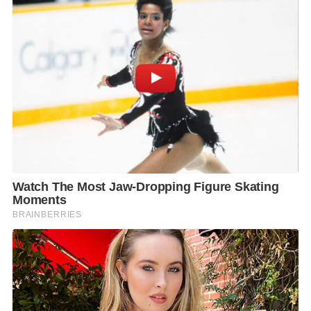
ให้มีคุณภาพ และใช้ดินให้เกิดประโยชน์สูงสุด หากไม่มี
ดิน หรือมีแต่เป็นดินที่ไม่มีคุณภาพ มวลมนุษยชาติก็ไม่
สามารถดำรงชีวิตอยู่ได้ โดยเฉพาะประเทศไทยซึ่งเป็น
ประเทศเกษตรกรรม 70
%
ของประชาชนอยู่ในภาค
การเกษตร ตลอดระยะเวลาการครองราชย์ ในหลวง ร.9
จึงให้ความสำคัญในการรักษาทรัพยากรดินและน้ำ ปราก
ฎผลงานนานาประการเป็นที่ประจักษ์ต่อสายตาชาวโลก
จนองค์การสหประชาชาติ ยกย่องให้วันที่ 5 เป็นวันดิน
โลก จึงอยากให้ประชาชนชาวไทย ร่วมน้อมรำลึกถึงพระ
มหากรุณาธิคุณ และสืบสานการรักษาทรัพยากรดิน โดย
หวังว่าการจัดงานวันดินโลก จะช่วยสร้างการรับรู้ เข้าใจ
ในการดูแลรักษาทรัพยากรดิน และนำกลับไปปฏิบัติต่อ
ไป” นายธรรมนัส กล่าว
นางสาวเบญจพร ชา
ครานนท์
อธิบดีกรมพัฒนาที่ดิน เปิดเผยว่า
ภายในงานวัน