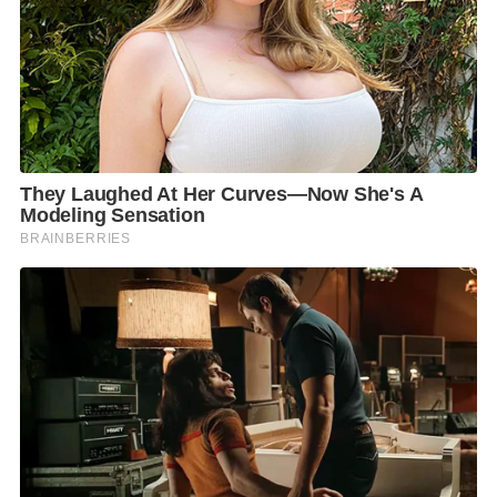
ดินโลก ระหว่างวันที่ 5 – 8 ธันวาคม 2562 ณ ศูนย์ศึกษา
วิธีการฟื้นฟูที่ดินเสื่อมโทรมเขาชะงุ้ม อันเนื่องมาจากพระ
ราชดำริ อ.โพธาราม จ.ราชบุรี มีกิจกรรมที่น่าสนใจ
มากมาย
อาทิ นิทรรศการพระราชกรณียกิจ
เฉลิมพระเกียรติพระบาทสมเด็จ พระบรมชนกาธิเบศร
มหาภูมิพลอดุลยเดชมหาราช บรมนาถบพิตร นิทรรศการ
พระราชกรณียกิจเฉลิมพระเกียรติ พระบาทสมเด็จพระ
วชิรเกล้าเจ้าอยู่หัว โดยจัดแสดงในรูปแบบพิพิธภัณฑ์
ธรรมชาติที่มีชีวิต แสดงภาพ 3 มิติ การจัดการดินและ
ที่ดิน ตั้งแต่ภูเขาจนถึงทะเล เพื่อให้เห็นภาพการป้องกัน
ชะล้างพังทลายของดิน การจัดประชุมวิชาการทั้งในระดับ
ท้องถิ่นและระดับนานาชาติ เสนอผลงานเด่น ความสำเร็จ
ของการปกป้องดูแลดิน และการแลกเปลี่ยนแนวคิด
ระหว่างหมอดินอาสา เกษตรกรและนักวิชาการ เพื่อ
สนับสนุนการปกปักรักษาดิน มิให้เสื่อมโทรมจากการใช้
ที่ดินของมนุษย์