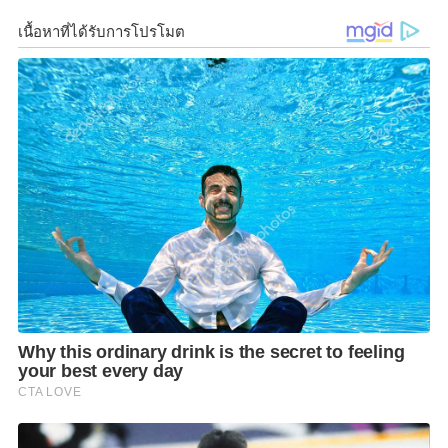
2562 ภายใต้แนวคิด
“ปกป้องอนาคต ลดการชะล้างดิน
:
Stop Soil Erosion, Save our Future”
น้อมรำลึกในพระ
มหากรุณาธิคุณ พระบาทสมเด็จ พระบรมชนกาธิเบศร
มหาภูมิพลอดุลยเดชมหาราชบรมนาถบพิตร
“นัก
วิทยาศาสตร์ดินเพื่อมนุษยธรรม”
(
Humanitarian Soil
Scientist Award)
พระองค์แรกและพระองค์เดียวในโลก
ภายในงานจัดแสดงนิทรรศการพระราชกรณียกิจด้านการ
พัฒนาทรัพยากรดิน เพื่อการเกษตรอย่างครบวงจร ส่ง
เสริมให้ประชาชนตระหนักถึงความสำคัญของการ
อนุรักษ์ดินให้คงความสมบูรณ์ พร้อมร่วมฟังเสวนาระดับ
นานาชาติ และนิทรรศการวิชาการ รวมถึงกิจกรรมต่างๆ
อีกมากมาย ระหว่างวันที่ 5 – 8 ธันวาคม 2562 ณ ศูนย์
ศึกษาวิธีการฟื้นฟูที่ดิน เสื่อมโทรมเขาชะงุ้มอันเนื่องมา
จากพระราชดำริ อ.โพธาราม จ.ราชบุรี
“ดินเป็นทรัพยากรที่มีจำนวนจำกัด ดังนั้นต้องรักษาดิน