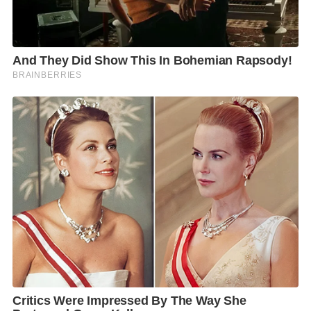
สำหรับในพิธีเปิดงานจัดให้มีการมอบรางวัล
King
Bhumibol World Soil Day Award
ซึ่งเป็นรางวัลที่
ประเทศไทย และองค์การอาหารและการเกษตรแห่ง
สหประชาชาติ (
Food and Agriculture Organization of
the United Nations-FAQ)
ร่วมกันจัดตั้งขึ้น เพื่อมอบแก่
บุคคล องค์กร หรือประเทศ ที่รังสรรค์ผลงานการสร้าง
ความตระหนักถึงความสำคัญของดินให้เป็นที่ประจักษ์
ในปี 2562 จะได้มีพิธีประกาศรางวัลและเข้ารับรางวัล
พระราชทานจาก สมเด็จพระกนิษฐาธิราชเจ้า กรมสมเด็จ
พระเทพรัตนราชสุดาฯ สยามบรมราชกุมารี โดยในปี
นี้ผู้ที่
ได้รับรางวัล
King Bhumibol World Soil Day
Award
ได้แก่ หน่วยงาน
Costa Rican Soil Science
Association (ACCS)
ของสาธารณรัฐคอสตาริกา ซึ่งเป็น
องค์กร ที่ไม่แสวงหาผลกำไร ที่ดำเนินงานด้านการจัดการ
ดิน โดยกิจกรรมที่ส่งเข้าประกวด ได้แก่ การสร้างการมี