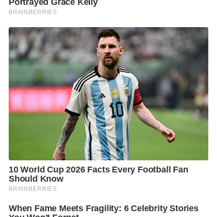
ส่วนร่วมของประชาชนในการปรับปรุงบำรุงดินโดยใช้ปุ๋ย
หมักในพื้นที่สวนสาธารณะของเมืองซานโฮเซ ทุกวันที่ 5
ธันวาคม โดยดำเนินการมาอย่างต่อเนื่องตั้งแต่ปี 2558 จน
เป็นประเพณี ซึ่งกิจกรรมได้เชื่อมโยงสู่การแก้ปัญหาสิ่ง
แวดล้อมที่สำคัญ 2 ประการคือ มลพิษทางดิน
และ
Climate change
และยังส่งผลให้เกิดแผนระดับชาติ
ในการลดปริมาณคาร์บอนในอากาศ
“การจัดงานวันดิน
โลกถือเป็นกิจกรรมระดับโลก นอกจากจะมีการจัดงานใน
ประเทศต่างๆ แล้ว ยังมีตัวแทนกว่า 200 ประเทศมาร่วม
งาน เพื่อแลกเปลี่ยนแนวคิดและประสบการณ์ในการดูแล
จัดการทรัพยากรดินในแต่ละประเทศ รับรองว่าผู้ที่เข้า
ร่วมงานวันดินโลกจะได้รับอะไรติดมือกลับไปอย่าง
แน่นอน เพราะเมื่อได้รับความรู้ความเข้าใจแล้ว ก็จะก่อ
ให้เกิดการดูแลปกป้องทรัพยากรอันมีค่าสำคัญต่อชีวิต คำ
ว่าได้อะไรติดมือกลับไป จึงหมายถึง การได้ความรู้ติดมือ