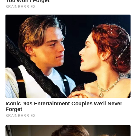
กลับไปทำต่อ”
กิจกรรมที่สำคัญอีกกิจกรรมหนึ่งในวันดินโลกปี
2562
คือ
การแสดงพระธรรมเทศนา “ภูมิกถา” ซึ่งเป็น
กัณฑ์เทศน์ เกี่ยวกับดินและวันดินโลก
ซึ่งสมเด็จพระ
สังฆราชได้มีพระมหากรุณาธิคุณ ให้มหาเถรสมาคม
ดำเนินการ โดยได้มีมติให้จัดทำกัณฑ์เทศน์ดังกล่าว เพื่อ
ให้วัดทั่วประเทศไทยได้ใช้แสดงพระธรรมเทศนา ให้
พุทธศาสนิกชนได้รับทราบและตระหนักถึงความสำคัญ
ของทรัพยากรดิน และร่วมกันปกป้องดูแลรักษาทรัพยากร
ดินให้ใช้ประโยชน์ได้อย่างยั่งยืนและเป็นสมบัติที่มีคุณค่า
ที่จะรักษาส่งมอบให้แก่ลูกหลานได้ใช้ประโยชน์สืบไป
ด้วยเห็นว่าวัดเป็นศูนย์กลางของชุมชน ที่ประชาชน
สามารถเข้าถึงได้อย่างสะดวกและกว้างขวาง ซึ่งจะจัดให้มี
การเทศนาธรรมเรื่อง “ภูมิกถา” นี้
ภายในบริเวณงาน ใน
วันศุกร์ที่ 6 ธันวาคม พ.ศ.2562 เวลา 15.30-16.00 น. โดย