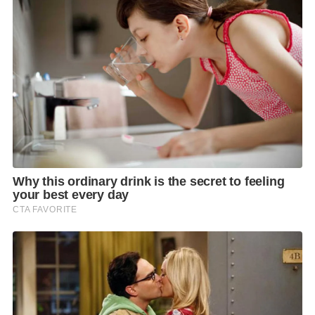
พระพรหมบัณฑิต เจ้าอาวาสวัดประยูรวงศาวาสวรวิหาร
ผู้ประพันธ์กัณฑ์เทศน์
รวมทั้งจัดให้วัดทั่วประเทศได้แสดง
พระธรรมเทศนาดังกล่าว ตั้งแต่วัน
ที่
5
ธันวาคม
2562
เป็นต้นไปจำนวนมากกว่า 30
,
000 วัด
ถือเป็นอีกช่องทางในการสร้างความตระหนักและเรียนรู้
การดูแลรักษาดิน อันเป็นทรัพยากรที่มีค่ากับชีวิตมนุษย์”
นอกจากนี้จัดให้มีกิจกรรม
การเดิน
Trail
ในเส้นทาง
ธรรมชาติ ในวันอาทิตย์ที่ 8 ธันวาคม ศกนี้ เวลา 06.30
-08.30 น.
ณ ศูนย์ศึกษาวิธีการฟื้นฟูที่ดินเสื่อมโทรมเขา
ชะงุ้ม อันเนื่องมาจากพระราชดำริ เพื่อศึกษาพื้นที่จัด
งาน ซึ่งเคยประสบปัญหาความเสื่อมโทรมของทรัพยากร
จากสภาพดินลูกรังและภูเขาหัวโล้น ซึ่งในหลวง ร.
9
ได้
สร้างองค์ความรู้ในการฟื้นฟูสภาพดินและ
ทรัพยากรธรรมชาติ จนทำให้สภาพของพื้นที่กลับมา
สมบูรณ์อีกครั้ง ผู้ที่สนใจสามารถเข้าร่วมกิจกรรม