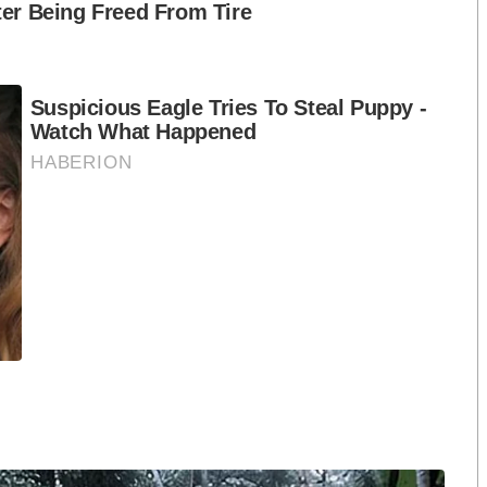
รีส์ ภาพยนตร์ รายการดัง อนิเมชั่น และอนิเมะ ทั้งจาก
ลัสเต็มอิ่มบันเทิงดัง กว่า
2,000
รายการ เพียง
99
บาท
tps://bit.ly/31ZGrhM
S
h
a
r
e