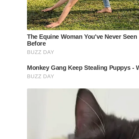
“วันวิชิต” ชี้ระบบเล
ล็อบบี้ทุกกลุ่ม ส่วน
ฐานเส้นเงิน ล็อกโ
ข้อสันนิษฐาน สร้า
Impact ทา