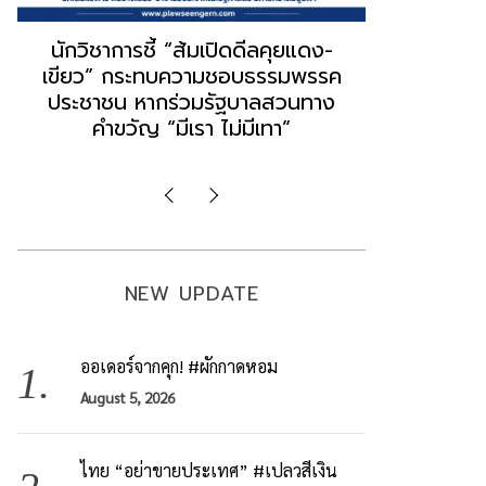
“ธนพร” ชี้หากพรรคประชาชนจับมือ
“วันวิชิต” 
“แดง-เขียว” เท่ากับทำลายตัวเอง
ล็อบบี้ทุกก
ผิดคำพูด ทลายศรัทธาฐานเสียง
ฐานเส้นเงิ
มองข่าวตั้งรัฐบาลใหม่เป็นเพียง
ข้อสันนิษ
กระแสปั่น
Imp
NEW UPDATE
ออเดอร์จากคุก! #ผักกาดหอม
August 5, 2026
ไทย “อย่าขายประเทศ” #เปลวสีเงิน