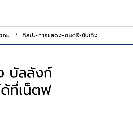
ังคม
ศิลปะ-การแสดง-ดนตรี-บันเทิง
 บัลลังก์
ด้ที่เน็ตฟ
ี