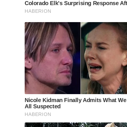
ทั้งหมดสมาชิกทรูไอดีพลัสเลือกชมได้ทันที พร้อมซี
ฮอลลีวูด เอเชีย และไทย มากกว่า 2,000 รายการ
ลูกค้าทรู รับกล่องทรูไอดีทีวี พร้อมแพ็กเกจทรูไอดีพ
ต่อเดือน ตั้งแต่ 1
ก.ค. 64 – 31 ก.ค.64
เพิ่มเติมที่
ht
F
L
T
C
Share
a
i
w
o
c
n
i
p
e
e
t
y
b
t
L
o
e
i
o
r
n