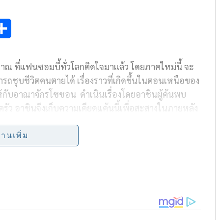
S
h
บราณ ที่แฟนซอมบี้ทั่วโลกติดใจมาแล้ว โดยภาคใหม่นี้ จะ
a
รถชุบชีวิตคนตายได้ เรื่องราวที่เกิดขึ้นในตอนเหนือของ
r
กับอาณาจักรโซชอน ดำเนินเรื่องโดยอาชินผู้ค้นพบ
e
ครัว อาชินจึงเก็บความเคียดแค้นนี้เพื่อสะสางในภายหลัง
นแห่งเผ่าเหนือ”
เริ่มตอนแรกวันที่ 23 ก.ค. นี้
ทางเน็ตฟ
่านเพิ่ม
กซ์รายเดือน)
น
บรวมถึงซีรีส์เด็ดจาก
IQIYI (
อ้ายฉียี่) ที่รวมเอาซีรี่ส์จีน
ัก, ไฟผลาญจันทร์, หงส์คืนฟ้า และฮิคารุ เซียนโกะ