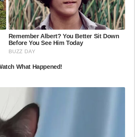
ือก สว. เปิดช่อง
นักวิชาการชี้ “ส้มเปิดดีลคุยแดง-
ปมฮั้วต้องมีหลัก
เขียว” กระทบความชอบธรรมพรรค
หวต กำหนดผล ชี้
ประชาชน หากร่วมรัฐบาลสวนทาง
งกระแส แต่ไร้
คำขวัญ “มีเรา ไม่มีเทา”
งกฎหมาย