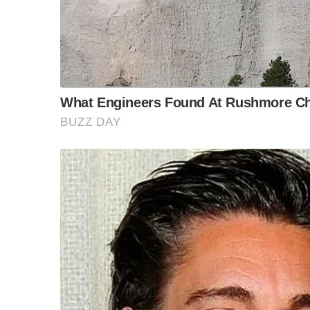
บริษัท เดอะมอลล์ กรุ๊ป จำกัด ร่วมงาน
โดย ดร.สุเมธ ได้กล่าวถึง “น้ำมันเมล็ดชา ภัทรพัฒ
ภาคภูมิใจของมูลนิธิชัยพัฒนา อันเป็นพระราช
S
อดุลยเดชมหาราช บรมนาถบพิตร ได้ทรงดำริให้ทด
e
a
เปรียบดั่งน้ำมันมะกอกแห่งตะวันออก หรือน้ำมัน
r
ทาผิวได้ รวมถึง ใช้ประกอบอาหารได้เป็นอย่างดี น
c
สามารถทนความร้อนได้มากกว่าอีกด้วย ในวันนี้ที่ก
h
ผลิตภัณฑ์ดีๆ เราจึงอยากให้ประชาชนคนไทยได้เ
f
o
มากขึ้น เช่นใน กูร์เมต์ มาร์เก็ต และมูลนิธิชัยพั
r
ผลิตภัณฑ์ดีๆ เพื่อสร้างประโยชน์สุขบนแผ่นดินนี้ส
:
นอกจากนี้ นายชัยรัตน์ เพชรดากูล ได้กล่าวถึงความร่ว
ยินดีและภาคภูมิใจเป็นอย่างยิ่งที่ มูลนิธิชัยพัฒนา ไ
งาน “เทศกาลน้ำมันเมล็ดชา ภัทรพัฒน์” มูลนิธิชัยพัฒน
มือในการสัญจรเพื่อเผยแพร่ความรู้เรื่องคุณประโ