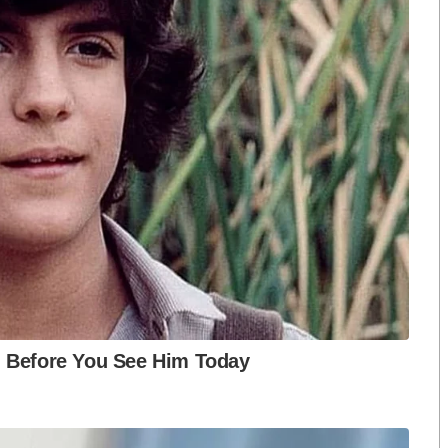
งกระแส แต่ไร้
คำขวัญ “มีเรา ไม่มีเทา”
h
งกฎหมาย
a
r
e