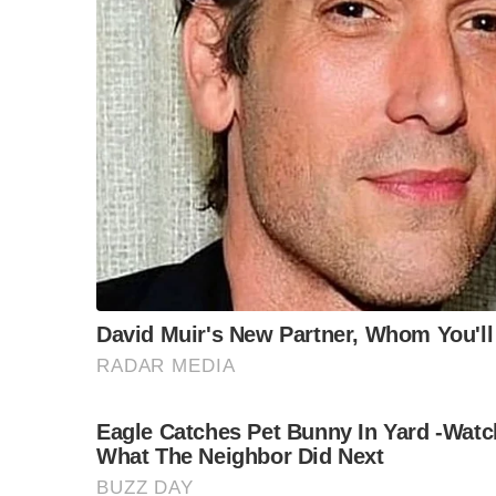
คนไทยสามารถเข้าถึงและบริโภคสินค้าที่ดีมีคุณภา
พอื่นๆ ภายใต้แบรนด์ “ภัทรพัฒน์” นอกจากนี้ กูร์
ผนึกกำลังความร่วมมือจากพันธมิตรทางธุรกิจในกา
จำหน่ายเพิ่มเติม เพื่อเป็นทางเลือกที่หลากหลายให้
โดยภายในงานได้จัดกิจกรรมที่หลากหลายให้ได้ 
สินค้าภายใต้แบรนด์ ภัทรพัฒน์
ชม – นิทรรศการการเดินทางของ “น้ำมันเมล็ดชา”
น้ำมันเมล็ดชาที่ขึ้นชื่อว่าเป็น “น้ำมันมะกอกแ
ราชเจ้า กรมสมเด็จพระเทพรัตนราชสุดาฯ สยามบรมราช
สุขภาพ” พระราชทานแก่พสกนิกรชาวไทย
ช้อป – “น้ำมันเมล็ดชา ภัทรพัฒน์” และ สินค้า
มูลนิธิชัยพัฒนา” ในราคาพิเศษที่จัดมาเพื่องานนี้
ชัยพัฒนา ๑, น้ำหวานดอกมะพร้าว, ดอกเกลือ, ชุดบำร