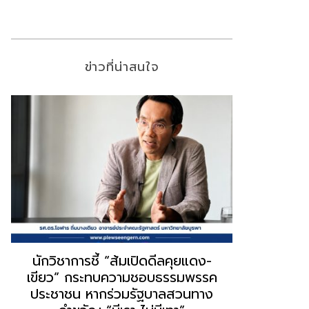
ข่าวที่น่าสนใจ
“ธนพร” ชี้หากพรรคประชาชนจับมือ
“วันวิชิต” 
“แดง-เขียว” เท่ากับทำลายตัวเอง
ล็อบบี้ทุกก
ผิดคำพูด ทลายศรัทธาฐานเสียง
ฐานเส้นเงิ