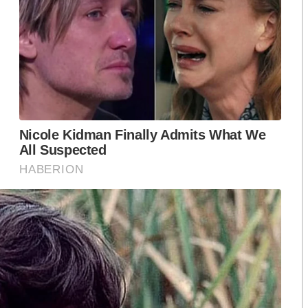
กน้ำมันเมล็ดชา ถูกคัดสรรมาเป็นพิเศษเพื่อนำมาจำหน่าย
นเมล็ดชา, แฮมน้ำหวานดอกมะพร้าวผสมน้ำมันเมล็ดชา, น้ำ
ูตรน้ำมันเมล็ดชา, กะปิผัดน้ำมันเมล็ดชา ฯลฯ
าวไทยและต่างประเทศที่จะผลัดเปลี่ยนหมุนเวียนกันมา
ชิมกันตลอดทั้งงาน โดยในวันเปิดงานได้รับเกียรติจาก
Master Chef Thailand มาแชร์ไอเดียในการรังสรรค์เมนู
ี่บ้านและยังได้สุขภาพอย่าง เมนูสลัดเห็ดกรอบ โดยได้
ได้เห็ดที่เหลือง กรอบ น่ารับประทาน และดีต่อสุขภาพ
ะกอกแห่งโลกตะวันออก ที่สุดแห่งผลิตภัณฑ์มากคุณค่า
าน “เทศกาลน้ำมันเมล็ดชา ภัทรพัฒน์” มูลนิธิชัย
น 2562 ที่ ชั้น G กูร์เมต์ มาร์เก็ตห้างสรรพสินค้าพารากอน
ือก สว. เปิดช่อง
นักวิชาการชี้ “ส้มเปิดดีลคุยแดง-
ปมฮั้วต้องมีหลัก
เขียว” กระทบความชอบธรรมพรรค
S
หวต กำหนดผล ชี้
ประชาชน หากร่วมรัฐบาลสวนทาง