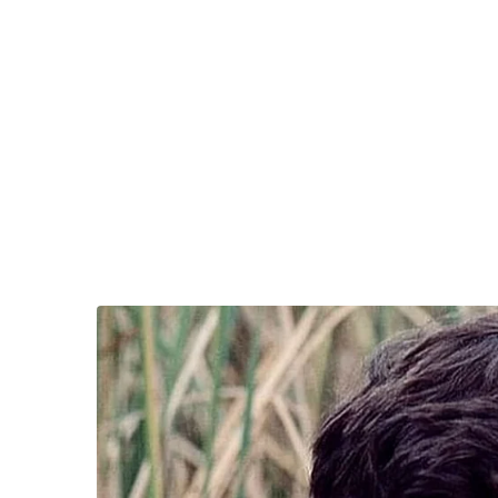
มากมาย นอกจากนี้ ยังมีผลิตภัณฑ์ที่มีส่วนผสมจา
ในงานนี้เท่านั้น อาทิ ไส้กรอกเวียนนาผสมน้ำมั
พริกแม่ประนอมสูตรน้ำมันเมล็ดชา, ซอสเต้าเจี้ยวส
ชิม – อาหารเมนูพิเศษที่ปรุงโดยเชฟชื่อดังทั้งช
สาธิตการปรุงอาหารจากน้ำมันเมล็ดชาให้ได้ชมและ
หม่อมหลวงขวัญทิพย์ เทวกุล หรือ เชฟป้อม แห่ง 
จานพิเศษจากน้ำมันเมล็ดชาที่สามารถทำได้ง่ายๆ ท
ใช้น้ำมันเมล็ดชาทั้งทำน้ำสลัดและใช้ทอดเห็ด จน
ร่วม ชม ช้อป ชิม “น้ำมันเมล็ดชา” หรือ น้ำมันม
และหลากหลายผลิตภัณฑ์จากมูลนิธิชัยพัฒนาได้ในง
พัฒนา สัญจร ครั้งที่ 5 ตั้งแต่วันที่ 7-20 พฤศจิกาย
“วันวิชิต” ชี้ระบบเล
ล็อบบี้ทุกกลุ่ม ส่วน
F
L
T
C
ฐานเส้นเงิน ล็อกโ
Share