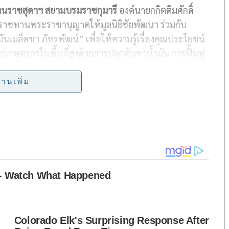
ตนราชสุดาฯ สยามบรมราชกุมารี
องค์นายกกิตติมศักดิ์
a
ราชทานพระราชานุญาตให้มูลนิธิชัยพัฒนา ร่วมกับ
r
ันเมล็ดชา ภัทรพัฒน์” เพื่อให้ความรู้เรื่องคุณประโยชน์
e
่เกษตรกรในพื้นที่สูงด้วยการปลูกต้นชาน้ำมัน การฟื้นฟู
ารขายน้ำมันเมล็ดชา ภัทรพัฒน์ และผลิตผลจากการพัฒนา
ู้จักและมีโอกาสเพิ่มมากขึ้น
่านเพิ่ม
 ถือเป็นการสัญจรครั้งที่ 5 โดยใน ครั้งที่ 1 ได้จัดที่ห้าง
2 จัดขึ้น ณ ศูนย์การค้าบลูพอร์ต หัวหิน เดือนธันวาคม
์บางแค เดือนมกราคม 2562 และครั้งที่ 4 จัดขึ้น ณ ห้าง
 2562 ที่ผ่านมา
างดี ประชาชนได้รู้จักน้ำมันเมล็ดชาและสินค้าของ ภัทร