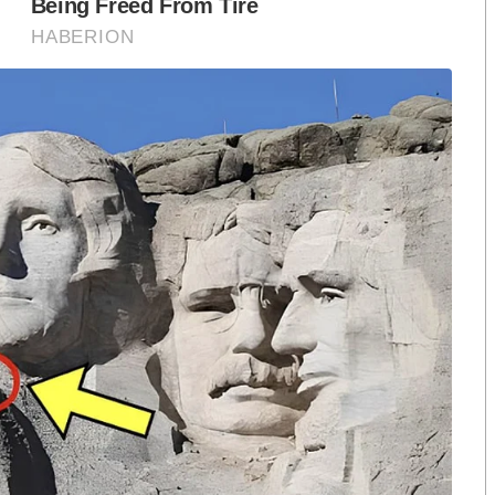
จรต่อเนื่องไปยังภูมิภาคและสถานที่ต่างๆ และสำหรับ
 สัญจร ครั้งที่ 5 ณ ห้างสรรพสินค้าพารากอน ซึ่งจัดขึ้น
กูร์เมต์ มาร์เก็ต
ิชัยพัฒนา และ บริษัท เดอะมอลล์ กรุ๊ป จำกัด เพื่อเผย
ิเบศร มหาภูมิพลอดุลยเดชมหาราช บรมนาถบพิตร
เด็จพระกนิษฐาธิราชเจ้า กรมสมเด็จพระเทพรัตนราชสุดาฯ
ัฒนา ให้นำเมล็ดพันธุ์ต้นชาน้ำมันจากสาธารณรัฐ
เป็นการสร้างองค์ความรู้ สร้างอาชีพ สร้างรายได้
เวชกุล กรรมการและเลขาธิการมูลนิธิชัยพัฒนา เป็น
าธิการมูลนิธิชัยพัฒนา, คุณภากมล รัตตเสรี กรรมการ
เพชรดากูล ผู้อำนวยการใหญ่บริหารสินค้าซูเปอร์มาร์เก็ต