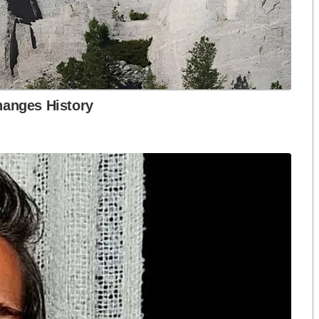
น์” ว่า “น้ำมันเมล็ดชา เป็นหนึ่งในผลิตภัณฑ์แห่งความ
ดำริในพระบาทสมเด็จพระบรมชนกาธิเบศร มหาภูมิพล
ลองปลูกและพัฒนาน้ำมันที่มีคุณประโยชน์และคุณค่า
เมล็ดชา เนื่องด้วยมีคุณประโยชน์มากมาย โดยสามารถใช้
อกจากนั้น ยังมีสรรพคุณที่สูงกว่าน้ำมันมะกอก คือ
ระแสสุขภาพกำลังได้รับความนิยมเช่นนี้ ในเมื่อเราได้มี
ปิดใจและลองใช้ด้วยการนำมาจำหน่ายผ่านช่องทางที่
ฒนาจะยังคงเดินหน้าพัฒนา สร้างอาชีพ สร้างรายได้ สร้าง
ืบไป ”
มมือในการจัดงานในครั้งนี้ว่า “กูร์เมต์ มาร์เก็ต รู้สึก
ด้ให้เกียรติ กูร์เมต์ มาร์เก็ต ได้ร่วมเป็นส่วนหนึ่งในการจัด
า สัญจร ซึ่งครั้งนี้ ได้จัดขึ้นเป็นครั้งที่ 5 กับความร่วม
ยชน์ของน้ำมันเมล็ดชา และเพิ่มช่องทางจัดจำหน่ายให้