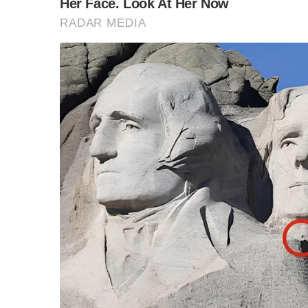
พัฒน์ เพิ่มมากขึ้น จึงเกิดแนวคิดในการจัดงานสัญ
“เทศกาลน้ำมันเมล็ดชา ภัทรพัฒน์” มูลนิธิชัยพัฒนา
ระหว่างวันที่ 7 – 20 พฤศจิกายน 2562 บริเวณชั้น G 
นับเป็นอีกครั้งของความร่วมมืออันดีระหว่าง มูลนิธ
แพร่พระราชดำริในพระบาทสมเด็จพระบรมชนกาธ
เรื่อง “คนอยู่ร่วมกับป่า” และพระราชดำริใน สม
สยามบรมราชกุมารี ที่พระราชทานผ่านมูลนิธิชัยพ
ประชาชนจีน มาศึกษาทดลองปลูกในประเทศไทย เพื่อ
และกระตุ้นให้คนไทยใส่ใจในสุขภาพ
โดยในวันเปิดงานได้รับเกียรติจาก ดร.สุเมธ ตันติ
ประธานเปิดงาน และมี คุณลลิต ถนอมสิงห์ รองเลข
และรองเหรัญญิกมูลนิธิชัยพัฒนา และคุณชัยรัตน์ 