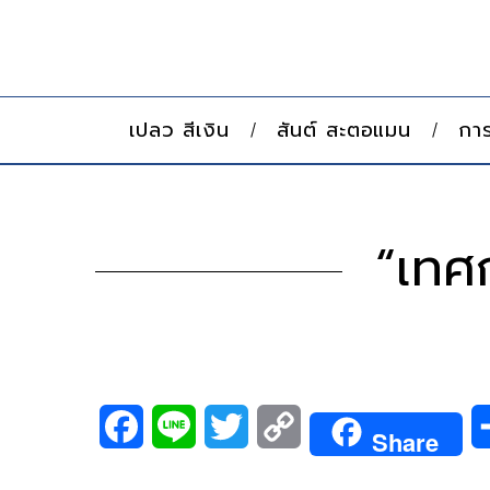
เปลว สีเงิน
สันต์ สะตอแมน
การ
“เทศ
F
L
T
C
Share
a
i
w
o