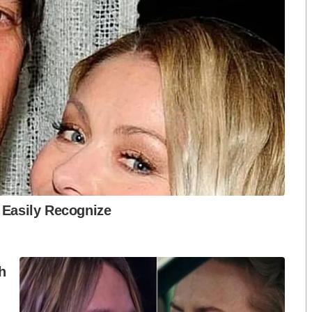
พ อย่าง น้ำมันเมล็ดชาภัทรพัฒน์ รวมถึง สินค้าคุณภา
เมต์ มาร์เก็ต ยังเดินหน้าสนับสนุนและต่อยอดด้วยการ
รรวบรวมผลิตภัณฑ์ที่มีส่วนผสมจากน้ำมันเมล็ดชา มาจัด
กับผู้บริโภคได้เข้าถึงน้ำมันเมล็ดชาเพิ่มมากขึ้น”
ชม ช้อป ชิม น้ำมันเมล็ดชาและหลากหลายผลิตภัณฑ์
 จากประเทศจีน สู่เทือกเขาสูงในประเทศไทยจนเกิด
ห่งโลกตะวันออก” หนึ่งในพระราชดำริ สมเด็จพระกนิษฐา ธิ
กุมารี ที่ “สร้างป่า สร้างอาชีพ ก่อเกิดน้ำมันเพื่อ
ภัทรพัฒน์ (PATPAT) “ผลิตผลจากการพัฒนาโครงการของ
เท่านั้น อาทิ น้ำมันเมล็ดงาม้อนชนิดแคปซูล, ชาสมุนไพร
ุงผิวกลิ่นหอมหมื่นลี้, กระเป๋าเสื่อกก และอื่นๆ อีก