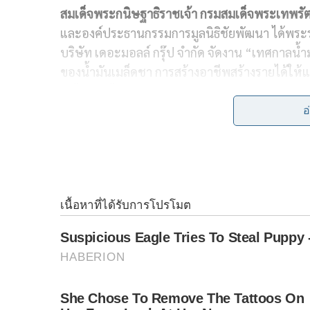
สมเด็จพระกนิษฐาธิราชเจ้า กรมสมเด็จพระเทพรั
c
n
i
p
และองค์ประธานกรรมการมูลนิธิชัยพัฒนา ได้พระ
e
e
t
y
บริษัท เดอะมอลล์ กรุ๊ป จำกัด จัดงาน “เทศกาลน้ำม
b
t
L
ของน้ำมันเมล็ดชา การสร้างอาชีพสร้างรายได้ให้แก
ป่าไม้ รวมไปถึงการประชาสัมพันธ์และส่งเสริมก
o
e
i
โครงการของมูลนิธิชัยพัฒนา ให้ประชาชนทั่วไปได้ร
อ
o
r
n
k
k
การจัดงาน “เทศกาลน้ำมันเมล็ดชา ภัทรพัฒน์” ครั้งนี้
เดอะมอลล์ โคราช เมื่อเดือนสิงหาคม 2561 ครั้งที่ 
2561 ครั้งที่ 3 จัดขึ้น ณ ห้างสรรพสินค้าเดอะมอลล
สรรพสินค้าเดอะมอลล์ บางกะปิ เมื่อเดือนสิงหาคม
ซึ่งการจัดงานทั้ง 4 ครั้ง ได้รับการตอบรับเป็นอย่