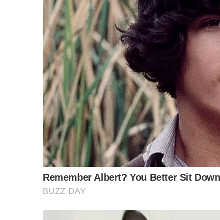
ข้อสันนิษฐาน สร้า
a
i
w
o
Impact ทา
c
n
i
p
e
e
t
y
b
t
L
o
e
i
o
r
n
k
k