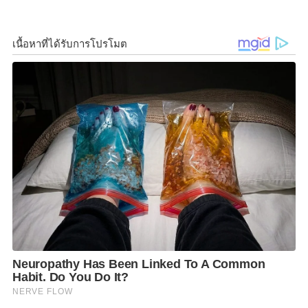
สนับสนุนงบกลางเพื่อดำเนินการรณรงค์ฉีดวัคซีนป้องกัน
โรคหัดในกลุ่มเด็กอายุ 1-12 ปีทั่วประเทศ ฟรี ในกลุ่มที่ยัง
ไม่เคยได้รับวัคซีน เริ่ม 14 พ.ย.นี้ แนะหากมีไข้สูง 3-4 วัน
มีผื่นนูนแดงขึ้นที่ใบหน้าแล้วแพร่กระจายไปตามลำตัว
แขน ขา ให้รีบไปพบแพทย์โดยเร็ว
วันนี้ (25 ตุลาคม 2562)
นายแพทย์อัษฎางค์ รวยอาจิณ
รองอธิบดีและโฆษกกรมควบคุมโรค
กล่าวว่า ในช่วงนี้มี
รายงานข่าวว่าพบผู้ป่วยโรคหัดเพิ่มขึ้นในหลายประเทศ
ซึ่งประเทศที่มีผู้ป่วยโรคหัดสูง ได้แก่ มาดากัสการ์ อินเดีย
ยูเครน ฟิลิปปินส์ ไนจีเรีย คาซัคสถาน บราซิล แองโกลา
และพม่า นอกจากนี้ในช่วงต้นปียังเคยมีการระบาดในบาง
เมืองของสหรัฐอเมริกาด้วย ส่วนประเทศไทย ตั้งแต่มีการ
ให้วัคซีนหัด จำนวนผู้ป่วยโรคหัดลดลงอย่างต่อเนื่อง แต่
ในปี 2558 พบผู้ป่วยจำนวนเพิ่มขึ้น โดยเฉพาะในพื้นที่