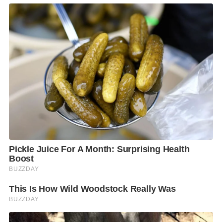
ภาคใต้ และในสถานที่ที่มีคนอยู่รวมกันหนาแน่น เช่น
เรือนจำ โรงเรียน ค่ายทหาร ทั้งนี้ ประเทศไทยตั้งเป้า
หมายลดจำนวนผู้ป่วยโรคหัดให้เหลือไม่เกิน 1 รายต่อ
ประชากร 1 ล้านคน ภายในปี 2563 จึงได้มีการจัดทำ
โครงการกำจัดหัด เพื่อให้มีการค้นหาและรายงานผู้ป่วย
ไข้ออกผื่นหรือสงสัยหัดให้ครบถ้วน ตั้งแต่ปี 2555 ซึ่งจาก
โครงการดังกล่าว ในปี 2562 พบผู้ป่วยไข้ออกผื่นหรือ
สงสัยหัด 7,470 ราย เสียชีวิต 21 ราย (1 มกราคม–18
ตุลาคม 2562) จังหวัดที่พบมาก ได้แก่ นราธิวาส ปัตตานี
ตาก ภูเก็ต และชลบุรี
นอกจากนี้ กลุ่มอายุที่พบจะแตกต่างกันในแต่ละภูมิภาค
ใน 3 จังหวัดชายแดนใต้ส่วนใหญ่อายุน้อยกว่า 1 ปี ซึ่ง
สัมพันธ์กับความครอบคลุมของวัคซีนต่ำในพื้นที่ และผู้
ป่วยในพื้นที่อื่นๆ ส่วนใหญ่เป็นกลุ่มวัยแรงงาน อายุ 20–
39 ปี โดยผู้ป่วยมักพบในสถานที่ที่มีคนอยู่รวมกันหนา
แน่น ปัจจุบันกระทรวงสาธารณสุข โดยกรมควบคุมโรค