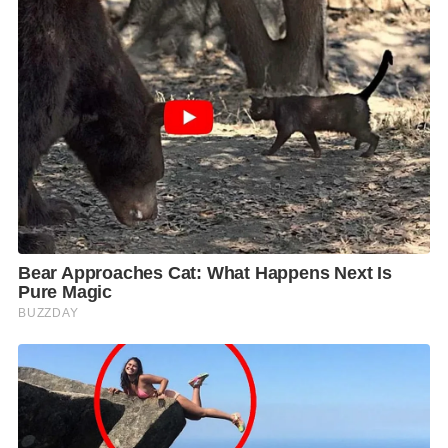
สำนักงานหลักประกันสุขภาพแห่งชาติ (สปสช.) และ
หน่วยงานสาธารณสุข ได้ร่วมกันดำเนินการเพื่อป้องกัน
ควบคุมโรคหัดอย่างเข้มข้นและต่อเนื่องในทุกพื้นที่ จน
ทำให้สถานการณ์โรคหัดในประเทศไทยดีขึ้นอยู่ในระดับ
ที่ควบคุมได้ และได้มอบหมายให้กองระบาดวิทยา และ
กองโรคป้องกันด้วยวัคซีน ติดตามสถานการณ์โรคหัดทั้ง
ในประเทศและต่างประเทศอย่างใกล้ชิด
นายแพทย์อัษฎางค์ กล่าวต่อไปว่า ประเทศไทยมีการให้
วัคซีนป้องกันโรคหัดตามแผนงานสร้างเสริมภูมิคุ้มกันโรค
ตั้งแต่ปี 2527 แก่เด็กอายุ 9 เดือน ต่อมาในปี 2539 ได้เพิ่ม
การฉีดวัคซีนโรคหัดเข็มที่สอง ดังนั้น ในผู้ใหญ่ที่เกิดก่อน
ปีที่เริ่มให้วัคซีน อาจไม่มีภูมิคุ้มกันถ้าไม่เคยเป็น ประกอบ
กับมีแรงงานต่างชาติจากประเทศเพื่อนบ้านที่เข้ามา
ทำงาน ทั้งนี้ รัฐบาลได้สนับสนุนงบกลางเพื่อดำเนินการ
รณรงค์ฉีดวัคซีนป้องกันโรคหัดในกลุ่มเด็กอายุ 1-12 ปีทั่ว