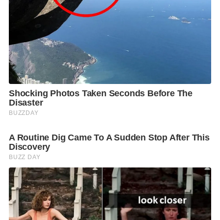
ประเทศ พ.ศ.2562-2563 ตามแผนเร่งรัดการกำจัดโรค
หัดของประเทศไทย โดยไม่เสียค่าใช่จ่ายใดๆ เพื่อรณรงค์
ให้วัคซีนเก็บตกในกลุ่มเด็กไทยและเด็กต่างชาติช่วงอายุ
ดังกล่าว ที่ได้รับวัคซีนไม่ครบตามเกณฑ์ทุกราย โดย
เป็นการให้วัคซีนป้องกันโรคหัด-คางทูม-หัดเยอรมัน
(MMR) แก่เด็กอายุ 1-7 ปี และให้วัคซีนป้องกันโรคหัด-
หัดเยอรมัน (MR) แก่เด็กอายุ 7-12 ปี จะเริ่มดำเนินการทั่ว
ประเทศ ในวันที่ 14 พฤศจิกายนนี้
อาการที่พบบ่อยของโรคหัด คือไข้ออกผื่น โดยมักมีไข้สูง
3-4 วัน แล้วเริ่มมีผื่นนูนแดงขึ้นจากหลังหูแล้วลามไปยัง
ใบหน้า กระจายไปตามลำตัว แขน ขา จากนั้นไข้จะลดลง
และผื่นค่อยๆ จางหายไป ส่วนภาวะแทรกซ้อนที่พบได้คือ
คออักเสบ หลอดลมอักเสบจนถึงปอดบวม หูชั้นกลาง
อักเสบ เยื่อบุตาอักเสบ ท้องเสีย และสมองอักเสบซึ่งเป็น
ภาวะที่รุนแรงที่สุด หากป่วยด้วยโรคหัดหรือสงสัยว่าเป็น