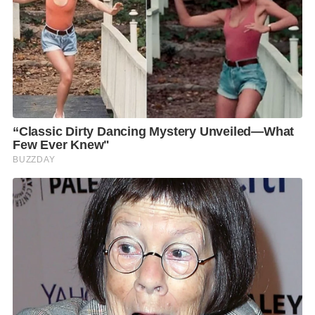
โรคหัดควรรีบพบแพทย์โดยเร็ว ทั้งนี้ โรคหัดสามารถ
ป้องกันได้ด้วยการฉีดวัคซีน ซึ่งตามแผนงานสร้างเสริม
ภูมิคุ้มกันโรคของกระทรวงสาธารณสุข จะฉีดวัคซีนรวม
ป้องกันโรคหัด คางทูม หัดเยอรมัน (MMR) จำนวน 2 เข็ม
เข็มแรกเมื่อเด็ก อายุ 9 เดือน และเข็มที่สองเมื่ออายุ 2 ปี
ครึ่ง หากพบว่าบุตรหลานยังรับวัคซีนไม่ครบตามเกณฑ์ ผู้
ปกครองสามารถพาไปรับวัคซีนได้ที่สถานบริการ
สาธารณสุขของรัฐทุกแห่ง สอบถามข้อมูลเพิ่มเติมได้ที่
สายด่วนกรมควบคุมโรค โทร.1422
F
L
T
C
S
Share
a
i
w
o
h
c
n
i
p
a
e
e
t
y
r
b
t
L
e