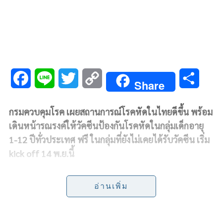
F
L
T
C
S
Share
a
i
w
o
h
กรมควบคุมโรค เผยสถานการณ์โรคหัดในไทยดีขึ้น พร้อม
c
n
i
p
a
เดินหน้ารณรงค์ให้วัคซีนป้องกันโรคหัดในกลุ่มเด็กอายุ
e
e
t
y
r
1-12 ปีทั่วประเทศ ฟรี ในกลุ่มที่ยังไม่เคยได้รับวัคซีน เริ่ม
kick off 14 พ.ย.นี้
b
t
L
e
ก
รมควบคุมโรค กระทรวงสาธารณสุข
เผยสถานการณ์โรค
o
e
i
อ่านเพิ่ม
หัดในไทยดีขึ้น สามารถควบคุมได้ โดยมอบหมายให้
o
r
n
หน่วยงานในสังกัดติดตามสถานการณ์โรคหัดทั้งใน
k
k
ประเทศและต่างประเทศอย่างใกล้ชิด และรัฐบาลได้