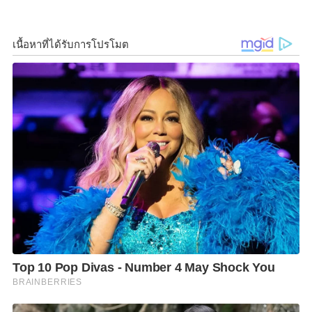
และกรรมการผู้จัดการใหญ่ ปตท. ในวัน
ที่
12
พฤษภาคม
2563
นั้น มาตรา
8
จัตวา ของพระราช
บัญญัติคุณสมบัติมาตรฐานสำหรับกรรมการและพนักงาน
รัฐวิสาหกิจ พ.ศ.
2518
กำหนดว่า “ในการจ้างและแต่งตั้ง
ผู้บริหารของรัฐวิสาหกิจ ให้คณะกรรมการของรัฐวิสาหกิจ
นั้น ตั้งคณะกรรมการสรรหาคณะหนึ่งมีจำนวนห้าคน ซึ่ง
ต้องมีคุณสมบัติและไม่มีลักษณะต้องห้ามตามมาตรา
8
ตรี
(
1
) (
3
) (
4
) (
5
) (
6
) (
11
) และ (
12
)
ให้คณะกรรมการสรรหา ทำหน้าที่สรรหาบุคคลที่มีความรู้
ความสามารถ และประสบการณ์เหมาะสมที่จะเป็นผู้
บริหารของรัฐวิสาหกิจ ซึ่งต้องมีคุณสมบัติและไม่มี
ลักษณะต้องห้ามตามมาตรา
8
ตรี (
1
) (
3
) (
4
) (
5
) (
6
) (
9
)
(
10
) (
11
) และ (
12
) ไม่เป็นกรรมการของรัฐวิสาหกิจแห่ง
นั้น เว้นแต่เป็นผู้บริหารซึ่งเป็นกรรมการโดยตำแหน่งและ
มีอายุไม่เกินห้าสิบแปดปีบริบูรณ์ในวันยื่นใบสมัคร”