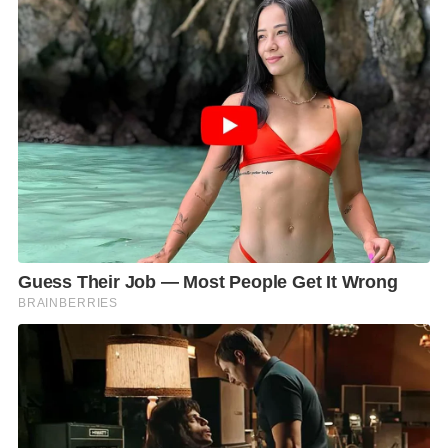
โดยที่ประชุมคณะกรรมการ ปตท.
ได้มีมติคัดเลือก
1.
คณะกรรมการสรรหา จำนวน
5
คน
2.
คณะอนุกรรมการพิจารณาผลตอบแทนจำนวน
4
คน
ประกอบด้วยคณะกรรมการ ปตท.
3
คน
และผู้แทนจาก
สำนักงานคณะกรรมการนโยบายรัฐวิสาหกิจ (สคร.)
จำนวน
1
คน
คาดว่าจะมีการเปิดรับสมัครผู้ที่จะมาดำรงตำแหน่ง
ประธานเจ้าหน้าที่บริหารและกรรมการผู้จัดการใหญ่
ปตท. คนต่อไป ในช่วงไตรมาสที่
4
ของปีนี้ตามขั้นตอน
ต่อไป
ทั้งนี้ เพื่อสานต่อภารกิจให้ ปตท. เป็นองค์กรแห่งความ
ภาคภูมิใจ เน้นความโปร่งใส สนับสนุนการขับเคลื่อน
เศรษฐกิจฐานราก เพื่อเติบโตอย่างยั่งยืนควบคู่กับสังคม