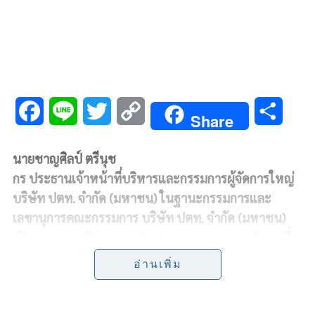
F
L
T
C
S
Share
a
i
w
o
h
นายชาญศิลป์ ตรีนุช
c
n
i
p
a
กร ประธานเจ้าหน้าที่บริหารและกรรมการผู้จัดการใหญ่
e
e
t
y
r
บริษัท ปตท. จำกัด (มหาชน) ในฐานะกรรมการและ
เลขานุการคณะกรรมการ บริษัท ปตท. จำกัด (มหาชน)
b
t
L
e
เปิดเผยภายหลังจากการประชุมคณะกรรมการ ปตท. เมื่อ
o
e
i
วันที่
17
ตุลาคม
2562
ถึงมติการแต่งตั้งคณะกรรมการ
อ่านเพิ่ม
สรรหาซีอีโอ ปตท. ว่า
ตามที่ นายชาญศิลป์ ตรีนุชกร จะ
o
r
n
ครบวาระการดำรงตำแหน่งประธานเจ้าหน้าที่บริหาร
k
k