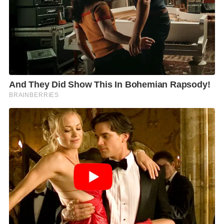
ไทยตลอดไป
F
L
T
C
S
Share
a
i
w
o
h
c
n
i
p
a
e
e
t
y
r
b
t
L
e
o
e
i
o
r
n
k
k