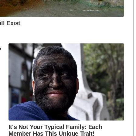
อกาสทางการเรียนรู้ให้มากขึ้น เพื่อพัฒนาให้จังหวัดภูเก็ต
ะขอให้กล้าปรับเปลี่ยนทั้งในเรื่องของแนวคิด และการ
าะในอนาคตอาจจะต้องยุบบางสาขา และคัดเลือกสาขาวิชา
ชีวศึกษา ให้มีศักยภาพในการสื่อสารภาษาอังกฤษได้ ซึ่ง
ียน
มร่วมมือจากภาคเอกชน ในการเข้ามามีส่วนร่วมและสร้าง
ษาอย่างเป็นรูปธรรมและมีความยั่งยืน
รศการของวิทยาลัยเทคนิคถลาง วิทยาลัยเทคนิคภูเก็ต
ก็ต วิทยาลัยเทคโนโลยีภูเก็ต อาทิ แผนกวิชาการจัดการ
ารจัดการโลจิสติกส์และซัพพลายเชน, หลักสูตรวิชาชีพ