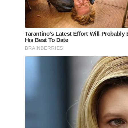
“วันวิชิต” ชี้ระบบเล
“นอกจากนี้ ยังทำให้เด็กมีทางเลือกมากขึ้น ดังนั้
ล็อบบี้ทุกกลุ่ม ส่วน
เมือง หรือมาเรียนในกรุงเทพฯ ซึ่งจะเป็นการลดค
ฐานเส้นเงิน ล็อกโ
ข้อสันนิษฐาน สร้า
Impact ทา
นายณัฏฐพล กล่าวด้วยว่า หากโรงเรียนดีมัธยม 4 ม
โรงเรียนระดับประถมที่อยู่รอบๆ ซึ่งจะต้องได้ร
มัธยม เพื่อเป็นการกระจายความเจริญทางด้านก
“จริงๆ แล้ว ถ้าหากว่ามองเห็นการเชื่อมต่อตรงนี
โรงเรียนระดับมัธยมในส่วนต่างๆ ก็จะทำให้การควบรว
จะถูกพัฒนาเป็นบ้านพักครู และบ้านพักข้าราชการไ
และสิ่งแวดล้อมที่ดีขึ้น การพัฒนาก็จะกระจายออ
ได้ ซึ่งวิธีที่จะยกระดับได้จริงๆ นั่นก็คือเรื่องกา
ขณะเดียวกัน นายณัฏฐพล ยังเน้นย้ำด้วยว่า กา