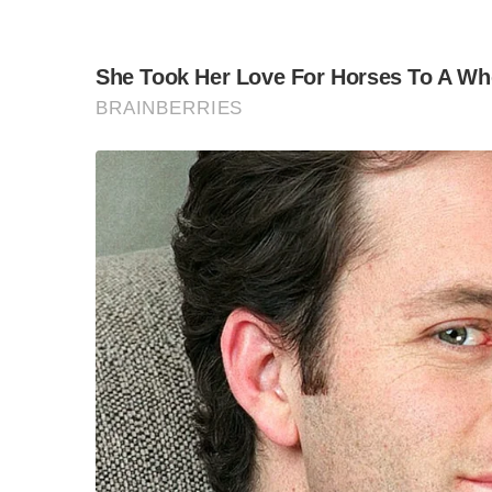
ในปัจจุบัน จังหวัดภูเก็ตมีสัดส่วนผู้เรียนอาชีวศึก
เนื่องมาจากความร่วมมือของภาคีเครือข่ายด้านกา
นอกจากนี้ นายณัฏฐพล ยังได้กล่าวถึงแผนการควบรวม
ซึ่งบุคคลที่รู้เรื่องพื้นที่มากที่สุด ก็คือผู้อำน
รวมโรงเรียนอย่างไร
“ผมอยู่กระทรวงศึกษามา 1 ปีแล้ว ผมมั่นใจแล้วว่า
โรงเรียนให้เกิดขึ้นเร็วที่สุดเท่าที่จะเร็วได้” นาย
ส่วนโรงเรียนที่เป็นโรงเรียนแม่เหล็ก นายณัฏฐพล ย้
ด้วยว่า การควบรวมโรงเรียนแล้วภาพจะเป็นอย่างไร ซ
พื้นที่ใด เพื่อให้บุคคลที่เกี่ยวข้อง ได้เห็นภาพก
สำหรับเรื่องโรงเรียนดี 4 มุมเมืองนั้น ขณะนี้กร