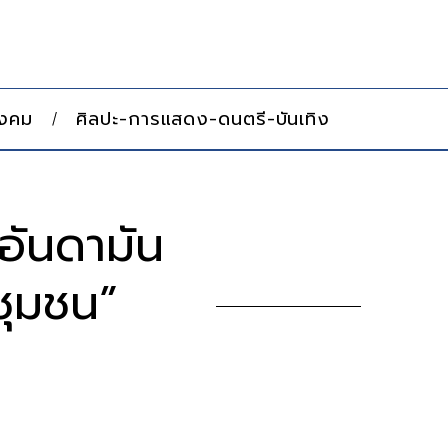
ังคม
ศิลปะ-การแสดง-ดนตรี-บันเทิง
งอันดามัน
ชุมชน”