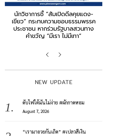
“ธนพร” ชี้หากพรรคประชาชนจับมือ
“วันวิชิต” 
“แดง-เขียว” เท่ากับทำลายตัวเอง
ล็อบบี้ทุกก
ผิดคำพูด ทลายศรัทธาฐานเสียง
ฐานเส้นเงิ
มองข่าวตั้งรัฐบาลใหม่เป็นเพียง
ข้อสันนิษ
กระแสปั่น
Imp
NEW UPDATE
ดับไฟใต้มันไม่ง่าย #ผักกาดหอม
August 7, 2026
“เรามาอวยกันเถิด” #เปลวสีเงิน