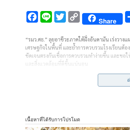
F
L
T
C
Share
a
i
w
o
“รมว.ศธ.” ลุยอาชีวะภาคใต้ฝั่งอันดามัน เร่งวาง
c
n
i
p
เศรษฐกิจในพื้นที่ และย้ำการควบรวมโรงเรียนต้องเกิด
e
e
t
y
ชัดเจนตรงกันเชื่อการควบรวมทำง่ายขึ้น และขอให้ม
b
t
L
และสิ่งแวดล้อมที่ดีขึ้นแน่นอน
o
e
i
เมื่อวันจันทร์ที่ 2 พฤศจิกายน 2563
นายณัฏฐพล ท
อ
o
r
n
ติดตามการดำเนินงานตามนโยบายรัฐบาล ในการประ
3/2563 กลุ่มจังหวัดภาคใต้ฝั่งอันดามัน (ภูเก็ต กระบ
k
k
โดยมี นายเจตน์ โศภิษฐ์พงศธร เลขานุการรัฐมนต
ผู้ว่าราชการจังหวัดภูเก็ต นายสุภัทร จำปาทอง ปล
คณะกรรมการการอาชีวศึกษา นายอัมพร พินะสา เล