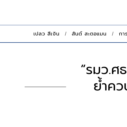
เปลว สีเงิน
สันต์ สะตอแมน
การ
“รมว.ศธ.
ย้ำคว