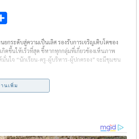
S
h
แผนยกระดับสู่ความเป็นเลิศ รองรับการเจริญเติบโตของ
a
ขึ้นให้เร็วที่สุด ชี้หากทุกกลุ่มที่เกี่ยวข้องเห็นภาพ
r
ั่นใจ “นักเรียน-ครู-ผู้บริหาร-ผู้ปกครอง” จะมีชุมชน
e
ีปสุวรรณ
รัฐมนตรีว่าการกระทรวงศึกษาธิการ ลงพื้นที่
่านเพิ่ม
ชุมคณะรัฐมนตรีอย่างเป็นทางการนอกสถานที่ ครั้งที่
ี่ ตรัง พังงา ระนอง สตูล)
รีว่าการกระทรวงศึกษาธิการ นายพิเชษฐ์ ปาณะพงศ์ รอง
ัดกระทรวงศึกษาธิการ นายสุเทพ แก่งสันเทียะ เลขาธิการ
ขาธิการคณะกรรมการการศึกษาขั้นพื้นฐาน ผู้บริหาร