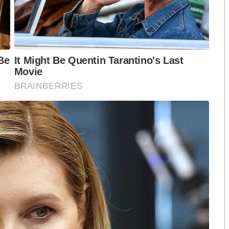
ือก สว. เปิดช่อง
นักวิชาการชี้ “ส้มเปิดดีลคุยแดง-
นหากโรงเรียนมีคุณภาพจริงๆ เด็กก็จะไม่ต้องไปเรียนกันใน
ปมฮั้วต้องมีหลัก
เขียว” กระทบความชอบธรรมพรรค
วามเหลื่อมล้ำลงไปได้ปริยาย” นายณัฏฐพล กล่าว
หวต กำหนดผล ชี้
ประชาชน หากร่วมรัฐบาลสวนทาง
งกระแส แต่ไร้
คำขวัญ “มีเรา ไม่มีเทา”
งกฎหมาย
ุมเมือง สามารถแสดงตัวตนได้ในทุกๆ จังหวัด และมี
ับการพัฒนาไปด้วย โดยจะเป็นจุดวงกลมรอบโรงเรียนระดับ
ารศึกษาออกไปโดยรอบ
้ พอโรงเรียนระดับประถม ได้เริ่มเห็นการพัฒนาของ
มโรงเรียนเกิดได้ง่ายขึ้น ซึ่งพื้นที่ที่ได้รับการควบรวม
ด้ ซึ่งจะทำให้มีคอมมูนิตี้ (community) หรือมีชุมชน
กไป ผมยังมองต่อถึงการยกระดับรายได้ของแต่ละจังหวัด
รศึกษา” นายณัฏฐพล กล่าว
รลดขนาดโรงเรียนขนาดใหญ่ไม่ได้มีการกำหนดแน่นอน