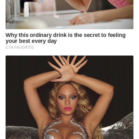
สถานที่ปฏิบัติงาน:
ประจำสำนักงานใหญ่ วิภาวดีรังสิต 16
แยก 27
อัตราเงินเดือน:
เริ่มต้น 12,000 ขึ้นไป
ลักษณะการทำงาน :
ทำงาน วันละ 9 ชั่วโมง รวม พัก 1 ชั่วโมง
ดูแลการจัดสินค้าตามบิลสั่ง
ขาย
ประสานงานภายในแผนก
ประสานงานกับฝ่ายต่างๆ ภายในบริษัท
งานอื่นๆ ที่ได้รับมอบหมาย
คุณสมบัติผู้สมัคร :
เพศชาย อายุ 20- 30 ปี (ผ่านการเกณฑ์ทหารเรียบร้อย
แล้ว)
วุฒิการศึกษาระดับ ม.6 ขึ้นไป