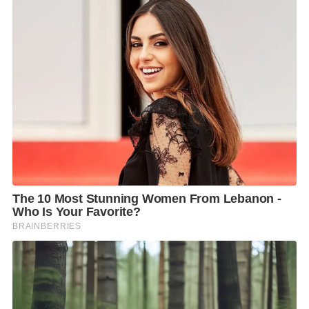
ติดต่อสอบถามเพิ่มเติมที่ 08-6789-2699 (คุณศิรฎา)
F
L
T
C
S
Share
a
i
w
o
h
c
n
i
p
a
e
e
t
y
r
b
t
L
e
o
e
i
o
r
n
k
k