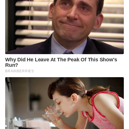
ทำงาน และเต็มใจช่วยเหลือเพื่อนร่
วมงาน
ขับรถได้ สามารถออกทำงานนอกพื้นที่ได
้ จะได้รับ
พิจารณาเป็นพิเศษ
ความสามารถในการใช้ภาษาอังก
ฤษ หรือ ภาษาอื่นๆ จะ
พิจารณาเป็นพิเศษ
สวัสดิการ:
ประกันสังคม
เครื่องดื่มประจำวัน
ชุดฟอร์มพนักงาน
การฝึกอบรมด้านกาแฟ
ปรับเงินเดือนประจำปี
งานเลี้ยงสังสรรค์ประจำปี
2. รับสมัครเจ้าหน้าที่ฝ่ายสโต
ร์ (Store Keeper)
ประจำ
สำนักงาน จำนวน 1 อัตรา