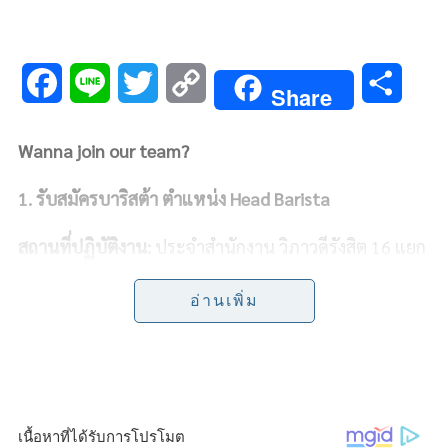
F
L
T
C
S
Share
a
i
w
o
h
Wanna join our team?
c
n
i
p
a
1. รับสมัครบาริสต้า ตำแหน่ง Head Barista
e
e
t
y
r
b
t
L
e
สถานที่ปฏิบัติงาน:
ประจำสำนักงาน วิภาวดีรังสิต 16 แยก
27
o
e
i
อ่านเพิ่ม
อัตราเงินเดือน:
ขึ้นกับความสามารถ เริ่มต้นที่ 2x,xxx-
o
r
n
30,000
k
k
ลักษณะการทำงาน:
ทำงาน วันละ 9 ชั่วโมง รวม พัก 1 ชั่วโมง