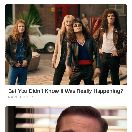
ชงและชิมกาแฟ, การประเมินรสชาติกาแฟ
ช่วยสอน Barista กับลูกค้าที่สนใจเปิดร้าน
ดูแลออเดอร์หน้าบาร์เป็นหลั
ก รวมไปถึงออเดอร์ทาง
delivery service
สื่อสารถามตอบกับลูกค้าเรื่
องกาแฟและการติดต่อซื้อขาย
เครื่อง เมล็ดและอื่นๆ ในไลน์, โทรศัพท์ และหน้าบาร์
โดยตรง
รักษาความสะอาดพื้นที่ บาร์ วัตถุดิบ สตอค
คุณสมบัติผู้สมัคร:
เพศชายหรือหญิง อายุ 25-35 ปี
มีประสบการณ์ชงกาแฟ อย่างน้อย 1 ปี
ใส่ใจการให้บริการหน้าบาร์,
มีความคิดสร้างสรรค์ เกี่ยว
กับกาแฟ และเครื่องดื่มต่างๆ
มีทักษะในการประสานงาน, การแก้ไขปัญหาเฉพาะหน้า
และมีมนุษยสัมพันธ์ดี มีสติ และตั้งใจ
มีความคล่องตัว, ตรงต่อเวลา, ละเอียดรอบคอบ ในการ