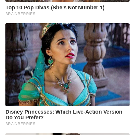
มีทักษะในการประสานงาน และมีมนุษยสัมพันธ์ดี มีสติ
และตั้งใจ
มีความคล่องตัว, ตรงต่อเวลา, ละเอียดรอบคอบ ในการ
ทำงาน
หากพร้อมเริ่มงานจะได้รับกา
รพิจารณาเป็นพิเศษ
ขับรถได้ มีใบขับขี่ จะได้รับพิจารณาเป็นพิเศษ
สวัสดิการ :
ประกันสังคม
เครื่องดื่มประจำวัน
ชุดฟอร์มพนักงาน
การฝึกอบรมด้านกาแฟ
ปรับเงินเดือนประจำปี
งานเลี้ยงสังสรรค์ประจำปี
กรุณาส่งรูปและCV หรือใบสมัครงานเพื่อนัดสัมภ
าษณ์มา
ที่
sirada@pnfcoffee.com
หรือ Inbox