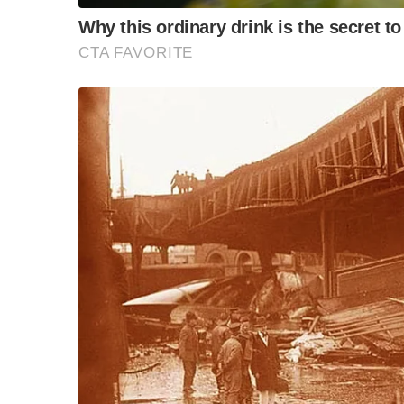
“วันวิชิต” ชี้ระบบเล
ล็อบบี้ทุกกลุ่ม ส่วน
ฐานเส้นเงิน ล็อกโ