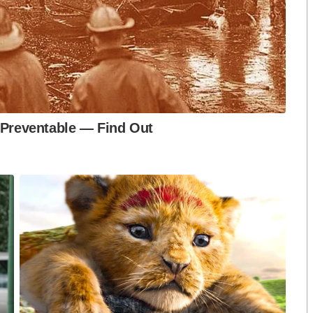
งกระแส แต่ไร้
คำขวัญ “มีเรา ไม่มีเทา”
งกฎหมาย