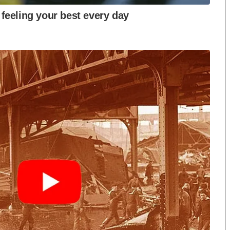
ือก สว. เปิดช่อง
นักวิชาการชี้ “ส้มเปิดดีลคุยแดง-
ปมฮั้วต้องมีหลัก
เขียว” กระทบความชอบธรรมพรรค
หวต กำหนดผล ชี้
ประชาชน หากร่วมรัฐบาลสวนทาง