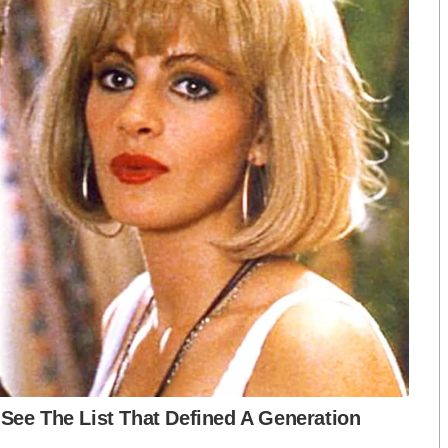
ภาค
ของประเทศ ให้ระมัดระวังอันตรายจากพาย
ุ “โพดุล”
ม – 1 กันยายน 2562
ะอาจเกิดน้ำท่วมฉับพลัน น้ำป่าไหลหลาก สิ่งปลูกสร้าง
กล้ชิด และปฏิบัติตามคำแนะนำของทาง
ราชการ
182 หรือขอรับความช่วยเหลือ สายด่วนนิรภัย 1784
เครดิตภาพกราฟฟิก จากเพจ ไทยคู่ฟ้า
S
h
a
r