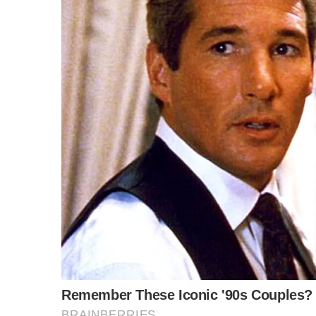
อนึ่ง กรมอุตุนิยมวิทยา แจ้งเตือนประชาชนทั่วทุก
ที่คาดว่าจะเคลื่อนเข้าไทยใ
นช่วงวันที่ 31 สิงหาค
หลายพื้นที่จะมีฝนตกหนักถึง
หนักมากในระยะนี้ แล
ได้รับความเสี
ยหาย จึงขอให้ติดตามข่าวสารอย่าง
ใ
สอบถามข้อมูลเพิ่มเติม สายด่วนพยากรณ์อากาศ 1
F
L
T
C
Share
a
i
w
o
c
n
i
p
e
e
t
y