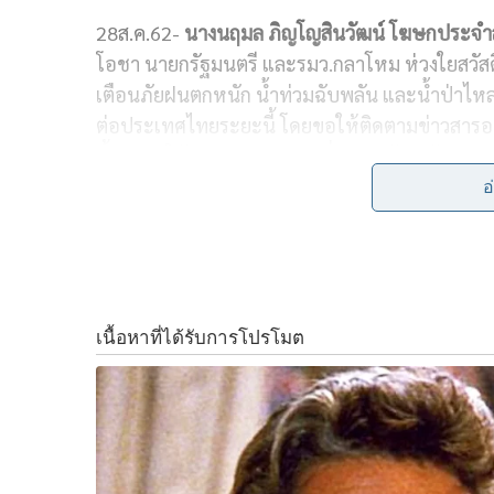
28ส.ค.62-
นางนฤมล ภิญโญสินวัฒน์ โฆษกประจำ
c
n
i
p
โอชา นายกรัฐมนตรี และรมว.กลาโหม ห่วงใยสวั
e
e
t
y
เตือนภัยฝนตกหนัก น้ำท่วมฉับพลัน และน้ำป่าไ
b
t
L
ต่อประเทศไทยระยะนี้ โดยขอให้ติดตามข่าวสารอ
ทั้งกำชับให้ทุกจังหวัดสำรวจสิ่งปลูกสร้าง เส้นทา
o
e
i
ความปลอดภัย
อ
o
r
n
นอกจากนี้ นายกรัฐมนตรีได้รับรายงานว่า ฝนที่ตกอย
k
k
สายหลัก แหล่งน้ำต่างๆ และอ่างเก็บน้ำขนาดใหญ่ เช่
เป็นต้น ช่วยบรรเทาปัญหาภัยแล้งและลดจำนวนพื้นท
อย่างไรก็ตาม นายกรัฐมนตรีกำชับให้หน่วยงานที่เกี
น้อย อาทิ เขื่อนทับเสลา เขื่อนลำพระเพลิง เขื่
กับสถานการณ์เพื่อป้องกันน้ำล้นในอ่างทุกขนาดด้