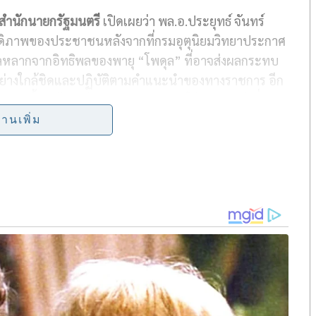
สำนักนายกรัฐมนตรี
เปิดเผยว่า พล.อ.ประยุทธ์ จันทร์
a
สดิภาพของประชาชนหลังจากที่กรมอุตุนิยมวิทยาประกาศ
r
หลหลากจากอิทธิพลของพายุ “โพดุล” ที่อาจส่งผลกระทบ
e
ย่างใกล้ชิดและปฏิบัติตามคำแนะนำของทางราชการ อีก
งระบายน้ำ พร้อมแจ้งข่าวแก่ประชาชนให้ทันท่วงทีเพื่อ
่านเพิ่ม
่างต่อเนื่องในหลายพื้นที่ ช่วยเพิ่มปริมาณน้ำในแม่น้ำ
น เขื่อนวชิราลงกรณ เขื่อนสิริกิติ์ เขื่อนศรีนครินทร์
ี่เสี่ยงขาดแคลนน้ำจาก 48 จังหวัด เหลือ 18 จังหวัด
่ยวข้องติดตามแก้ไขปัญหาพื้นที่บางจุดที่มีปริมาณน้ำ
อนกระเสียว และปรับแผนระบายน้ำกรณีฉุกเฉินให้สอดคล้อง
วย