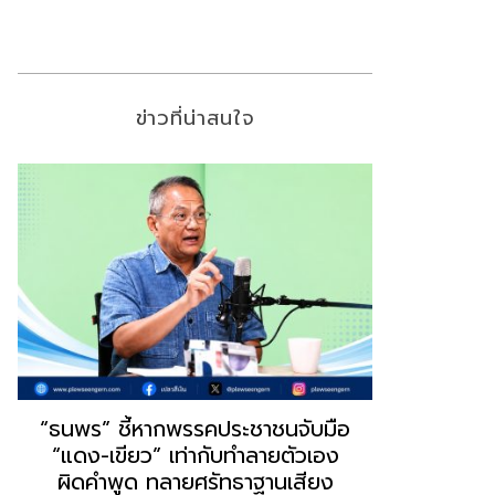
ข่าวที่น่าสนใจ
“ธนพร” ชี้หากพรรคประชาชนจับมือ
“วันวิชิต” 
“แดง-เขียว” เท่ากับทำลายตัวเอง
ล็อบบี้ทุกก
ผิดคำพูด ทลายศรัทธาฐานเสียง
ฐานเส้นเงิ