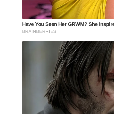
๑.สนับสนุน ThaiLLM และ Sovereign AI สำหรับข้อ
ข้อสันนิษฐาน สร้า
Impact ทา
หน่วยงานรัฐใช้ ChatGPT แล้วข้อมูลประชาชนลอยไป
๒.เร่งเอา AI ที่มีอยู่แล้วมาใช้จริงในอุตสาหกรรมท
รอสร้างเอง ใช้ได้วันนี้เลย ประเทศที่ “ใช้เก่ง” ได้
๓.อย่าเสียเวลาสร้าง Frontier Model ให้ทัดเทีย
ประเทศไทย ถ้าใครบอกว่าทำได้ คือขายฝัน เพ้อเจ
หนูฝากถึงทุกพรรค ทั้งรัฐบาลและฝ่ายค้าน
เรื่อง AI ไม่ใช่เรื่องที่จะเอามาโจมตีกันหรือต้
ระยะยาว ที่ต้องการความต่อเนื่อง
ยกตัวอย่างเช่น โครงการ TH-AI Passport ที่กำลังถก
“จำเป็นต้องให้ประชาชน ๕ ล้านคนใช้แพ็กเกจ Adva