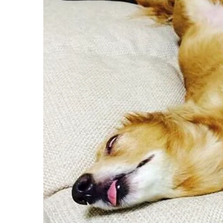
เหมือนยุคหนึ่งที่เราไม่ได้รู้สึกว่าโทรศัพท์มือถื
ความพิเศษของมันก็แค่โทรศัพท์เคลื่อนที่ได้เท่านั้
S
e
แต่วันนี้แทบทุกอย่างที่จำเป็นในชีวิตถูกอัดเข้าไปอ
a
r
c
เช่นกันครับวันนี้คนส่วนมากยังมอง AI เป็นเรื่องไกลต
h
f
AI สำคัญไฉน
o
r
:
เพจ “จักรวาลด้อมส้ม” ร้อยเรียงให้เห็นภาพความ
—————
#ทุกคนคะ ทั้งรัฐบาล-ฝ่ายค้าน ช่วยฟังเสียงปร