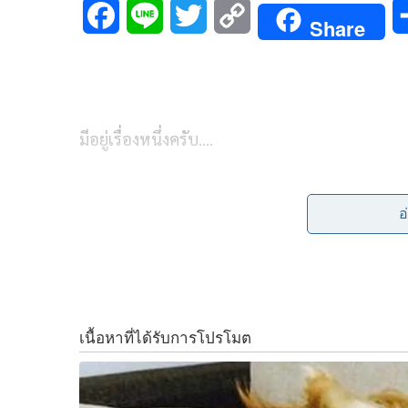
F
L
T
C
Share
a
i
w
o
c
n
i
p
e
e
t
y
มีอยู่เรื่องหนึ่งครับ….
b
t
L
เหมือนไกลตัวแต่ตอนนี้มาอยู่ที่ปลายจมูกทุกคนแล
o
e
i
อ
o
r
n
เรื่อง AI (Artificial Intelligence) ครับ
k
k
ภาษาไทยเรียกว่า ปัญญาประดิษฐ์
AI กำลังคืบคลานเข้ามาอยู่ในชีวิตประจำวันของผู้
หรือหลังเขา อีกหน่อยจะไม่พ้นอิทธิพลของ AI