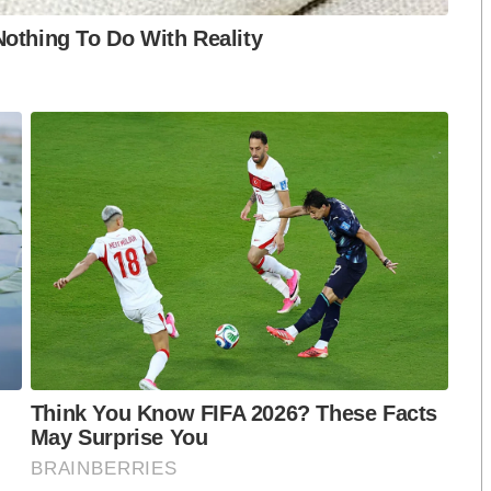
enerative AI ในชีวิตประจำวันแล้ว สูงกว่าคนอเมริกัน
ัวเองแล้ว ร่วมกับจีน ญี่ปุ่น และเกาหลีใต้ นั่นก็คือ
อมูลไม่รั่วไหลไปต่างชาติ
ึง ๘๐,๐๐๐ คน มีแค่ ๒๑% ขององค์กรที่พร้อมใช้ AI จริงๆ
ฐ ตามหลังสิงคโปร์และมาเลเซียค่อนข้างมาก