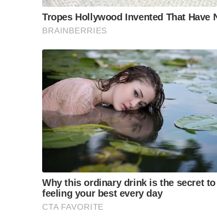
ขบวน AI
ก่อนอื่นเราต้องรู้ ประเทศไทยอยู่ตรงไหนของ AI
คนไทยเปิดรับ AI มากกว่าที่หลายคนคิด ๖๒% ใช้ G
เสียอีก
ไทยเป็น ๑ ใน ๔ ประเทศในเอเชียที่มี LLM ภาษาของต
ThaiLLM ที่ NSTDA พัฒนา ประมวลผลในประเทศ ข้
แต่ที่ต้องรู้อีกเรื่องคือ ไทยขาดบุคลากรด้าน AI ถ
ในอาเซียน เราอยู่อันดับ ๗ ด้านความพร้อมภาครั
แล้วประเทศอื่นเขาอยู่ขบวนไหน?