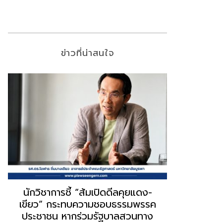
ข่าวที่น่าสนใจ
“ธนพร” ชี้หากพรรคประชาชนจับมือ
“วันวิชิต” 
“แดง-เขียว” เท่ากับทำลายตัวเอง
ล็อบบี้ทุกก
ผิดคำพูด ทลายศรัทธาฐานเสียง
ฐานเส้นเงิ