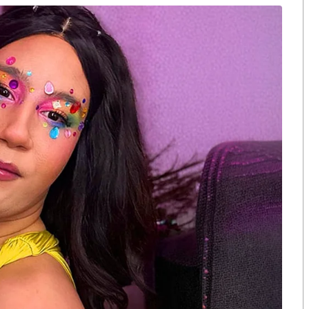
 แบบชัดเจนค่ะ
ลก แข่งกับ OpenAI และ Google โดยตรง เกมนี้เล่นได้
ent และมี Super compute
นประเทศได้จริง ต่อยอดจาก AI ที่โลกสร้างให้แล้ว สร้าง
เลเซีย และสิงคโปร์เล่นอยู่ และได้ผลจริง
แต่กลายเป็น AI Hub อันดับ ๑ ของอาเซียน เพราะเลือก
ริษัทโลกมาลงทุน
ือก สว. เปิดช่อง
นักวิชาการชี้ “ส้มเปิดดีลคุยแดง-
ปมฮั้วต้องมีหลัก
เขียว” กระทบความชอบธรรมพรรค
หวต กำหนดผล ชี้
ประชาชน หากร่วมรัฐบาลสวนทาง