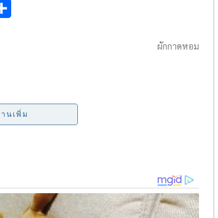
S
h
ผักกาดหอม
a
r
e
้ว โดยที่หลายคนมองไม่เห็นด้วยซ้ำ
่านเพิ่ม
คน ไม่ว่ารวยหรือจน เด็กหรือแก่ หญิงหรือชาย ในเมือง