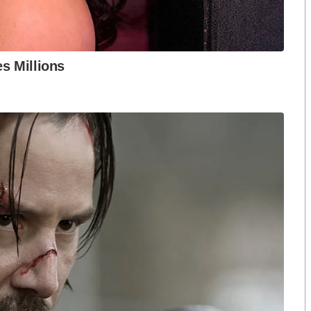
มูลภาครัฐและข้อมูลที่ต้องอยู่ในประเทศ เพราะถ้า
งกระแส แต่ไร้
คำขวัญ “มีเรา ไม่มีเทา”
งกฎหมาย
อยู่บนเซิร์ฟเวอร์ต่างชาติ นั่นคือความเสี่ยง
ี่ไทยแข็ง เกษตร ท่องเที่ยว สาธารณสุข การศึกษา ไม่ต้อง
เปรียบไม่แพ้ประเทศที่ “สร้างเก่ง”
มสหรัฐฯ หรือจีน ในเวลา ๔ ปีด้วยงบประมาณระดับ
้อ
องหาคนแพ้ คนชนะ มันเป็นเรื่องของโครงสร้างประเทศใน
เถียงกันอยู่ ต้องปรับปรุงเงื่อนไขให้ชัดเจนมากขึ้น
nce หรือ Pro จริงๆ หรือไม่” “จำนวน Token ที่ใช้ได้”