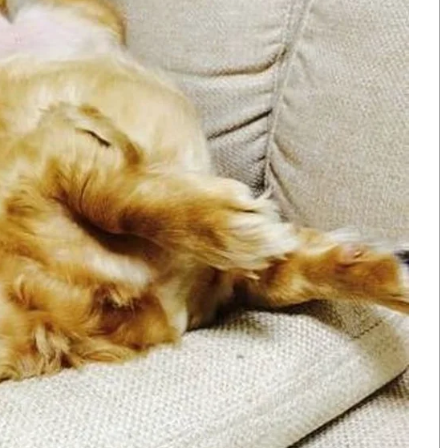
อจะเข้ามามีบทบาทในการดำเนินชีวิต
น
ยู่ในโทรศัพท์มือถือ
ัว ก็แน่สิครับเพราะนี่แค่ยุคเริ่มต้น
จำเป็นไว้ชัดเจนครับ
ะชาชน หยุดเล่นเกมการเมือง หาทางออกให้ไทยจะไม่ตก