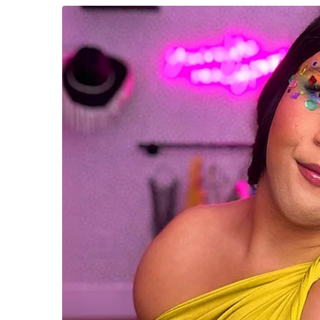
นักวิชาการ AI แบ่งยุทธศาสตร์ประเทศออกเป็น ๒
แบบแรก “Leading Strategy” ทุ่มสร้าง AI ระดับโ
เฉพาะสหรัฐฯ จีน และไม่กี่ประเทศที่มีทุน มี tal
แบบที่สอง “Adaptive Strategy” ใช้ AI แก้ปัญหาใ
จุดแข็งเฉพาะของตัวเอง เกมนี้แหละที่ เวียดนาม มา
สิงคโปร์ไม่เคยพยายามสร้าง LLM แข่งกับอเมริกา 
เล่นเรื่อง workforce, data governance และดึงบ
กลับมาที่ประเทศไทย เราควรทำอะไร
“วันวิชิต” ชี้ระบบเล
หนูเสนอให้ทำ ๓ อย่างนี้ค่ะ
ล็อบบี้ทุกกลุ่ม ส่วน
ฐานเส้นเงิน ล็อกโ