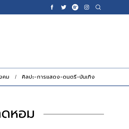
ังคม
ศิลปะ-การแสดง-ดนตรี-บันเทิง
กาดหอม