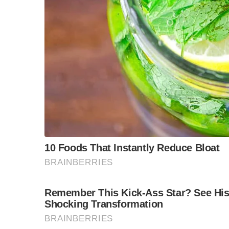
“วันวิชิต” ชี้ระบบเล
ล็อบบี้ทุกกลุ่ม ส่วน
ฐานเส้นเงิน ล็อกโ
ข้อสันนิษฐาน สร้า
Impact ทา