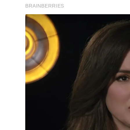
เจลแอลกอฮอล์สำหรับล้างมือ ส่วนผู้ปกครอง คว
ควรให้หยุดเรียนและพักรักษาจนกว่าจะหาย ถ้าหาก
ต้องรีบนำเด็กไปรับการรักษาที่โรงพยาบาลทันที 
F
L
T
C
Share
a
i
w
o
c
n
i
p
e
e
t
y
b
t
L
o
e
i
o
r
n
k
k