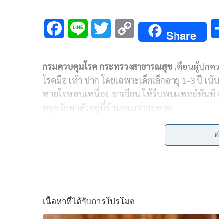
F
L
T
C
Share
a
i
w
o
กรมควบคุมโรค กระทรวงสาธารณสุข
เตือนผู้ปกค
c
n
i
p
โรคมือ เท้า ปาก โดยเฉพาะเด็กเล็กอายุ 1-3 ปี เน้นส
e
e
t
y
หายใจหอบเหนื่อย อาเจียน ให้รีบพบแพทย์ทันที 
b
t
L
หยุดรักษาตัวอยู่ที่บ้านจนกว่าจะหาย
o
e
i
15 สิงหาคม 2562-
นายแพทย์สุวรรณชัย วัฒนายิ่ง
อ
o
r
n
วีรกูล รองนายกรัฐมนตรีและรัฐมนตรีว่าการกระ
กระทรวงสาธารณสุข มีความห่วงใยและให้ความส
k
k
วัยเด็ก ที่พ่อแม่ผู้ปกครองต้องดูแลเป็นพิเศษ จ
ป่วยเป็นกลุ่มก้อนในเด็ก ซึ่งในช่วงนี้เป็นฤดูฝน อา
ต่างๆ โดยเฉพาะโรคมือ เท้า ปาก ที่มักพบบ่อยในช่