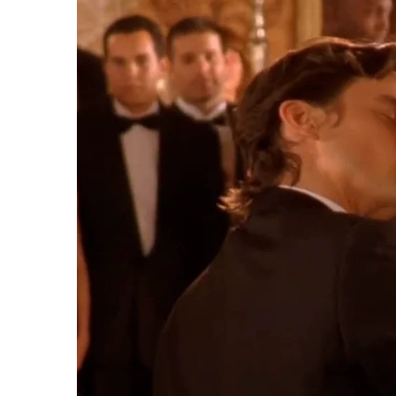
สำหรับสถานกา
สิงหาคม 2562 พบผู้ป่วย 37,921 ราย ไม่มีผู้เสียชีวิ
ร้อยละ 25.48 รองลงมาอายุ 1 – 2 ปี คิดเป็นร้อยละ
จังหวัดที่มีอัตราป่วยต่อแสนประชากรสูงสุด 5 อั
เพชรบุรี ตามลำดับ
โรคมือ เท้า ปาก เป็นโรคที่พบมากในเด็กเล็กอายุต่ำ
รับเชื้อไวรัสเข้าทางปากโดยตรง โดยเชื้อไวรัสจะติ
ตุ่มพองหรืออุจจาระของผู้ป่วย หรือติดต่อจากการไ
เช่น มีไข้ต่ำๆ อ่อนเพลีย ต่อมา 1 – 2 วัน มีอาการเ
ในปาก ที่เพดานอ่อน กระพุ้งแก้ม ลิ้น ต่อมาจะแตก
ซึมลง เดินเซ ชักเกร็ง หายใจหอบเหนื่อย อาเจีย
เท้า ปาก ชนิดรุนแรงอาจถึงขั้น เสียชีวิตได้
นายแพทย์สุวรรณชัย
กล่าวต่อไปว่า กรมควบคุมโรค