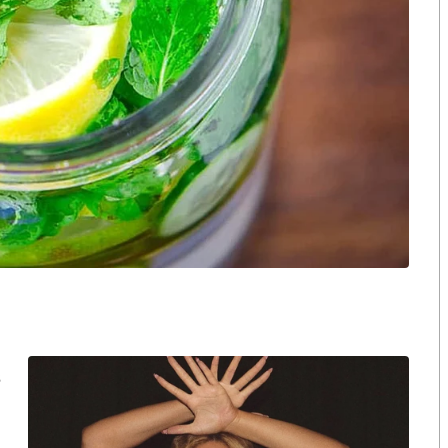
ือก สว. เปิดช่อง
นักวิชาการชี้ “ส้มเปิดดีลคุยแดง-
ปมฮั้วต้องมีหลัก
เขียว” กระทบความชอบธรรมพรรค
หวต กำหนดผล ชี้
ประชาชน หากร่วมรัฐบาลสวนทาง
งกระแส แต่ไร้
คำขวัญ “มีเรา ไม่มีเทา”
งกฎหมาย