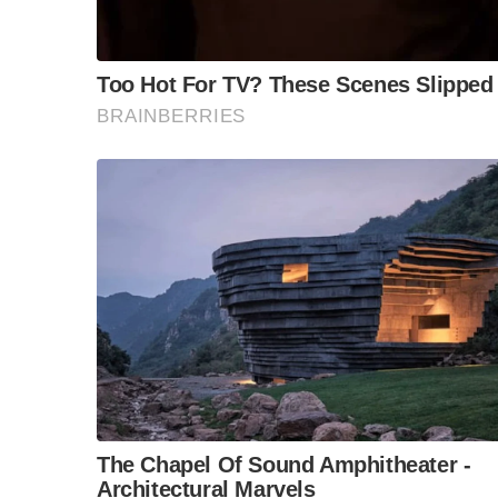
1.การลดการสัมผัสเชื้อ โดยเชื้อโรคมือ เท้า ปากจ
ป่วย หรือเมื่อผู้ป่วยไปจับของเล่น ของใช้จะทำให้เ
การรับเชื้อได้
S
e
a
2.หมั่นทำความสะอาดของใช้และของเล่นของเด็กเป็น
r
c
3.หมั่นให้เด็กล้างมือบ่อยๆ ด้วยน้ำและสบู่ หรื
h
ห้องน้ำ เพื่อลดเชื้อสะสมบนมือและลดการแพร่สู่ผู้อ
f
o
r
และ 4.หากพบผู้ป่วย ควรให้หยุดเรียนและรักษาจ
:
ปกติ และไม่ควรคลุกคลีกับคนอื่นๆในครอบครัวหร
สำหรับศูนย์พัฒนาเด็กเล็กและโรงเรียน ควรมีการคัด
นักเรียนที่มีอาการแสดงของโรค คือมีไข้ ผื่น ตุ่ม
เด็กป่วยให้แยกออกมา แจ้งผู้ปกครองให้มารับกลั