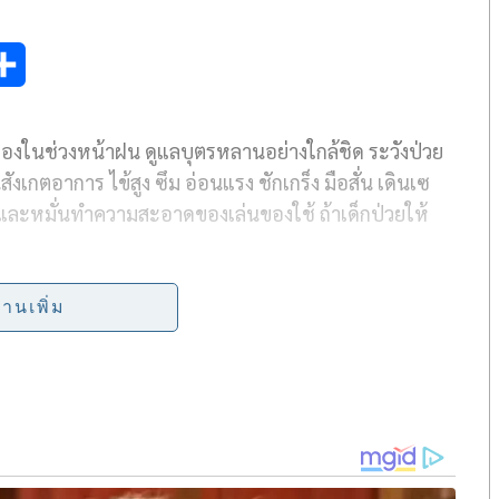
S
h
รองในช่วงหน้าฝน ดูแลบุตรหลานอย่างใกล้ชิด ระวังป่วย
a
ังเกตอาการ ไข้สูง ซึม อ่อนแรง ชักเกร็ง มือสั่น เดินเซ
r
และหมั่นทำความสะอาดของเล่นของใช้ ถ้าเด็กป่วยให้
e
เจริญชัย อธิบดีกรมควบคุมโรค
กล่าวว่า นายอนุทิน ชาญ
่านเพิ่ม
ทรวงสาธารณสุข และนายแพทย์สุขุม กาญจนพิมาย ปลัด
ำคัญกับสุขภาพของประชาชนในทุกช่วงวัย โดยเฉพาะใน
ึงมอบหมายให้กรมควบคุมโรค เฝ้าระวังสถานการณ์การเจ็บ
กาศที่เย็นและชื้น เอื้อต่อการเจริญเติบโตของเชื้อโรค
วงนี้