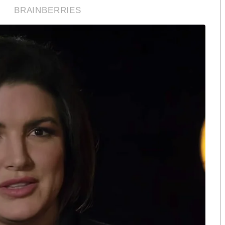
รหมั่นสังเกตอาการของบุตรหลาน หากพบมีอาการข้างต้น
เด็กมีอาการแทรกซ้อน เช่น ไข้สูง ซึม อาเจียน หอบ
สอบถามเพิ่มเติมได้ที่สายด่วนกรมควบคุมโรค โทร. 1422
S
h
a
r
e