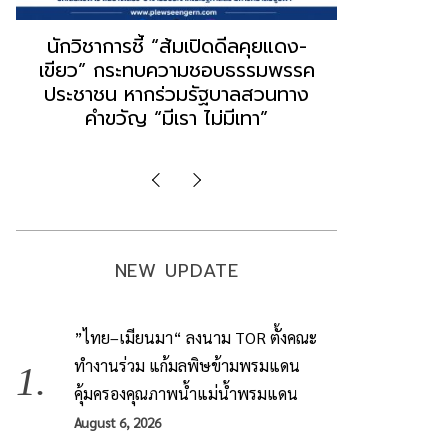
“ธนพร” ชี้หากพรรคประชาชนจับมือ
“วันวิชิต” 
“แดง-เขียว” เท่ากับทำลายตัวเอง
ล็อบบี้ทุกก
ผิดคำพูด ทลายศรัทธาฐานเสียง
ฐานเส้นเงิ
มองข่าวตั้งรัฐบาลใหม่เป็นเพียง
ข้อสันนิษ
กระแสปั่น
Imp
NEW UPDATE
”ไทย–เมียนมา“ ลงนาม TOR ตั้งคณะ
ทำงานร่วม แก้มลพิษข้ามพรมแดน
คุ้มครองคุณภาพน้ำแม่น้ำพรมแดน
August 6, 2026