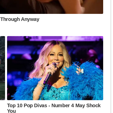
ะอยู่ในน้ำมูก น้ำลาย น้ำจากแผลตุ่มพองหรืออุจจาระของผู้
ชื้อกระจายสู่ผู้อื่นได้ หากลดการสัมผัส จะสามารถป้องกัน
ประจำ เพื่อลดเชื้อโรคที่อยู่ในสิ่งแวดล้อม
อเจลแอลกอฮอล์ ทั้งก่อนและหลัง รับประทานอาหารหรือเข้า
ื่น
นกว่าจะหาย ควรแยกของใช้ส่วนตัวเด็กป่วยออกจากเด็ก
ือชุมชน เพื่อชะลอการแพร่กระจายของเชื้อโรค
กรองเด็กนักเรียนทุกเช้าก่อนเข้าห้องเรียน เพื่อตรวจดู
น้ำใส หรือเม็ดแดงๆ ในปาก ฝ่ามือ ฝ่าเท้า หรือก้น หากพบ
บและพักรักษาจนกว่าจะหายเป็นปกติ จัดจุดล้างมือหรือ