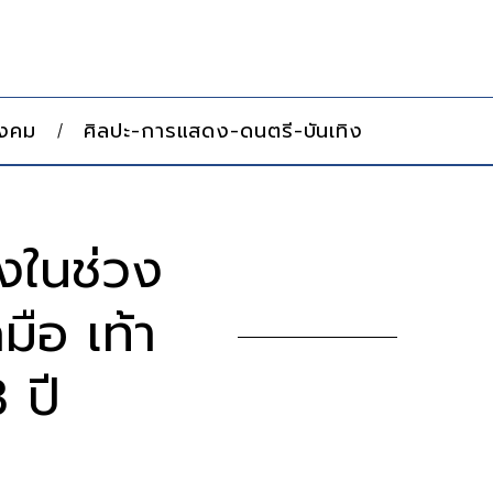
ังคม
ศิลปะ-การแสดง-ดนตรี-บันเทิง
งในช่วง
ือ เท้า
 ปี