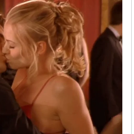
รณ์โรคมือ เท้า ปาก ตั้งแต่วันที่ 1 มกราคม – 13
ต ช่วงอายุที่พบมากที่สุด ได้แก่ อายุน้อยกว่า 1 ปี คิดเป็น
 24.30 และอายุ 2 – 3 ปี คิดเป็นร้อยละ 18.37 ส่วน
นดับแรก เชียงใหม่ ระยอง น่าน กรุงเทพมหานคร และ
กว่า 5 ปี
ซึ่งมีภูมิคุ้มกันต่ำ และสามารถติดต่อจากการได้
ดมากับมือหรือของเล่นที่เปื้อนน้ำมูก น้ำลาย น้ำจากแผล
อ จาม รดกัน หากผู้ป่วยได้รับเชื้อจะมีอาการเล็กน้อย
จ็บปาก ร่วมกับมีตุ่มพองเล็กๆ บริเวณฝ่ามือ ฝ่าเท้าตุ่มแผล
ออกเป็นแผลหลุมตื้นๆ หากอาการไม่ดีขึ้นหรือมีไข้ขึ้นสูง
นมาก ต้องรีบไปพบแพทย์ทันทีเพราะอาจติดเชื้อโรคมือ
 ขอแนะนำ 4 วิธีในการป้องกันโรคมือ เท้า ปาก ดังนี้