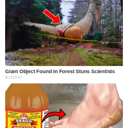
จัดให้ ซึ่งข้อมูลที่ขาดหายไป อยู่ในระหว่างการประสาน
งานของทั้งสองประเทศ
โฆษก ศบค. กล่าวถึงกรณีผู้ที่เข้าพักใน State Quarantine
ที่มีโรคประจำตัวเป็นโรคหัวใจ ตรวจร่างกายไม่พบเชื้อโค
วิด แล้วเสียชีวิตขณะที่พักอยู่ใน State Quarantine ซึ่ง
กรณีดังกล่าวเป็นรายแรกจาก 40,000 กว่ารายที่เข้ามายัง
State Quarantine และ Local Quarantine ขอแสดง
ความเสียใจกับครอบครัวของผู้สูญเสีย โดยผู้ที่เข้ามายัง
สถานกักกันโรคที่รัฐจัดให้ มียอดสะสมประมาณ 40,000
กว่าราย
ทั้งนี้ นายกรัฐมนตรีได้แสดงความห่วงใยและมอบหมาย
ให้ ศบค. ชุดเล็กดำเนินการตามมาตรการคุมเข้ม เมื่อซัก
ประวัติแล้วพบมีอาการป่วยที่จำเป็นจะต้องเข้าโรง
พยาบาล จะไม่ให้เข้าไปยังสถานกักกันในโรงแรมที่เป็น
State Quarantine โดยจะต้องเข้า Hospital Quarantine