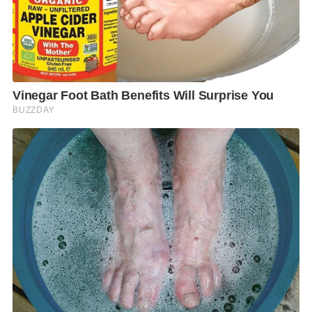
เท่านั้น เป็นมาตรการใหม่ที่ทีมปฏิบัติการการดูแลผู้ที่กลับ
จากต่างประเทศต้องดำเนินการต่อไป
โฆษก ศบค. ยังชี้แจงกรณีชายไทยขอความช่วยเหลือจาก
กู้ภัย เนื่องจากสงสัยว่าตนเองมีอาการคล้ายผู้ป่วยติดเชื้อ
ไวรัสโควิด-19 ณ สถานีรถไฟหาดใหญ่ จ.สงขลา พบว่า
เป็นผู้ป่วยที่มีอาการทางจิตรวมถึงมีประวัติการใช้สารเสพ
ติด อย่างไรก็ตาม เจ้าหน้าที่สาธารณสุขได้ทำการตรวจหา
เชื้อไวรัสโควิด-19 และอยู่ภายใต้การดูแลของโรง
พยาบาลหาดใหญ่ระหว่างรอผลการตรวจ
พร้อมกันนี้ โฆษก ศบค. กล่าวถึงประเทศไทยไม่พบผู้ป่วย
ติดเชื้อไวรัสโควิด-19 เป็นระยะเวลา 28 วันติดต่อกัน โดย
ย้ำว่ายังไม่สามารถผ่อนคลายทุกมาตรการตามปกติได้
อย่างไรก็ตาม คณะกรรมการเฉพาะกิจพิจารณาการผ่อน
คลายการบังคับใช้มาตรการ ได้มีการหารือถึงการแบ่งกลุ่ม
การเดินทางเข้าสู่ประเทศไทยออกเป็น 2 กลุ่ม ได้แก่