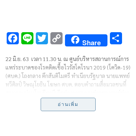
F
L
T
C
S
Share
a
i
w
o
h
22 มิ.ย. 63 เวลา 11.30 น. ณ ศูนย์บริหารสถานการณ์การ
c
n
i
p
a
แพร่ระบาดของโรคติดเชื้อไวรัสโคโรนา 2019 (โควิด-19)
e
e
t
y
r
(ศบค.) โถงกลาง ตึกสันติไมตรี ทำเนียบรัฐบาล นายแพทย์
ทวีศิลป์ วิษณุโยธิน โฆษก ศบค. ตอบคำถามสื่อมวลชนที่
b
t
L
e
สอบถามผ่านโซเชียลมีเดียช่วงการแถลงข่าวของศูนย์ข่าว
o
e
i
โควิด-19 และสรุปสาระสำคัญ ดังนี้
อ่านเพิ่ม
o
r
n
โฆษก ศบค.
ชี้แจงกรณีที่แรงงานเมียนมาติดเชื้อโควิด
k
k
หลังจากกลับจากไทย ซึ่งได้รับรายงานจากประเทศเพื่อน
บ้านผ่านมายังสื่อต่างประเทศทราบว่า มีจำนวน 23 ราย ที่