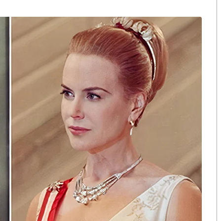
งกระแส แต่ไร้
คำขวัญ “มีเรา ไม่มีเทา”
งกฎหมาย
ยงวิจารณ์จากประชาชน
ึงพรรคส้ม แทบจะหมดคำพูดเหมือนกัน
พรรคด้วยข้อความอันเป็นเท็จ….
่วนเกี่ยวพันกับการก่อเหตุความรุนแรง นั้นเป็นการเผย
ยแพร่ มีเจตนาที่จะเผยแพร่ทั้งๆ ที่รู้อยู่แล้วว่าข้อมูลดัง
ารณ์โดยสุจริต หรือมีความประมาทเลินเล่ออย่างร้ายแรงต่อ
ท็จจริงได้ แต่ก็ไม่กระทำ หลักฐานอ้างอิงที่นำมาเชื่อมโยง