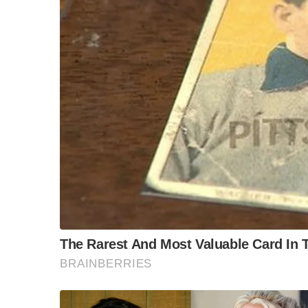
หมดกันครับ ไหนบอกเป็นฝ่ายประชาธิปไตย เคาร
โดยเฉพาะเสรีภาพในการแสดงออกของประชาช
S
e
ใช่ครับประชาชนทุกสีเสื้อรักชาติเท่ากัน แต่นักกา
a
เสียหายเสียเปรียบ ก็นักการเมืองทั้งนั้น
r
c
สมัยรัฐบาล “สมัคร สุนทรเวช” ไปเซ็นลงนามในแ
h
f
ไม่
o
r
เอกสารฉบับนี้ เป็นเอกสารสำคัญที่ทำให้กัมพูช
:
เพียงฝ่ายเดียวได้เป็นผลสำเร็จ ใช่หรือไม่
“นพดล ปัทมะ” น่าจะรู้ดี
ไทยจะเสียเกาะกูดหรือไม่ ไม่ได้อยู่ที่ประชาชน แต่อ