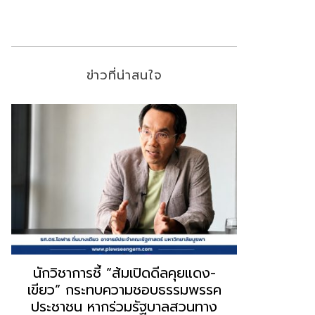
ข่าวที่น่าสนใจ
“ธนพร” ชี้หากพรรคประชาชนจับมือ
“วันวิชิต” 
“แดง-เขียว” เท่ากับทำลายตัวเอง
ล็อบบี้ทุกก
ผิดคำพูด ทลายศรัทธาฐานเสียง
ฐานเส้นเงิ