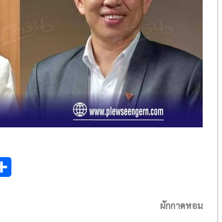
S
h
ผักกาดหอม
a