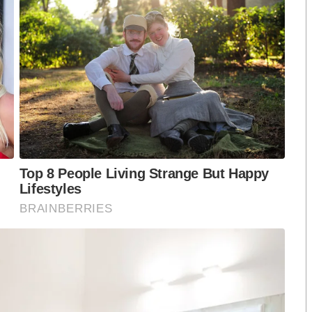
้กัมพูชาหรือไม่
ดยสุจริตใจ
กรัฐบาลระบอบทักษิณ
รัปชันอย่างมโหฬาร จนต้องหนีคดีไปต่างประเทศ
นึกผิด
กแม้แต่วันเดียว