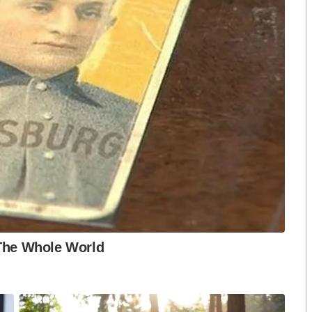
พในสิทธิเสรีภาพ
น
รเมืองรักชาติเท่ากันหรือเปล่าไม่ทราบ เพราะที่ทำให้ชาติ
ถลงการณ์ร่วม (Joint Communique) พ.ศ. ๒๕๕๑ ใช่หรือ
าสามารถขึ้นทะเบียนปราสาทพระวิหารเป็นมรดกโลกแต่
ยู่ที่เหลี่ยมของรัฐบาลไทยว่าสู้เหลี่ยมรัฐบาลกัมพูชาได้