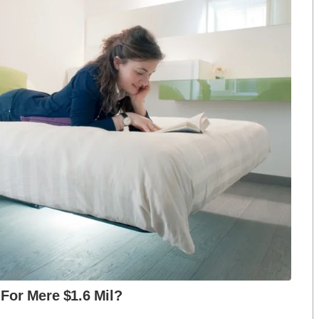
นล้านบาท
ฮุน เซน” ไปพูดคุยอะไรกันแล้วทำให้ไทยเสียเปรียบหรือเปล่า
การยืนยันตาม MOU 44 ที่มีภาระผูกพันในอนาคต
ือก สว. เปิดช่อง
นักวิชาการชี้ “ส้มเปิดดีลคุยแดง-
ปมฮั้วต้องมีหลัก
เขียว” กระทบความชอบธรรมพรรค
หวต กำหนดผล ชี้
ประชาชน หากร่วมรัฐบาลสวนทาง