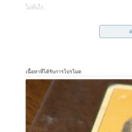
e
e
t
y
ไม่ทันไร…
b
t
L
จะใช้กฎหมายปิดปากซะแล้ว
o
e
i
อ
o
r
n
เสียงขู่มาจากพรรคเพื่อไทย “นพดล ปัทมะ” อดีต
MOU 44 ให้พรรคเพื่อไทยเสียหาย โดนแน่!
k
k
“…คนไทยไม่ว่าเสื้อสีใดรักชาติเท่ากัน อย่านำประ
เสถียรภาพรัฐบาล
ถ้ารักชาติจริงต้องเอาความจริงและข้อกฎหมายมา
หากยังมีการปั่นกระแสโจมตี ระบุชัดเจนว่า พรรคเ
ดำเนินการตามกระบวนการกฎหมายต่อไป…”