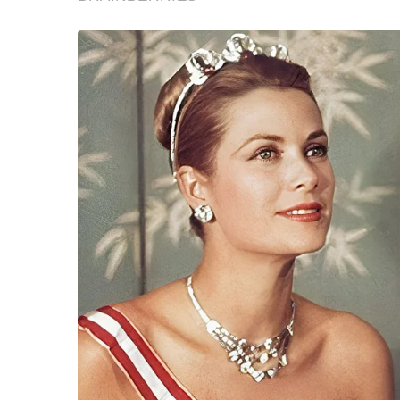
ข้อสันนิษฐาน สร้า
Impact ทา
เอะอะจะฟ้องประชาชน แต่ปากบอกว่ายอมรับเสี
กรณีพรรคส้ม ล้ำหน้าพรรคเพื่อไทย ไปพอควร
คือ…ผ่านขั้นตอนขู่มาแล้ว ณ วันนี้ฟ้องแน่ๆ
อ่านคำอธิบายจาก “วิโรจน์ ลักขณาอดิศร” ตัวต
ร่ายยาว ๓ เหตุผล ฟ้องหมิ่นประมาทผู้ที่กล่าวหา
๑.การกล่าวหาในลักษณะที่สื่อว่าพรรคประชาชน มีส
แพร่ข้อมูลอันเป็นเท็จ และมีความเป็นไปได้ว่าผู้ที่เผ
กล่าวเป็นเท็จ รู้อยู่แก่ใจว่าไม่ใช่การวิพากษ์วิจ
ความจริง ทั้งๆ ที่อยู่ในวิสัยที่สามารถตรวจสอบข้อเ