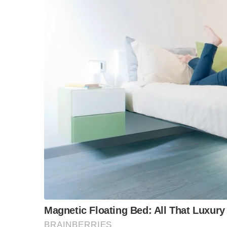
รัฐบาลยิ่งลักษณ์ทุจริตจำนำข้าว
ยิ่งลักษณ์หนีไปอีกราย
ทิ้งภาระหนี้ให้ประชาชนต้องรับผิดชอบหลายแส
มันมีที่มาที่ไป
ครั้งนี้เขากลัวว่า “ทักษิณ” ที่สนิทชิดเชื้อกับ “
จะส่งผลให้ต้องเสียเกาะกูดหรือเปล่า โดยเฉพาะ
จบพรรคเพื่อไทย มาถึง พรรคส้ม
“วันวิชิต” ชี้ระบบเล
ล็อบบี้ทุกกลุ่ม ส่วน
ฐานเส้นเงิน ล็อกโ
เป็นอะไรกันหมด