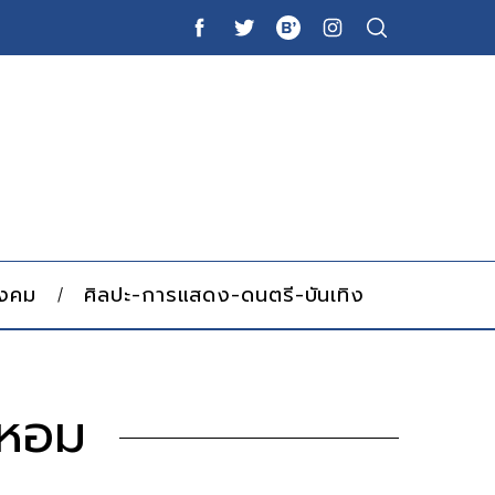
ังคม
ศิลปะ-การแสดง-ดนตรี-บันเทิง
ดหอม