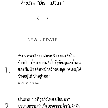
มองข่าวตั้งรัฐบาลใหม่เป็นเพียง
ข้อสันนิษ
กระแสปั่น
Imp
NEW UPDATE
“รมว.สุชาติ” ลุยจันทบุรี เร่งแก้ “น้ำ–
ช้างป่า–ที่ดินทำกิน” ย้ำรัฐต้องดูแลทั้งคน
และผืนป่า เดินหน้าสร้างสมดุล “คนอยู่ได้
ช้างอยู่ได้ ป่าอยู่รอด”
August 9, 2026
เกินคาด “เวทีธุรกิจไทย-เมียนมา”
ประสบความสำเร็จ เจรจาการค้ากันคึกคัก