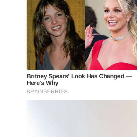
หรือเปล่า
“นักการเมือง” จะเป็นต้นเหตุให้ไทยเสียเกาะกูดให
ไม่ใช่คำพูดของประชาชน
ฉะนั้นอย่าขู่ฟ้องประชาชนที่รักและหวงแหนชาติโ
ที่ผู้คนเขากังวลก็เพราะมีประสบการณ์ที่ไม่ดีจา
มันเป็นข้อเท็จจริงที่ว่ารัฐบาลทักษิณมีการคอร์
สุดท้ายกลับเข้ามาขอพระราชทานอภัยโทษ และสำ
แต่ก็สร้างความไม่เชื่อใจใหม่ขึ้นมา คือไม่ยอมติดคุ