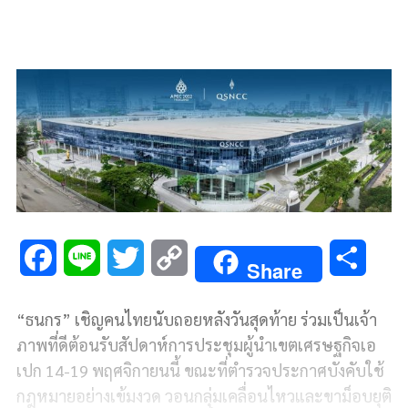
F
L
T
C
S
Share
a
i
w
o
h
“ธนกร” เชิญคนไทยนับถอยหลังวันสุดท้าย ร่วมเป็นเจ้า
c
n
i
p
a
ภาพที่ดีต้อนรับสัปดาห์การประชุมผู้นำเขตเศรษฐกิจเอ
e
e
t
y
r
เปก 14-19 พฤศจิกายนนี้ ขณะที่ตำรวจประกาศบังคับใช้
กฎหมายอย่างเข้มงวด วอนกลุ่มเคลื่อนไหวและขาม็อบยุติ
b
t
L
e