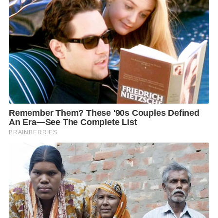
เข้าข่ายผิดกฎหมายหรือทำลายภาพลักษณ์ประเทศ ซึ่งส่ง
ผลต่อชื่อเสียงของประเทศ
หวังว่า ทุกฝ่ายจะร่วมกันทำหน้าที่ให้เกิดความเรียบร้อย
ให้การประชุมเอเปค ครั้งนี้ สร้างความประทับใจให้กับผู้
เข้าร่วมประชุมจนต้องกลับมาท่องเที่ยวในไทยในโอกาส
ต่อๆไป อีกหลายๆครั้ง ” นายธนกร กล่าว
F
L
T
C
S
Share
a
i
w
o
h
c
n
i
p
a
e
e
t
y
r
b
t
L
e
o
e
i