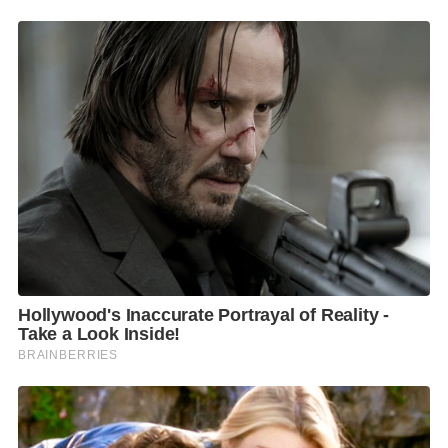
ทางและสถานที่ รวมถึงความเรียบร้อยใน
กรุงเทพมหานคร
โดยเฉพาะพื้นที่โดยรอบศูนย์การประชุมแห่งชาติสิริกิติ์
ซึ่งถือเป็นสถานที่จัดการประชุมและเป็นพื้นที่ปิด ซึ่งจะมี
การบังคับใช้กฎหมายเข้มงวด รวมทั้งการห้ามการชุมนุม
ใด
ทั้งนี้ การรวมตัวหรือการแสดงออกใดๆ ตามสิทธิขั้นพื้น
ฐานต้องอยู่ภายใต้กรอบของกฎหมาย ซึ่งการที่
ประเทศไทยได้รับเกียรติให้เป็นเจ้าภาพการประชุมเอ
เปคครั้งนี้ ใช้เวลายาวนานเกือบ 20 ปี
โดยเฉพาะอย่างยิ่ง ในช่วงเวลานี้ มีผู้นำและผู้แทน
ประเทศต่างๆ รวมทั้งนักธุรกิจและสื่อมวลชนชั้นนำจาก
ต่างประเทศเดินทางมาไทยเป็นจำนวนมาก จึงฝากวิงวอน
กลุ่มเคลื่อนไหวและขาม็อบอย่าสร้างเหตุการณ์ใดๆที่ อาจ