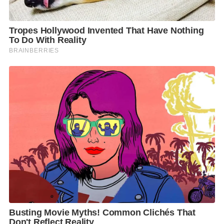
ตนขอ ชื่นชมรัฐบาลที่ได้เตรียมความพร้อมทุกด้านในการ
จัดการประชุมเอเปกเป็นอย่างดียิ่ง ภายใต้แนวคิด
“OPEN. CONNECT. BALANCE.”
OPEN คือ การเปิดโอกาสในการลงทุนในเขตเอเชีย
แปซิฟิก
CONNECT คือ การเชื่อมโยงกันอย่างไร้รอยต่อและผลัก
ดันให้นักธุรกิจตัวเล็กได้มีโอกาสมากขึ้น
และ BALANCE คือ การส่งเสริมให้มีการใช้โมเดล BCG
Economy ที่เป็นจุดแข็งของไทย ในการปรับใช้เทคโนโลยี
เพิ่มมูลค่าทางการเกษตรและคำนึงถึงสิ่งแวดล้อมนำทาง
ไปสู่ความยั่งยืนในอนาคต
ซึ่งการเป็นเจ้าภาพของไทยในปี 2022 นี้ เปิดโอกาสให้
ไทยได้มีส่วนร่วมกำหนดทิศทาง ขับเคลื่อนเป้าหมายหลัก