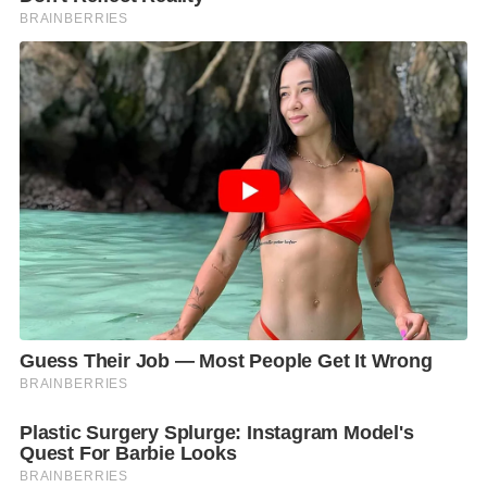
ของเอเปก คือ การสร้างความร่วมมือทางเศรษฐกิจ การค้า
และการลงทุนของกลุ่มประเทศสมาชิก รวมถึงความร่วม
มือในด้านสังคมและพัฒนาด้านอื่น ๆ
อาทิ ด้านการเกษตร ประมง แรงงาน สาธารณสุข ที่เป็น
ประโยชน์ต่อทั้งไทยและต่อภูมิภาคเอเชียแปซิฟิกได้
อย่างเต็มที่ ยังเป็นโอกาสประชาสัมพันธ์ภาพลักษณ์ของ
ประเทศไทย
โดยเฉพาะอย่าง Soft Power ทั้งอาหาร วัฒนธรรม รวมทั้ง
ศักยภาพด้านการเป็นศูนย์กลางด้านการค้า การลงทุน
สาธารณสุข เป็นต้น มั่นใจว่า ประเทศไทยและคนไทยจะ
ได้รับผลประโยชน์จากการประชุมเอเปกไนไทยอย่าง
แน่นอน
“การประชุมเอเปกที่จะเริ่มต้นตั้งแต่ วันที่ 14-18 พ.ย. นี้
ซึ่งรัฐบาลได้มีมาตรการรักษาความปลอดภัยตลอดเส้น