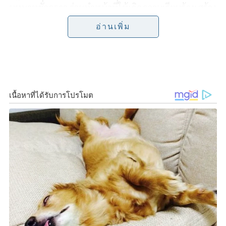
บทบาทชั่วคราว ร่วมทำหน้าที่ให้เกิดความเรียบร้อย สร้าง
o
e
i
ความประทับใจให้กับผู้เข้าร่วมประชุม
อ่านเพิ่ม
o
r
n
นายธนกร วังบุญคงชนะ
ส.ส.บัญชีรายชื่อ พรรคพลัง
k
k
ประชารัฐ กล่าวว่าที่ผ่านมาได้ติดตามความพร้อมการเป็น
เจ้าภาพการจัดประชุมเอเปก ปี 2565 ของไทยมาตลอด
ซึ่งในวันพรุ่งนี้ ก็จะเข้าสู่ช่วงสัปดาห์การประชุมผู้นำเขต
เศรษฐกิจเอเปก ที่จะมีขึ้นระหว่างวันที่ 14-19
พฤศจิกายน 2565 ณ ศูนย์การประชุมแห่งชาติสิริกิติ์
ซึ่งพลเอก ประยุทธ์ จันทร์โอชา นายกรัฐมนตรีและ
รัฐมนตรีว่าการกระทรวงกลาโหม มั่นใจประเทศไทยได้
เตรียมการต่างๆ ด้วยความรอบคอบ เน้นความปลอดภัย
และสร้างความประทับใจให้กับผู้นำจาก 21 เขตเศรษฐกิจ
ซึ่งรวมทั้ง นักธุรกิจ นักลงทุน นักท่องเที่ยว ที่จะเดินทาง
เข้าไทยเป็นจำนวนมาก