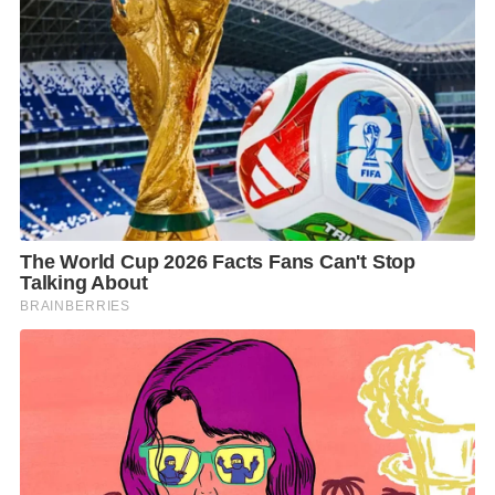
นายวรฉัตร ลักขณาโรจน์
กรรมการบริหาร แกร็บ
ประเทศไทย กล่าวว่า “การส่งเสริมให้ทุกคนเข้าถึงการใช้
เทคโนโลยีอย่างทั่วถึงและเท่าเทียมถือเป็นหนึ่งในความ
มุ่งมั่นภายใต้พันธกิจ GrabForGood ที่แกร็บได้ดำเนินการ
มาโดยตลอด ซึ่งช่วยสนับสนุนรูปแบบการทำงานแห่งโลก
อนาคต (Future of Work) ที่ผ่านมา แกร็บเปิดโอกาสให้
ทุกคนสามารถสร้างรายได้ผ่านแพลตฟอร์มของเราอย่าง
เท่าเทียม โดยไม่จำกัดเพศ วัย การศึกษา หรือแม้แต่ผู้ที่มี
ข้อจำกัดทางด้านร่างกาย เช่น ผู้พิการทางการได้ยิน ก็
สามารถสมัครเป็นพาร์ทเนอร์คนขับเพื่อให้บริการการ
เดินทาง หรือจัดส่งอาหาร-พัสดุผ่านแอปพลิเคชันของเรา
ได้เช่นกัน เพียงแค่มียานพาหนะ มีใจรักบริการ ไม่กลัว
เทคโนโลยีและกล้าเปิดใจรับสิ่งใหม่ๆ และที่สำคัญคือต้อง
ไม่มีประวัติอาชญากรรม”
“ปัจจุบันแกร็บมีพาร์ทเนอร์คนขับที่มีอายุมากกว่า 60 ปี