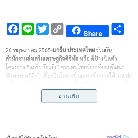
F
L
T
C
S
Share
a
i
w
o
h
26 พฤษภาคม 2565-
แกร็บ ประเทศไทย
ร่วมกับ
c
n
i
p
a
สำนักงานส่งเสริมเศรษฐกิจดิจิทัล
หรือ ดีป้า เปิดตัว
e
e
t
y
r
โครงการ “แกร็บวัยเก๋า” ชวนคนไทยวัยเกษียณพัฒนา
ทักษะทางดิจิทัลเพื่อเป็นโอกาสในการสร้างรายได้ และส่ง
b
t
L
e
เสริมคุณค่าในตัวเอง ด้วยการสมัครเป็นพาร์ทเนอร์คนขับ
o
e
i
เพื่อให้บริการรับ-ส่งผู้โดยสาร หรือจัดส่งอาหาร-พัสดุ
อ่านเพิ่ม
(เดลิเวอรี) โดยมีทีมงานแกร็บช่วยอำนวยความสะดวก-จัด
o
r
n
อบรม ตั้งเป้ารับพาร์ทเนอร์คนขับวัยเก๋า 3,000 คนผ่าน
k
k
เครือข่ายของดีป้าทั่วประเทศ
ผศ.ดร.ณัฐพล นิมมานพัชรินทร์
ผู้อำนวยการใหญ่
สำนักงานส่งเสริมเศรษฐกิจดิจิทัล หรือ ดีป้า เผยว่า