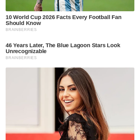
เครือข่าย กรมจัดหางาน มูลนิธิอินเตอร์เน็ตร่วมพัฒนา
ไทย และเพจ Ready Senior เป็นต้น พร้อมกันนี้แกร็บยังมี
ทีมงานที่พร้อมให้ข้อมูลและอำนวยความสะดวกกับผู้ที่
สนใจสมัครเข้าร่วมเป็นพาร์ทเนอร์คนขับ ตั้งแต่ขั้นตอน
การรับสมัคร การอบรมให้ความรู้ รวมถึงการให้ความช่วย
เหลือหากเกิดปัญหาในการให้บริการตลอดระยะเวลาการ
ทำงาน”
โดยคุณสมบัติของผู้ที่สามารถเข้าร่วมโครงการ “แกร็บวัย
เก๋า” ได้มีดังนี้
• มีอายุตั้งแต่ 60 ปีขี้นไป
• ไม่จำกัดเพศ การศึกษา
• ไม่มีประวัติอาชญากรรม (ต้องการผ่านตรวจประวัติ
อาชญากรรมย้อนหลัง 7 ปี โดยสำนักงานตำรวจแห่งชาติ)
• มีใบอนุญาตขับขี่ส่วนบุคคล
• มีใจรักบริการ