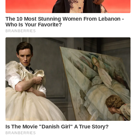
• รถจักรยานยนต์ : ไม่จำกัดอายุ แต่ต้องอยู่ในสภาพดี
ขับขี่ปลอดภัย
• รถยนต์ : อายุน้อยกว่า 9 ปี (ตามกฏหมายรถยนต์ขับขี่
สาธารณะ)
โดยผู้ที่สนใจสมัครเข้าร่วมโครงการ “แกร็บวัยเก๋า”
สามารถสมัครได้ตั้งแต่วันนี้ที่
https://forms.gle/ubgCYsu7NzDqHqKp6
ติดตามรายละเอียดหรือสอบถามข้อมูลเพิ่มเติมได้ที่
www.grab.com/th/driver/drive/