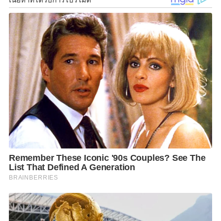
“ปัจจุบันประเทศไทยกำลังก้าวเข้าสู่สังคมผู้สูงอายุอย่าง
เต็มรูปแบบ โดยในปี 2565 เรามีจำนวนผู้สูงอายุมากกว่า
12 ล้านคน* หรือคิดเป็นสัดส่วน 18.3% จากจำนวน
ประชากรทั้งหมด
ดีป้า ในฐานะหน่วยงานที่มีบทบาทในการส่งเสริมการนำ
เทคโนโลยีดิจิทัลมาใช้ในการพัฒนาคุณภาพชีวิตของ
ประชาชนทุกภาคส่วน รวมถึงผู้สูงอายุ เล็งเห็นความ
สำคัญในการพัฒนาศักยภาพให้ผู้สูงอายุสามารถเรียนรู้
และใช้เทคโนโลยีดิจิทัลให้เกิดประโยชน์กับการดำเนิน
ชีวิต จึงได้ร่วมกับ แกร็บ ประเทศไทย ริเริ่มโครงการ ‘แก
ร็บวัยเก๋า’ เพื่อสนับสนุนให้คนไทยวัยเกษียณ (อายุ 60 ปี
ขึ้นไป) หันมาใช้ประโยชน์จากแอปพลิเคชันอย่างแกร็บ
และนำยานพาหนะส่วนตัวที่มีอยู่แล้ว ไม่ว่าจะเป็น รถยนต์
หรือรถจักรยานยนต์ มาใช้เพื่อสร้างรายได้ ซึ่งจะช่วย
สร้างความภูมิใจและส่งเสริมให้เกิดคุณค่าในตัวเอง”