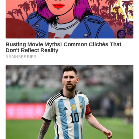
อยู่บนแพลตฟอร์มของเรามากกว่า 3,700 คน คนกลุ่มนี้
แม้จะว่าจะเป็นผู้สูงวัย แต่ถือเป็นผู้ที่มีศักยภาพ มีความ
สุขุมรอบคอบ และผ่านประสบการณ์ชีวิตมามาก เรียกได้
ว่าถึงจะแก่แต่ยังเก๋า กลุ่มคนวัยเกษียณมักเป็นผู้ที่มีเวลา
ว่างและไม่อยากเป็นภาระให้ลูกหลาน
ดังนั้น การหากิจกรรมหรืออาชีพเสริมทำจึงช่วยทำให้เกิด
ความรู้สึกดีกับตัวเอง ช่วยลดความเครียดและเพิ่มคุณค่า
ในตัวเอง เพื่อส่งเสริมการเรียนรู้ครั้งใหม่ที่ไม่สิ้นสุดและ
พัฒนาทักษะทางดิจิทัลให้กับคนกลุ่มนี้ ในปีนี้แกร็บจึงได้
ร่วมมือกับดีป้าพัฒนาโครงการ ‘แกร็บวัยเก๋า’ ขึ้นอย่าง
เป็นรูปธรรมเพื่อร่วมกันยกระดับองค์ความรู้ด้านดิจิทัลให้
แก่คนไทย โดยจะประชาสัมพันธ์ข้อมูลโครงการไปยัง
เครือข่ายของดีป้าทั้งทางออนไลน์และออฟไลน์ อาทิ
ศูนย์พัฒนาการจัดสวัสดิการผู้สูงอายุ ศูนย์ดูแลผู้สูงอายุใน