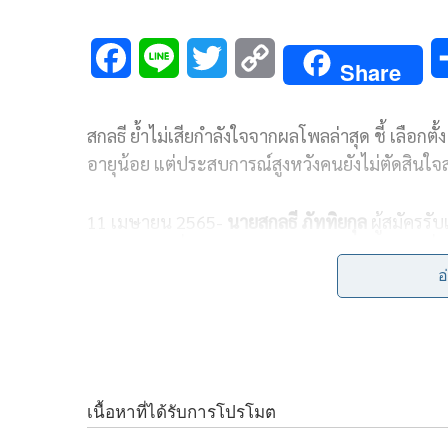
F
L
T
C
Share
a
i
w
o
สกลธี ย้ำไม่เสียกำลังใจจากผลโพลล่าสุด ชี้ เลือกต
c
n
i
p
อายุน้อย แต่ประสบการณ์สูงหวังคนยังไม่ตัดสินใจส
e
e
t
y
b
t
L
11 เมษายน 2565-
นายสกลธี ภัททิยกุล
ผู้สมัครรับ
โพลล์ล่าสุด ที่ระบุว่า คนกรุงเทพ ต้องการผู้ว่าฯ ที่
o
e
i
กังวลอะไรเพราะส่วนตัวตนก็ได้มีการติดตามและทำโ
อ
o
r
n
ตัวอย่างพันกว่าคน แต่คนที่มีสิทธิ์เลือกตั้งในกร
ข้อมูลที่จะทำให้เราได้นำมาปรับปรุงแต่ถามว่าเสีย
k
k
ยังมีเหลือ ขณะที่คนที่ยังไม่ได้ตัดสินใจยังมีอีกเย
“จากโพลล์ก็จะเห็นว่ามีการหักปากกาโพลล์มาหลา
เข้าไปใหญ่เพราะผลที่ออกมาก็ไม่ได้เป็นไปตามโพล