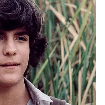
ือก สว. เปิดช่อง
นักวิชาการชี้ “ส้มเปิดดีลคุยแดง-
ปมฮั้วต้องมีหลัก
เขียว” กระทบความชอบธรรมพรรค
หวต กำหนดผล ชี้
ประชาชน หากร่วมรัฐบาลสวนทาง
งกระแส แต่ไร้
คำขวัญ “มีเรา ไม่มีเทา”
งกฎหมาย