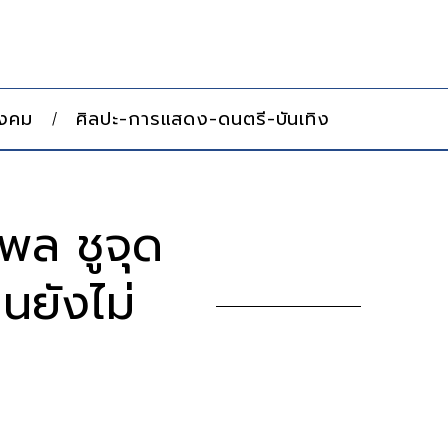
ังคม
ศิลปะ-การแสดง-ดนตรี-บันเทิง
พล ชูจุด
นยังไม่