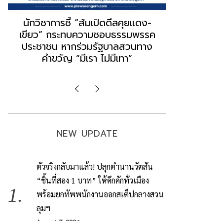
“ธนพร” ชี้หากพรรคประชาชนจับมือ
“วันวิชิต” 
“แดง-เขียว” เท่ากับทำลายตัวเอง
ล็อบบี้ทุกก
ผิดคำพูด ทลายศรัทธาฐานเสียง
ฐานเส้นเงิ
มองข่าวตั้งรัฐบาลใหม่เป็นเพียง
ข้อสันนิษ
กระแสปั่น
Imp
NEW UPDATE
ตัวจริงกลับมาแล้ว! ปลุกตำนานวัตสัน
“ชิ้นที่สอง 1 บาท” ให้คึกคักทั่วเมือง
พร้อมยกทัพพนักงานออกสเต็ปกลางสวน
ลุมฯ