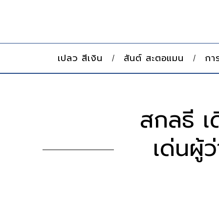
เปลว สีเงิน
สันต์ สะตอแมน
การ
สกลธี เ
เด่นผู