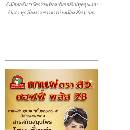
ถึงมือทุกคืน *เปิดกว้างเพื่อแฟนคอลัมน์พูดคุยแบบ
กันเอง ทุกเรื่องราว ข่าวสารบ้านเมือง สังคม ฯลฯ