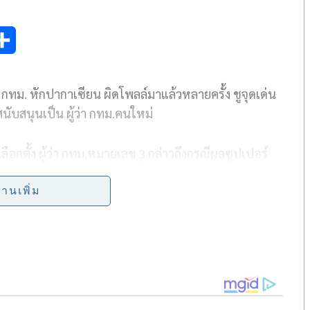
S
h
ั้ง กทม. หักปากาเซียน ผิดโพลล์มาแล้วหลายครั้ง ชูจุดเด่น
a
นับสนุนเป็น ผู้ว่า กทม.คนใหม่
r
e
เลือกตั้ง ผู้ว่า กทม.หมายเลข 3 กล่าวถึงกรณีผลซูปเปอร์
เป็นนักบริหาร วัยหนุ่ม ว่า ผลที่ออกมาก็ติดตามอยู่ แต่ไม่ได้
พลล์ของตัวเองต่อเนื่องอยู่แล้ว การทำโพลล์จากการสุ่ม
่านเพิ่ม
ุงเทพมหานครมีอยู่จำนวน 4.5 ล้านคน ผลที่ออกมาก็เป็น
กำลังใจไหม ส่วนตัวก็ไม่ได้เสียกำลังใจหรือท้อเพราะเวลา
อะมาก
ยครั้ง โดยเฉพาะการเลือกตั้งในกรุงเทพมหานครยิ่งยาก
ล์เสมอไป แต่เราก็จะเอาส่วนที่บกพร่องมาดูเพื่อหาจุด