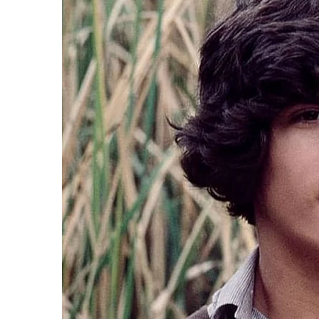
“วันวิชิต” ชี้ระบบเล
ล็อบบี้ทุกกลุ่ม ส่วน
ฐานเส้นเงิน ล็อกโ
ข้อสันนิษฐาน สร้า
Impact ทา