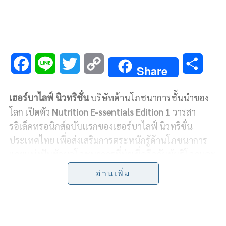
F
L
T
C
S
Share
a
i
w
o
h
เฮอร์บาไลฟ์ นิวทริชั่น
บริษัทด้านโภชนาการชั้นนำของ
c
n
i
p
a
โลก เปิดตัว
Nutrition E-ssentials Edition 1
วารสา
e
e
t
y
r
รอิเล็คทรอนิกส์ฉบับแรกของเฮอร์บาไลฟ์ นิวทริชั่น
ประเทศไทย เพื่อส่งเสริมการตระหนักรู้ด้านโภชนาการ
b
t
L
e
และแบ่งปันข้อมูลโภชนาการที่น่าเชื่อถือกับผู้บริโภคและ
o
e
i
ผู้เชี่ยวชาญด้านสุขภาพในประเทศ
อ่านเพิ่ม
o
r
n
โดยนิตยสารฉบับนี้รวบรวมความคิดเห็นของผู้เชี่ยวชาญ
k
k
ด้านโภชนาการ ตลอดจนข้อมูลเชิงลึกจากการวิจัยอื่นๆ
ในหัวข้อที่น่าสนใจ และมีประโยชน์เป็นอย่างมากเกี่ยวกับ