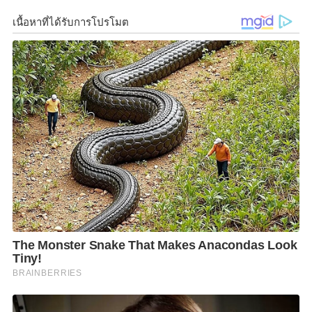
โภชนาการ สุขภาพ และความเป็นอยู่ที่ดี
นอกจากนี้ ยังกล่าวถึงบทบาทของสมดุลทางโภชนาการ
และวิถีชีวิตที่มีสุขภาพดี ซึ่งมีความสำคัญอย่างยิ่งในช่วง
เวลาที่ท้าทายเช่นปัจจุบัน
ซึ่งวารสารฉบับนี้ยังสนับสนุนให้มีการอภิปรายถึงความคิด
ริเริ่มเกี่ยวกับความสำคัญของการศึกษาด้านโภชนาการ
สาธารณะในวงกว้าง รวมถึงเปิดเผยวิธีที่จะทำให้ผู้
เชี่ยวชาญด้านสุขภาพและบริษัทด้านโภชนาการสามารถ
ร่วมมือกันเพื่อให้ได้ผลลัพธ์ที่ดีขึ้นในประเทศ
โดยในวารสารข่าว
Nutrition E-ssentials
ฉบับแรก มี
บทความที่น่าสนใจ ดังต่อไปนี้
“การร่วมมือแก้ปัญหา : กุญแจสำคัญสู่ความตระหนักรู้
ด้านโภชนาการในภูมิภาคเอเชียแปซิฟิก”
โดย ดร. เคนท์