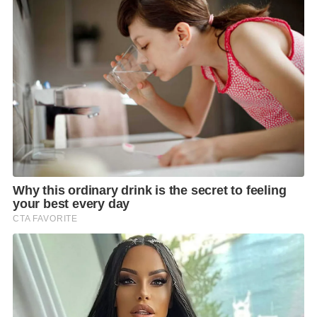
แบรดลีย์ ประธานเจ้าหน้าที่ด้านสุขภาพและโภชนาการ
ของ เฮอร์บาไลฟ์ นิวทริชั่น ซึ่งเปิดเผยว่าขณะนี้ใน
ภูมิภาคเอเชียแปซิฟิก มีเด็กขาดสารอาหารเกินครึ่งของ
จำนวนเด็กทั่วโลก ซึ่งหลายประเทศกำลังต่อสู้กับปัญหา
ภาวะทุพโภชนาการ
3
ลักษณะ ได้แก่ ภาวะอ้วน ภาวะ
พร่องโภชนาการ และภาวะขาดดุลโภชนาการ
นอกจากนี้ ยังมีช่องว่างด้านความรู้ด้านโภชนาการในหมู่
ผู้บริโภคในท้องถิ่น ตามที่เปิดเผยในการสำรวจของเฮอร์
บาไลฟ์ นิวทริชั่น ซึ่งผลการวิจัยพบว่าผู้บริโภคโดยทั่วไป
ยังคงมีความเชื่อที่ไม่ถูกต้องเกี่ยวกับโภชนาการ เช่น
คาร์โบไฮเดรตทำให้คุณมีน้ำหนักเพิ่มขึ้น และต้องการ
โปรตีนน้อยลงเมื่ออายุมากขึ้น
F
L
T
C
S