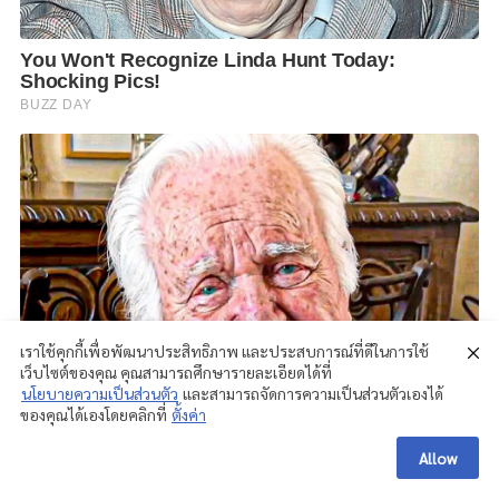
เราใช้คุกกี้เพื่อพัฒนาประสิทธิภาพ และประสบการณ์ที่ดีในการใช้
เว็บไซต์ของคุณ คุณสามารถศึกษารายละเอียดได้ที่
นโยบายความเป็นส่วนตัว
และสามารถจัดการความเป็นส่วนตัวเองได้
ของคุณได้เองโดยคลิกที่
ตั้งค่า
Allow