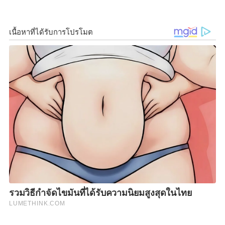
จันทร์ อธิบดีกรมชลประทาน
ในฐานะนายกสมาคมศิษย์
เก่าวิศวกรรมชลประทาน ในพระบรมราชูปถัมภ์ เปิดเผย
ว่า การจัดกิจกรรมเดิน-วิ่งการกุศล RUN FOR HEALTH
CHARITY MINI HALF MARATHON 2019 @Khun Dan
Prakarn Chon Dam ในครั้งนี้ จัดขึ้นเป็นครั้งที่ 2 หลัง
จากในปีแรกที่ได้มีการจัดกิจกรรมเดิน-วิ่ง ณ เขื่อนป่าสัก
ชลสิทธิ์อันเนื่องมาจากพระราชดำริ จังหวัดลพบุรี ซึ่งได้
รับการตอบรับเป็นอย่างดี และมีผู้สนใจเข้าร่วมกิจกรรม
จำนวนมาก โดยในปีนี้สมาคมศิษย์เก่าวิศวกรรม
ชลประทาน ในพระบรมราชูปถัมภ์ จะจัดกิจกรรมเดิน-วิ่ง
ขึ้นอีกครั้งในวันอาทิตย์ที่ 8 ธันวาคม 2562 ณ เขื่อนขุน
ด่านปราการชล จังหวัดนครนายก เพื่อเป็นการส่งเสริมสุข
ภาพให้แก่สมาชิกของสมาคมฯ ตลอดจนประชาชนที่
สนใจ ด้วยการเดินหรือวิ่ง พร้อมชมทิวทัศน์ที่สวยงามบน
เขื่อนฯ โดยแบ่งประเภทการวิ่ง ออกเป็น 3 ประเภท
ได้แก่ FUN RUN ระยะทาง 5 กิโลเมตร MINI MARATHON