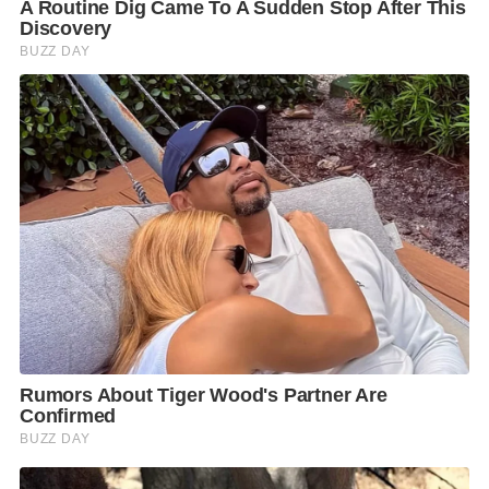
ระยะ 10 กิโลเมตร และHALF MARATHON ระยะ 21
กิโลเมตร นอกจากนี้ ยังนำรายได้จากการจัดงานมาใช้ใน
กิจกรรมสาธารณกุศลของสมาคมฯ เพื่อสนับสนุน
สวัสดิการการศึกษาต้นกล้าเกษตรคืนถิ่นเพื่อความยั่งยืน
หรือทุนลูกเกษตรกรเข้าศึกษาต่อด้านวิศวกรรม
ชลประทาน ตลอดจนเพื่อจัดหาอุปกรณ์ทางการแพทย์
มอบให้ศูนย์การแพทย์ปัญญานันทภิกขุชลประทานฯ อีก
ด้วย
ทั้งนี้ ขอเชิญชวนนักวิ่งทุกท่านที่สนใจ สมัครเข้าร่วม
กิจกรรม ได้ที่ www.fanaticrun.com หรือLine :
@rundaygroup, https://bit.ly/2ZoOoKm และสามารถ
ติดต่อสอบถามเพิ่มเติมได้ที่ 08-9901-1707
F
L
T
C
S
Share
a
i
w
o
h