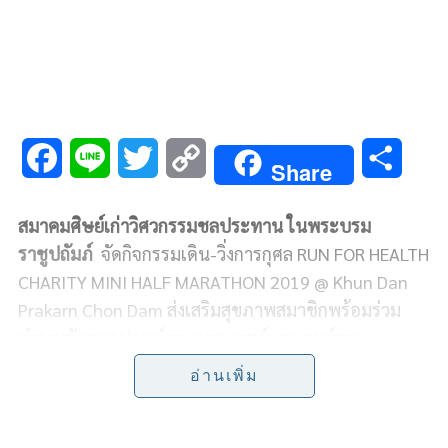
F
L
T
C
S
Share
a
i
w
o
h
สมาคมศิษย์เก่าวิศวกรรมชลประทาน ในพระบรม
c
n
i
p
a
ราชูปถัมภ์
จัดกิจกรรมเดิน-วิ่งการกุศล RUN FOR HEALTH
e
e
t
y
r
CHARITY MINI HALF MARATHON 2019 @ Khun Dan
Prakarn Chon Dam ส่งเสริมสุขภาพสมาชิกพร้อมร่วม
b
t
L
e
ทำบุญจัดหาอุปกรณ์ทางการแพทย์มอบศูนย์การ
o
e
i
แพทย์ปัญญานันทภิกขุ
อ่านเพิ่ม
o
r
n
ดร.ทองเปลว กอง
k
k