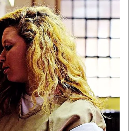
ารพัฒนายานยนต์ไฟฟ้า เจ้าของรถยนต์หลายคนต้องการ
นต์และเครื่องชาร์จ การทดลองขับนิสสัน ลีฟ ในช่วง
นยนต์ เทคโนโลยี และไลฟ์สไตล์ของไทยที่มีความสนใจใน
างๆ เช่น ความกังวลในเรื่องระยะทางของการขับขี่และ
ย เดลต้าร่วมมือกับนิสสัน ซึ่งเป็นผู้นำระดับโลกด้าน
ารชาร์จที่มีความปลอดภัยและเครือข่ายการชาร์จแบบเร็ว
S
h
a
r