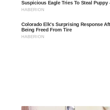
ชาร์จคู่แบบ CCS และ CHAdeMO ทั้งยังให้ประสิทธิ
มีขนาดเล็กและมีความแข็งแรงทนทานจึงทำให้เครื่อง
ขนส่งกับยานพาหนะที่ใช้งานเชิงพาณิชย์ ส่วนเครื่อง
และมีสไตล์ โดยให้กำลังไฟขนาด ขนาด 7.36kW ติด
ทีมโซลูชั่นเครื่องชาร์จรถยนต์ไฟฟ้าของเดลต้าได้ช
จำนวน 10 เครื่อง ณ สถานที่จัดงานเพื่อทำการชาร์จนิ
ชาร์จรุ่น AC ได้ทำการชาร์จไฟนิสสัน ลีฟ จนเต็มควา
เขาอินทนนน์ ในระหว่างทางกลับ แบตเตอรี่ของนิ
เรทีฟ เบรกกิ่ง (Regenerative braking) และกลับถึงจุด
ร่วมงานยังได้รับรายละเอียดการใช้งานแบตเตอรี่ตล
ไฟฟ้าด้วยโซลูชั่นการชาร์จจากเดลต้า ที่ระดับค
จังหวัดเชียงใหม่ซึ่งที่ตั้งอยู่ทางภาคเหนือของปร
พลัง ความปลอดภัย และสถานการณ์จริงในการขับขี
นอกจากนี้ ผู้เข้าร่วมงานยังให้ความสนใจเป็นพ
เขาและทดลองใช้เครื่องชาร์จแบบส่วนตัวที่สามา