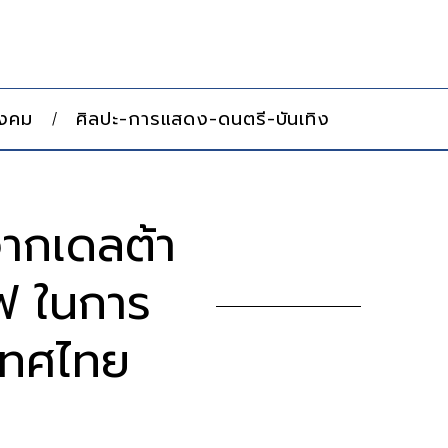
ังคม
ศิลปะ-การแสดง-ดนตรี-บันเทิง
จากเดลต้า
ีฟ ในการ
เทศไทย