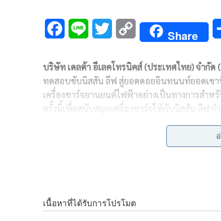
F
L
T
C
Share
a
i
w
o
บริษัท เดลต้า อีเลคโทรนิคส์ (ประเทศไทย) จำกัด
c
n
i
p
ทดสอบขับนิสสัน ลีฟ สู่ยอดดอยอินทนนท์ยอดเขาที่
e
e
t
y
เครื่องชาร์จยานยนต์ไฟฟ้าอย่างเป็นทางการสำห
b
t
L
ครั้งนี้เพื่อสนับสนุนเครื่องชาร์จให้กับนิสสัน ลีฟ 
รถยนต์ไฟฟ้า ขณะเดียวกันก็เน้นถึงประโยชน์ของเค
o
e
i
ประเทศอีกด้วย
อ
o
r
n
ระหว่างการทดลองขับในช่วงสัปดาห์ที่ผ่านมา สื่
k
k
ท่าน ทดลองขับนิสสัน ลีฟ ที่ได้รับการชาร์จแบตเต
ครั้งเดียวตอนจอดข้ามคืนด้วย Delta AC Mini Plus
ชาร์จรถยนต์ไฟฟ้าที่เดลต้านำมาจัดแสดง ซึ่งประกอ
Wallbox สำหรับเครื่องชาร์จรุ่น DC Wallbox เป็