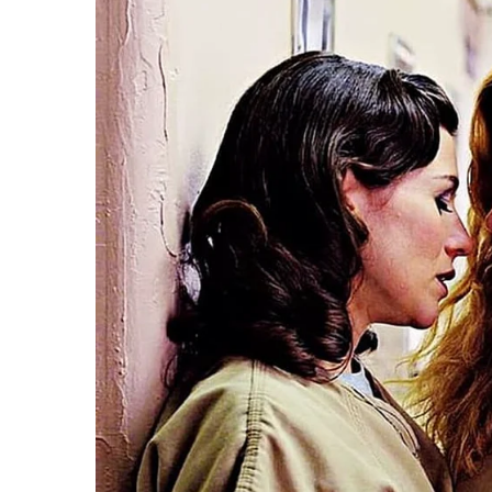
เขา
ด้วยประเทศไทยเป็นผู้นำในภูมิภาคอาเซียนในก
S
ทราบถึงประโยชน์และต้นทุนในการเป็นเจ้าของรถย
e
หนึ่งสัปดาห์ที่ผ่านมาได้ดึงดูดสื่อมวลชน สายยา
a
r
รถยนต์ไฟฟ้าจำนวนมาก และต้องการแก้ไขปัญหาต่
c
การชาร์จสำหรับกลุ่มผู้อ่านของพวกเขา ในประเทศไท
h
รถยนต์ไฟฟ้าเพื่อสร้างความตระหนักรู้เกี่ยวกับก
f
ทั่วประเทศ
o
r
:
F
L
T
C
Share
a
i
w
o
c
n
i
p
e
e
t
y