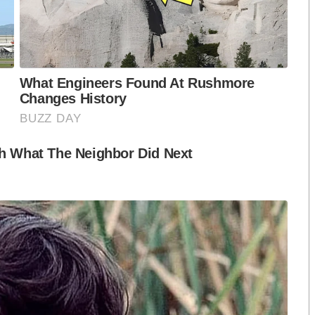
ือก สว. เปิดช่อง
นักวิชาการชี้ “ส้มเปิดดีลคุยแดง-
ปมฮั้วต้องมีหลัก
เขียว” กระทบความชอบธรรมพรรค
หวต กำหนดผล ชี้
ประชาชน หากร่วมรัฐบาลสวนทาง
งกระแส แต่ไร้
คำขวัญ “มีเรา ไม่มีเทา”
งกฎหมาย