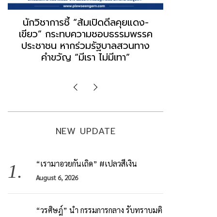
“ธนพร” ชี้หากพรรคประชาชนจับมือ
“วันวิชิต” 
“แดง-เขียว” เท่ากับทำลายตัวเอง
ล็อบบี้ทุกก
ผิดคำพูด ทลายศรัทธาฐานเสียง
ฐานเส้นเงิ
มองข่าวตั้งรัฐบาลใหม่เป็นเพียง
ข้อสันนิษ
กระแสปั่น
Imp
NEW UPDATE
“เรามาอวยกันเถิด” #เปลวสีเงิน
August 6, 2026
“วรศิษฎ์” นำ กรรมการกลาง รับทราบมติ