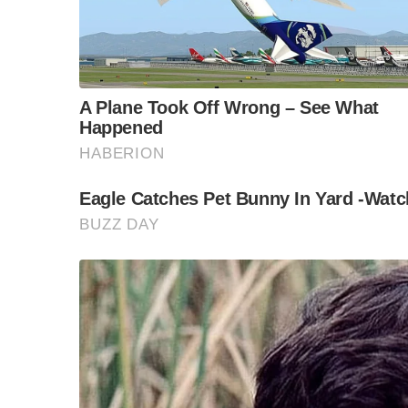
“วันวิชิต” ชี้ระบบเล
ล็อบบี้ทุกกลุ่ม ส่วน
ฐานเส้นเงิน ล็อกโ
ข้อสันนิษฐาน สร้า
Impact ทา