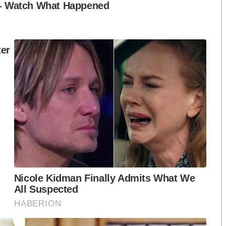
ภาพการใช้พลังงานสูงสุดถึง 94% และด้วยเครื่องชาร์จที่
ชาร์จของเดลต้าเป็นตัวเลือกที่ดีเยี่ยมสำหรับธุรกิจ
ชาร์จรุ่น AC Mini Plus เป็นเครื่องชาร์จที่ดีไซน์ทันสมัย
ตั้งง่ายเหมาะสำหรับการชาร์จที่บ้านและที่ทำงาน
่วยติดตั้งและควบคุมดูแลเครื่องชาร์จุร่น AC Mini Plus
สสัน ลีฟ ทั้ง 10 คัน สำหรับจัดกิจกรรมครั้งนี้ เครื่อง
มจุของแบตเตอรี่ เพื่อให้ผู้ทดลองขับใช้ขับขี่ขึ้นสู่ยอด
สสัส ลีฟ สามารถนำพลังงานกลับมาใช้ใหม่ผ่านรีเจนเจอ
เริ่มต้นด้วยแบตเตอรี่ที่เหลืออยู่มากมาย ทั้งนี้ ผู้เข้า
อดช่วงเวลาการขับขี่และเรียนรู้วิธีการชาร์จรถยนต์
วามสูง 2,565 เมตรจากระดับน้ำทะเล ดอยอินทนนท์ใน
ะเทศไทยเป็นสถานที่ที่สมบูรณ์แบบในการพิสูจน์ให้เห็นถึง
่ และการชาร์จรถยนต์ไฟฟ้าในภูมิประเทศที่เป็นภูเขา
ิเศษในการทดสอบระบบรีเจนเจอเรทีฟ เบรกกิ่ง ในตอนลง
รถใช้งานได้อย่างง่ายดายเมื่อพวกเขากลับลงมาจากยอด