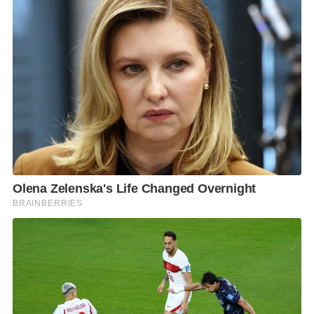
นายกรัฐมนตรียังกล่าวยอมรับวันนี้โลกเปลี่ยน
วอนอย่าฟัง
ความข้างเดียว
ทุกอย่างมีที่มา
เช่น
ชุดนักเรียน
ทำให้เกิด
การประหยัด
ไม่มีการแข่งขันไม่มีความแตกต่างสำหรับ
ทรงผม
ก็เพื่อให้เกิดความปลอดภัยแก่เด็กนักเรียน
นักศึกษา
เป็นต้น
นายกรัฐมนตรีกล่าวถึงเรื่องการใช้โทรศัพท์
ใช้โซเชียลมี
เดียในการขับเคลื่อน
นั้น
หน่วยงานที่เกี่ยวข้องได้ติดตาม
ปรากฏข้อมูลข้อเท็จจริงที่ตรวจสอบได้ว่า
ในการเผยแพร่
ข้อความต่าง
ๆ
ในโทรศัพท์
มีผู้ที่โพสต์ครั้ง
แรก
200
คน
อีกไม่กี่นาทีต่อมาขึ้นเป็น
50,000
คนจากแอ
คเคาน์เดิมที่แพร่หลายช่องทาง
เป็นการใช้ระบบเอไอใน
การโพสต์ข้อมูลต่าง
ๆ
ทั้งสิ้น
โดยข้อมูลดังกล่าวเป็นความร่วมมือจากผู้ให้บริการเครือ