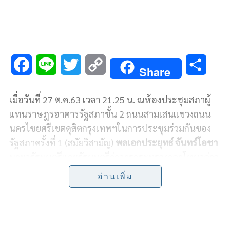
F
L
T
C
S
Share
a
i
w
o
h
เมื่อวันที่ 27
ต
.
ค
.63
เวลา
21.25
น
.
ณ
ห้องประชุมสภาผู้
c
n
i
p
a
แทนราษฎร
อาคารรัฐสภา
ชั้น
2
ถนนสามเสน
แขวงถนน
e
e
t
y
r
นครไชยศรี
เขตดุสิต
กรุงเทพฯ
ในการประชุมร่วมกันของ
รัฐสภา
ครั้งที่
1 (
สมัยวิสามัญ
)
พลเอก
ประยุทธ์
จันทร์โอชา
b
t
L
e
นายกรัฐมนตรีและรัฐมนตรีว่าการกระทรวงกลาโหม
กล่าว
o
e
i
ในฐานะนายกรัฐมนตรีและรัฐมนตรีว่าการกระทรวง
อ่านเพิ่ม
กลาโหมที่รับผิดชอบงานหลายด้านว่า
o
r
n
k
k
ตนก็ถูกโจมตีจากผู้ที่ไม่เห็นด้วยอยู่ตลอดเวลา
ขอชี้แจงว่า
รัฐบาลใช้
Big Data
ในการบริหารราชการแผ่นดินในการ