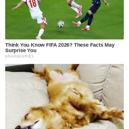
ข่ายโทรศัพท์
ไม่ได้เป็นการละเมิดสิทธิประชาชน
ยืนยันว่า
รัฐบาลไม่เคยปิดกั้น
แต่หากเป็นการละเมิดจนเกินไป
ไม่
สุภาพ
สังคมก็รับไม่ได้
วันนี้สังคมมีปัญหา
มีสิ่งที่ไม่ควรจะ
เผยแพร่ขึ้นในโทรศัพท์ทุกชั่วโมง
จากนั้น
นายกรัฐมนตรีกล่าวขอบคุณสมาชิก
รัฐสภา
ทั้ง
ส
.
ส
.
และ
ส
.
ว
.
ที่ได้ร่วมแสดงความคิดเห็นและ
อภิปรายอย่างสร้างสรรค์ตลอด
2
วันที่ผ่านมา
เพื่อหา
ทางออกของประเทศร่วมกัน
F
L
T
C
S
Share
a
i
w
o
h
c
n
i
p
a
e
e
t
y
r