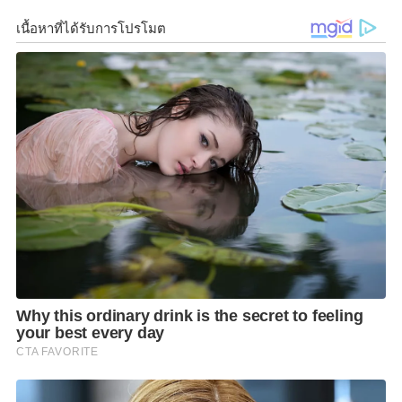
ใช้งบประมาณให้ลงตรงถึงประชาชนระดับฐานราก
ให้
สามารถดำรงชีวิตอยู่ได้อย่างเพียงพอ
พยายามแก้ปัญหา
ทุกมิติอย่างค่อยเป็นค่อยไป
คัดแยกตัวเลขผู้มีรายได้ใน
ระดับต่าง
ๆ
เพื่อกำหนดมาตรการดูแลคนที่มีรายได้ที่แตก
ต่างกัน
ซึ่งเป็นการแก้ปัญหาเศรษฐกิจฐานราก
นายกรัฐมนตรีกล่าวว่า
ทุกคนทราบดีว่าเกิดอะไรขึ้นกับ
ประเทศไทยขณะนี้
กรณีให้ตนลาออกเพราะบริหาร
ประเทศล้มเหลว
ขอให้มองย้อนไปในปี
2549
และ
ปี
2557
ที่มีการชุมนุมมีใครลาออกหรือไม่
มีใครทำความ
ผิดหรือไม่
ยืนยันตนเองก็รักลูกหลาน
รักเด็ก
นิสิต
นักศึกษาทุกคนคือพลังของแผ่นดินในวันข้างหน้า
ต้อง
สร้างความเข้าใจกันว่าบทบาทของใครอยู่ตรงไหน
ใครที่
จะเป็นผู้ชี้นำในทางที่ถูกต้องและสงบ
ทุกคนคือเสียงหนึ่ง
ของคนไทย
ของประเทศไทย