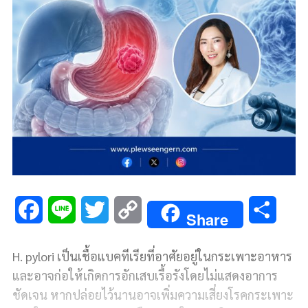
F
L
T
C
S
Share
a
i
w
o
h
H. pylori เป็นเชื้อแบคทีเรียที่อาศัยอยู่ในกระเพาะอาหาร
c
n
i
p
a
และอาจก่อให้เกิดการอักเสบเรื้อรังโดยไม่แสดงอาการ
e
e
t
y
r
ชัดเจน หากปล่อยไว้นานอาจเพิ่มความเสี่ยงโรคกระเพาะ