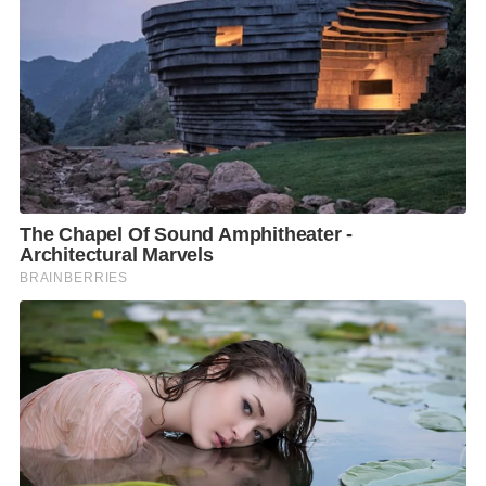
มะเร็งต่อมน้ำเหลืองชนิด MALT lymphoma
เป็นภาวะที่
พบได้ไม่บ่อย แต่มีความสัมพันธ์กับการติดเชื้อ H. pylori
เรื้อรังบริเวณเยื่อบุกระเพาะอาหาร
การตรวจวินิจฉัย
การตรวจลมหายใจ (Urea Breath Test)
เป็นวิธีที่ใช้บ่อยในการตรวจหาเชื้อ เนื่องจากไม่เจ็บ ไม่
ต้องส่องกล้อง และให้ผลที่น่าเชื่อถือ หลักการคือให้ผู้รับ
การตรวจดื่มสารทดสอบที่มียูเรีย จากนั้นเก็บตัวอย่างลม
หายใจก่อนและหลังดื่ม เพื่อนำไปวิเคราะห์ว่ามีการ
ทำงานของเอนไซม์ที่พบในเชื้ออยู่หรือไม่
วิธีนี้ใช้เวลา30 นาที และยังสามารถใช้ตรวจติดตามหลัง
การรักษา เพื่อยืนยันว่ากำจัดเชื้อได้สำเร็จแล้วหรือไม่
การตรวจอุจจาระ (Stool Antigen Test)
เป็นการตรวจหาสารแอนติเจนของเชื้อจากตัวอย่าง
อุจจาระ สามารถใช้ได้ทั้งในการวินิจฉัยและติดตามผล