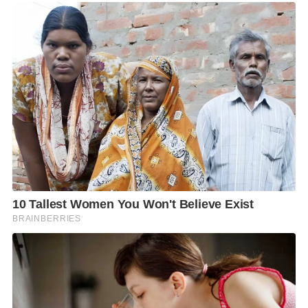
ก็ตาม เนื่องจากการหยุดยาเองหรือรับประทานยาไม่ครบ
อาจทำให้การกำจัดเชื้อไม่สำเร็จ และเพิ่มโอกาสเกิดการ
ดื้อต่อยาได้
หลังสิ้นสุดการรักษา อาจมีการตรวจติดตามผลเพิ่มเติม
เช่น การตรวจลมหายใจ (Urea Breath Test) หรือการ
ตรวจอุจจาระ (Stool Antigen Test) เพื่อยืนยันว่ากำจัด
เชื้อได้สำเร็จแล้ว การติดตามผลมีความสำคัญ เพราะช่วย
ประเมินผลการรักษา และลดความเสี่ยงของการอักเสบ
เรื้อรังที่อาจนำไปสู่ภาวะแทรกซ้อนในระยะยาว
หากตรวจติดตามแล้วยังพบเชื้ออยู่ แพทย์จะประเมินหา
สาเหตุและวางแผนการรักษาใหม่ให้เหมาะกับผู้ป่วย
แต่ละราย ซึ่งไม่ได้หมายความว่าจะเกิดอันตรายรุนแรง
ทันที แต่ไม่ควรปล่อยทิ้งไว้ เพราะภาวะดังกล่าวอาจทำให้
กระเพาะอาหารอักเสบต่อเนื่อง และเพิ่มโอกาสเกิดภาวะ
แทรกซ้อนในอนาคตได้