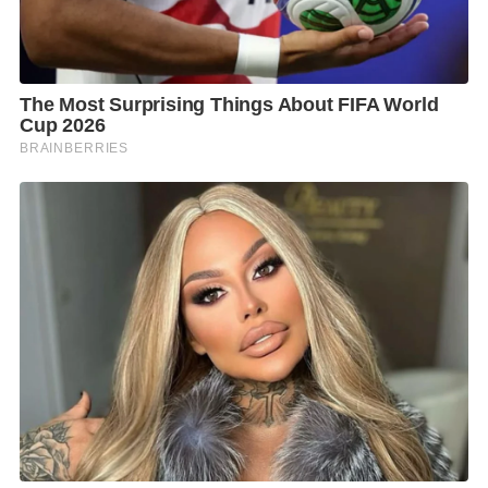
การตรวจวินิจฉัยและรักษาอย่างเหมาะสมตั้งแต่ระยะเริ่ม
ต้นมีส่วนสำคัญในการลดความเสี่ยงของภาวะแทรกซ้อน
และดูแลสุขภาพ.
F
L
T
C
S
Share
a
i
w
o
h
c
n
i
p
a
e
e
t
y
r
b
t
L
e
o
e
i
o
r
n
k
k