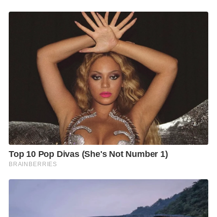
ทำลาย อาจทำให้ปวดหรือแสบท้อง โดยเฉพาะขณะท้อง
ว่าง
แผลในลำไส้เล็กส่วนต้น
ทำให้ปวดท้องเรื้อรัง หรือมี
อาการเป็น ๆ หาย ๆ
เลือดออกในทางเดินอาหาร
อาจพบอาการอาเจียนเป็น
เลือด หรือถ่ายอุจจาระสีดำ ซึ่งควรรีบพบแพทย์
กระเพาะอาหารฝ่อ
การอักเสบเรื้อรังเป็นเวลานานอาจ
ทำให้เยื่อบุและต่อมภายในกระเพาะอาหารค่อย ๆ เสื่อม
สภาพลง จนไม่สามารถทำหน้าที่ได้ตามปกติ ซึ่งเป็นหนึ่ง
ในความเปลี่ยนแปลงที่อาจเพิ่มความเสี่ยงต่อมะเร็ง
กระเพาะอาหารในอนาคตได้
มะเร็งกระเพาะอาหาร
เชื้อ H. pylori มีความเกี่ยวข้องกับ
มะเร็งกระเพาะอาหาร โดยเฉพาะในผู้ที่มีการอักเสบ
เรื้อรังเป็นเวลานาน แต่ผู้ติดเชื้อส่วนใหญ่ไม่ได้พัฒนาไป
เป็นมะเร็งเสมอไป