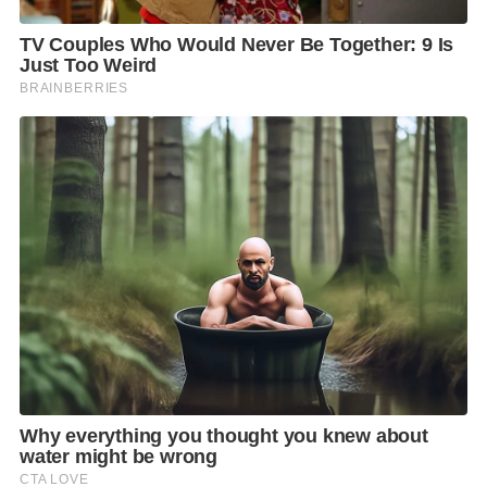
ท้องอืด แน่นท้อง หรือเรอบ่อย
คลื่นไส้ เบื่ออาหาร
อิ่มเร็วกว่าปกติ
น้ำหนักลดโดยไม่ทราบสาเหตุ
อาเจียนเป็นเลือด หรือถ่ายอุจจาระสีดำ ซึ่งควรรีบพบ
แพทย์ทันที เนื่องจากอาจเป็นสัญญาณของเลือดออกใน
ทางเดินอาหาร
ภาวะแทรกซ้อนจากเชื้อ H. pylori ที่ควรระวัง
หากเชื้อ H. pylori อยู่ในกระเพาะอาหารเป็นเวลานาน
อาจกระตุ้นให้เยื่อบุกระเพาะอาหารเกิดการอักเสบเรื้อรัง
และเพิ่มความเสี่ยงต่อภาวะแทรกซ้อนหลายอย่าง ได้แก่
โรคกระเพาะอาหารอักเสบเรื้อรัง
ทำให้มีอาการปวดท้อง
แน่นท้อง หรือไม่สบายท้องเรื้อรัง
แผลในกระเพาะอาหาร
เกิดจากเยื่อบุกระเพาะอาหารถูก