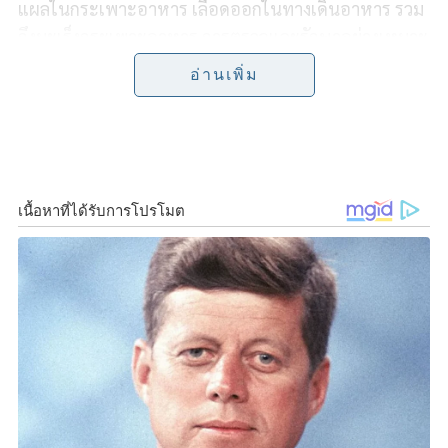
แผลในกระเพาะอาหาร เลือดออกในทางเดินอาหาร รวม
b
t
L
e
ถึงมะเร็งกระเพาะอาหาร การตรวจและรักษาอย่างเหมาะ
o
e
i
สมจึงช่วยลดความเสี่ยงภาวะแทรกซ้อนระยะยาวได้
อ่านเพิ่ม
o
r
n
พญ. ศศิพิมพ์ จามิกร
อายุรแพทย์โรคระบบทางเดิน
k
k
อาหาร โรงพยาบาลเวชธานี อินเตอร์เนชันแนล อธิบายว่า
H. pylori หรือ Helicobacter pylori เป็นแบคทีเรียที่
สามารถอาศัยอยู่ในเยื่อบุกระเพาะอาหาร แม้กระเพาะ
อาหารจะมีความเป็นกรดสูง หากเชื้ออยู่ในร่างกายเป็น
เวลานาน อาจกระตุ้นให้เกิดการอักเสบเรื้อรัง ทำให้เยื่อ
บุกระเพาะอาหารอ่อนแอลง และเพิ่มความเสี่ยงต่อโรค
ทางเดินอาหาร รวมถึงมะเร็งกระเพาะอาหารได้
ทั้งนี้ ผู้ติดเชื้อจำนวนมากอาจไม่แสดงอาการในระยะแรก
ทำให้การติดเชื้อดำเนินไปอย่างเงียบ ๆ นานหลายปีโดย
ไม่รู้ตัว