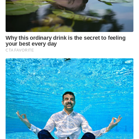
หลังการรักษา โดยไม่จำเป็นต้องส่องกล้อง
การส่องกล้องทางเดินอาหารส่วนบน (Gastroscopy)
การส่องกล้องช่วยให้แพทย์สามารถประเมินความผิดปกติ
ของหลอดอาหาร กระเพาะอาหาร และลำไส้เล็กส่วนต้น
ได้โดยตรง รวมถึงสามารถเก็บตัวอย่างเนื้อเยื่อเพื่อตรวจ
หาเชื้อและประเมินความผิดปกติของเซลล์เพิ่มเติมได้
พญ. ศศิพิมพ์ จามิกร
อายุรแพทย์โรคระบบทางเดิน
อาหาร โรงพยาบาลเวชธานี อินเตอร์เนชันแนล อธิบายว่า
อาการอย่างท้องอืด เรอบ่อย แน่นท้อง หรือปวดแสบ
บริเวณลิ้นปี่ แม้ดูไม่รุนแรงในระยะแรก แต่หากเกิดขึ้นต่อ
เนื่อง เป็น ๆ หาย ๆ หรือกลับมาเป็นซ้ำบ่อย ๆ ไม่ควรมอง
ข้าม เพราะอาจเป็นสัญญาณของความผิดปกติใน
กระเพาะอาหารที่ต้องได้รับการตรวจประเมินอย่าง
เหมาะสม การตรวจตั้งแต่ระยะเริ่มต้นช่วยให้แพทย์
ค้นหาสาเหตุ วางแผนการรักษา และลดความเสี่ยงของ