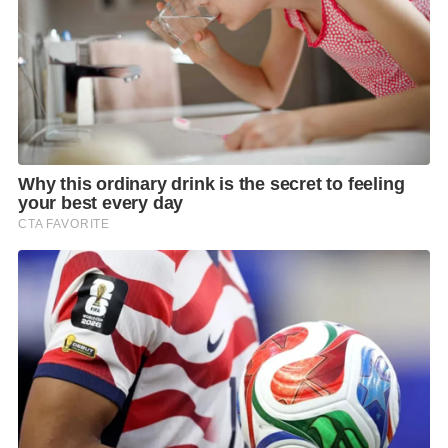
วิธีป้องกันการติดเชื้อ
ล้างมือให้สะอาดก่อนรับประทานอาหารและหลังเข้า
ห้องน้ำ
รับประทานอาหารที่ปรุงสุกและสะอาด
ดื่มน้ำสะอาดที่ได้มาตรฐาน
ดูแลสุขอนามัยส่วนบุคคลอย่างสม่ำเสมอ
หลีกเลี่ยงพฤติกรรมที่อาจเพิ่มความเสี่ยงต่อการรับเชื้อ
H. Pylori กับมะเร็งกระเพาะอาหารเป็นประเด็นที่ควรให้
ความสำคัญ เนื่องจากแบคทีเรียชนิดนี้สามารถก่อให้เกิด
การอักเสบเรื้อรังในกระเพาะอาหาร และอาจนำไปสู่
ภาวะแทรกซ้อนหลายประการ ตั้งแต่โรคกระเพาะอาหาร
อักเสบ แผลในกระเพาะอาหาร เลือดออกในทางเดิน
อาหาร ไปจนถึงมะเร็งกระเพาะอาหารในบางราย แม้ว่าผู้
ที่มีเชื้อจำนวนมากอาจไม่มีอาการชัดเจนในระยะแรก แต่