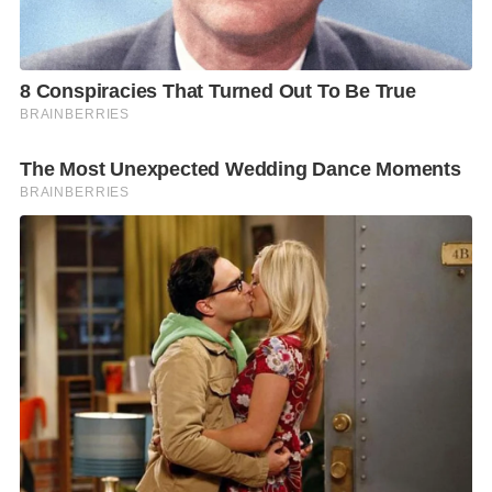
เชื้อ H. pylori ติดต่อได้อย่างไร
ปัจจุบันยังไม่สามารถระบุช่องทางการติดต่อของเชื้อ H.
pylori ได้ชัดเจนทั้งหมด แต่เชื่อว่าอาจเกี่ยวข้องกับการได้
รับเชื้อผ่านทางปาก เช่น การรับประทานอาหารหรือน้ำ
ดื่มที่ปนเปื้อน การล้างมือไม่สะอาดก่อนรับประทาน
อาหารหรือหลังเข้าห้องน้ำ การใช้ภาชนะร่วมกันอย่างไม่
ถูกสุขลักษณะ รวมถึงการอยู่ในสภาพแวดล้อมที่แออัด
หรือมีสุขอนามัยไม่เหมาะสม
อาการที่ไม่ควรมองข้าม
ในระยะแรก การติดเชื้อ H. pylori อาจไม่แสดงอาการ
ชัดเจน แต่หากมีอาการทางระบบทางเดินอาหารเรื้อรัง
เป็น ๆ หาย ๆ รุนแรงขึ้น หรือเริ่มรบกวนการใช้ชีวิต
ประจำวัน ควรพบแพทย์เฉพาะทางเพื่อตรวจหาสาเหตุ
อาการที่ควรสังเกต
ได้แก่
ปวดหรือแสบบริเวณลิ้นปี่