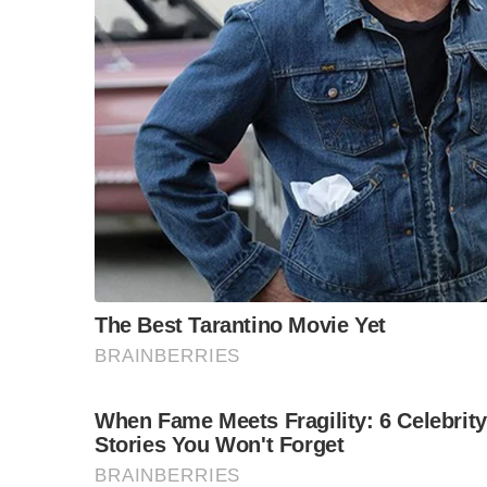
“วันวิชิต” ชี้ระบบเล
ล็อบบี้ทุกกลุ่ม ส่วน
ฐานเส้นเงิน ล็อกโ
ข้อสันนิษฐาน สร้า
Impact ทา