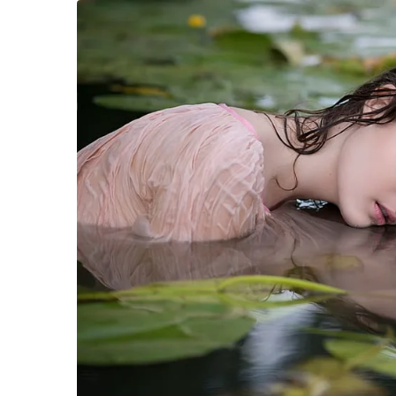
สแกน QR Code ผ่านแอพพลิเคชั่น “ไทยชนะ”
บริการแอลกอฮอล์ล้างมือตามจุดต่างๆ อย่าง
จัดแผนผังของห้องให้มีที่นั่งในการประชุม
ควบคุมจำนวนผู้ใช้บริการและผู้ร่วมประชุมไ
เพิ่มความถี่ในการทำความสะอาดบริเวณจุด
ทำความสะอาดอุปกรณ์ต่างๆ ที่ใช้ในการจัดงาน
พ่นยาฆ่าเชื้อก่อนและหลังงานทุกครั้ง พร้อม
เพิ่มการดูแลระบบเครื่องปรับอากาศเป็นกรณ
มีกฎระเบียบข้อบังคับสำหรับการจัดงานประ
ติดตั้งป้ายข้อความประชาสัมพันธ์ภายในบร
พนักงาน ผู้จัดงานและผู้เข้าร่วมงานต้องส
ทั้งนี้ ความโดดเด่นด้านสถานที่ที่อยู่บนชั้น 5 ศ
ความสะดวกมากมาย สามย่านมิตรทาวน์ฮอลล์จะเป็น
เราพร้อมแล้วในการดูแลทุกท่านที่มาใช้บริการด