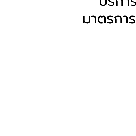
บริกา
มาตรการด