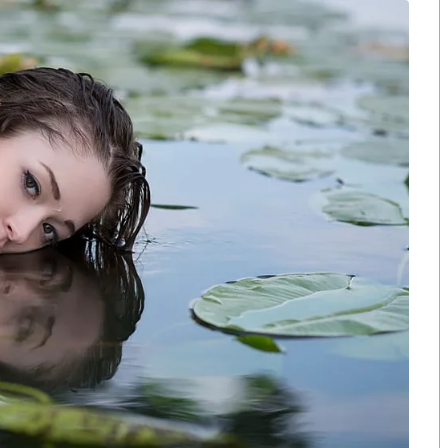
 เพื่อ Check-in และ Check-out
เพียงพอ
โดยมีระยะห่างทางกายภาพอย่างน้อย 1.5 เมตรต่อคน
ม่ให้แออัดจนเกินไป
สัมผัสสาธารณะ
ด้วยน้ำยาฆ่าเชื้อทุกครั้ง
 Big Cleaning สม่ำเสมอ
ีพิเศษ
เภทต่างๆ
ิเวณการจัดงาน
วมหน้ากากอนามัยตลอดเวลา
ูนย์การค้าสามย่านมิตรทาวน์ และเพียบพร้อมด้วยสิ่งอำนวย
สถานที่จัดงานที่ตอบโจทย์ไลฟ์สไตล์ของคนรุ่นใหม่
้วยมาตรฐานการบริการแบบ New Normal Service