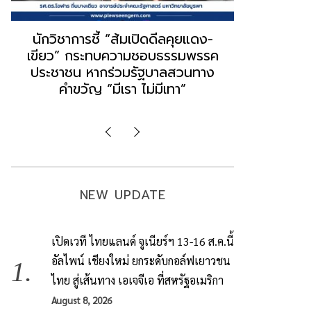
“ธนพร” ชี้หากพรรคประชาชนจับมือ
“วันวิชิต” 
“แดง-เขียว” เท่ากับทำลายตัวเอง
ล็อบบี้ทุกก
ผิดคำพูด ทลายศรัทธาฐานเสียง
ฐานเส้นเงิ
มองข่าวตั้งรัฐบาลใหม่เป็นเพียง
ข้อสันนิษ
กระแสปั่น
Imp
NEW UPDATE
เปิดเวที ไทยแลนด์ จูเนียร์ฯ 13-16 ส.ค.นี้
อัลไพน์ เชียงใหม่ ยกระดับกอล์ฟเยาวชน
ไทย สู่เส้นทาง เอเจจีเอ ที่สหรัฐอเมริกา
August 8, 2026