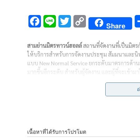
F
L
T
C
Share
a
i
w
o
สามย่านมิตรทาวน์ฮอลล์
สถานที่จัดงานที่เป็นมิตร
c
n
i
p
ให้บริการสำหรับการจัดงานประชุม สัมมนาและนิทร
e
e
t
y
แบบ New Normal Service ยกระดับมาตรการด้านสุ
b
t
L
มากขึ้นอีกระดับ สำหรับผู้จัดงาน และผู้ที่จะเข้ามา
o
e
i
อ
o
r
n
โดยสามย่านมิตรทาวน์ฮอลล์ให้ความสำคัญต่อแนวทางป
k
k
เข้ามาใช้บริการ และเป็นไปตามมาตรฐานของกร
ตรวจวัดอุณหภูมิร่างกายผู้ใช้บริการก่อนเข้