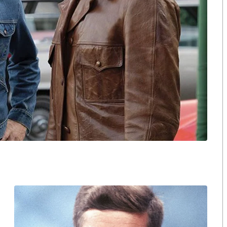
ือก สว. เปิดช่อง
นักวิชาการชี้ “ส้มเปิดดีลคุยแดง-
ปมฮั้วต้องมีหลัก
เขียว” กระทบความชอบธรรมพรรค
หวต กำหนดผล ชี้
ประชาชน หากร่วมรัฐบาลสวนทาง
งกระแส แต่ไร้
คำขวัญ “มีเรา ไม่มีเทา”
งกฎหมาย