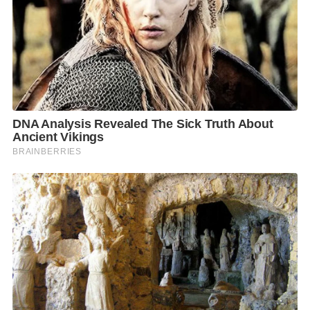
ว่าการดำเนินการในทุกขั้นตอนต้องเป็นไปตามกฎหมาย
และระเบียบของกรมอุทยานฯ อย่างเคร่งครัด เพื่อให้เกิด
ความถูกต้องและยั่งยืน
​นายสุชาติ กล่าวว่า พื้นที่ดังกล่าวมีศักยภาพสูงในการเป็น
จุดท่องเที่ยว โดยจะมีการปรับปรุงให้เป็น “จุดชมวิว
เอราวัณนครินทร์” ถือเป็นจุดชมวิวที่สวยงามที่สุดแห่ง
หนึ่ง เนื่องจากนักท่องเที่ยวจะสามารถมองเห็นทัศนียภาพ
ของเขื่อนศรีนครินทร์ที่โอบล้อมด้วยขุนเขาเขียวขจีแบบ​
360 องศา พร้อมสัมผัสบรรยากาศไอหมอกในช่วงเช้า
และแสงสีทองยามพระอาทิตย์ตกดินได้อย่างชัดเจน
​รมว.ทส. เน้นย้ำว่า การพัฒนาพื้นที่นี้จะมุ่งเน้นความสมดุล
ระหว่างการท่องเที่ยวกับการอนุรักษ์ โดยจะไม่มีการ
ก่อสร้างสิ่งปลูกสร้างถาวรขนาดใหญ่ที่รบกวนธรรมชาติ
แต่จะใช้การปรับปรุงภูมิทัศน์ที่สอดคล้องกับสภาพป่าเดิม