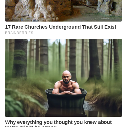
เลือกใช้วัสดุที่เป็นมิตรต่อสิ่งแวดล้อม และกำหนดพื้นที่
การใช้งานที่ชัดเจนเพื่อไม่ให้เกิดการขยายตัวกระทบต่อ
ระบบนิเวศโดยรอบ ทั้งนี้ เพื่อให้ผืนป่าที่ทวงคืนมาได้กลับ
มาทำหน้าที่เป็นแหล่งต้นน้ำและที่อยู่อาศัยของสัตว์ป่าได้
อย่างสมบูรณ์เช่นเดิม
​สำหรับการเปิดให้ประชาชนเข้าไปท่องเที่ยว จะดำเนิน
การภายใต้มาตรการที่รัดกุม คือ​ จะมีการจัดตั้งจุดประสาน
งานเพื่อคอยให้ข้อมูลและดูแลความปลอดภัยตลอดเวลา​
เพิ่มกำลังเจ้าหน้าที่สายตรวจอุทยานฯ ผสานความร่วมมือ
กับตำรวจท้องที่ เพื่อดูแลความสงบเรียบร้อย​ กำหนดเขต
เส้นทางเดินศึกษาธรรมชาติและจุดถ่ายภาพที่ปลอดภัย มี
การจัดทำป้ายสัญลักษณ์แจ้งเตือนที่ชัดเจน เพื่อป้องกัน
อุบัติเหตุและการพลัดหลงของนักท่องเที่ยว
​”การเปลี่ยนพื้นที่บุกรุกให้เป็นแหล่งท่องเที่ยวทาง
ธรรมชาติ จะต้องทำอย่างรอบคอบตามระเบียบปฏิบัติ