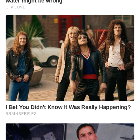
เพื่อให้ประชาชนมั่นใจได้ว่านี่คือพื้นที่ของทุกคนที่
ปลอดภัย มีระเบียบ และสวยงามอย่างยั่งยืน” นายสุชาติ
กล่าวทิ้งท้าย.
F
L
T
C
S
Share
a
i
w
o
h
c
n
i
p
a
e
e
t
y
r
b
t
L
e
o
e
i
o
r
n
k
k