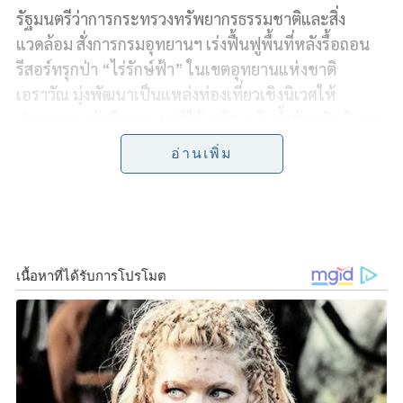
รัฐมนตรีว่าการกระทรวงทรัพยากรธรรมชาติและสิ่ง
c
n
i
p
a
แวดล้อม สั่งการกรมอุทยานฯ เร่งฟื้นฟูพื้นที่หลังรื้อถอน
e
e
t
y
r
รีสอร์ทรุกป่า “ไร่รักษ์ฟ้า” ในเขตอุทยานแห่งชาติ
เอราวัณ มุ่งพัฒนาเป็นแหล่งท่องเที่ยวเชิงนิเวศให้
b
t
L
e
ประชาชนเข้าถึงธรรมชาติได้ พร้อมเน้นย้ำต้องดำเนินทุก
o
e
i
ขั้นตอนตามระเบียบของกรมอุทยานแห่งชาติฯ อย่าง
อ่านเพิ่ม
เคร่งครัด
o
r
n
k
k
​สืบเนื่องจากความคืบหน้ากรณีอุทยานแห่งชาติเอราวัณ
ดำเนินการบังคับใช้กฎหมายกับ “ไร่รักษ์ฟ้า” รีสอร์ทที่
บุกรุกพื้นที่อุทยานแห่งชาติ ในตำบลท่ากระดาน อำเภอ
ศรีสวัสดิ์ จังหวัดกาญจนบุรี ล่าสุด นายสุชาติ ชมกลิ่น
รัฐมนตรีว่าการกระทรวงทรัพยากรธรรมชาติและสิ่ง
แวดล้อม (รมว.ทส.) ได้สั่งการให้กรมอุทยานแห่งชาติ สัตว์
ป่า และพันธุ์พืช เร่งปรับปรุงภูมิทัศน์และยกระดับ
มาตรฐานความปลอดภัยของนักท่องเที่ยว โดยกำชับ