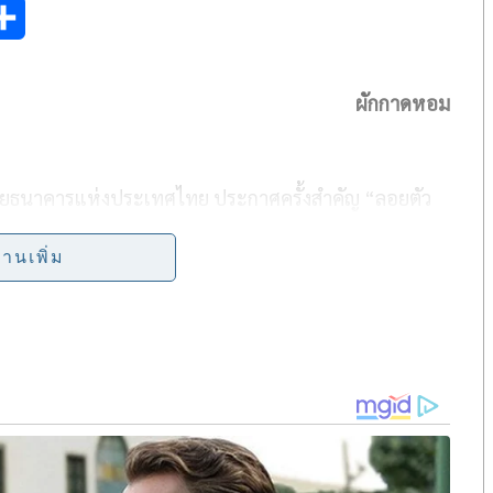
S
h
ผักกาดหอม
a
r
e
ยธนาคารแห่งประเทศไทย ประกาศครั้งสำคัญ “ลอยตัว
่านเพิ่ม
ากกองทุนเฮดจ์ฟันด์หลายครั้ง จนทำให้เงินสำรองระหว่าง
๒.๘๕ พันล้านดอลลาร์สหรัฐเท่านั้น
ไปถึง ๕๕ บาทต่อดอลลาร์