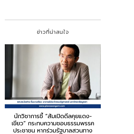
ข่าวที่น่าสนใจ
“ธนพร” ชี้หากพรรคประชาชนจับมือ
“วันวิชิต” 
“แดง-เขียว” เท่ากับทำลายตัวเอง
ล็อบบี้ทุกก
ผิดคำพูด ทลายศรัทธาฐานเสียง
ฐานเส้นเงิ