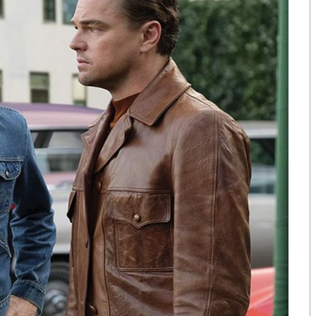
ต้มยำกุ้ง แต่ก็ช็อกคนไทยทั้งประเทศ
์บนถนนสายมุกดาหาร-ดอนตาล บริเวณบ้านนาเวียงแก
ูป และบาดเจ็บอีกหลายรูป
อายุเพียง ๑๑ ขวบขับรถ ความรับผิดชอบต่อสังคมอยู่ตรง
่ก็ถือว่าไร้จิตสำนึกต่อสังคมมากพอแล้ว