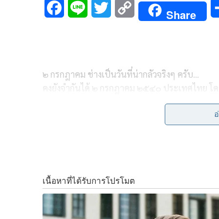
F
L
T
C
Share
a
i
w
o
c
n
i
p
e
e
t
y
๒ กรกฎาคม ช่างเป็นวันที่น่ากลัวจริงๆ ครับ…
b
t
L
คงยังจำกันได้ ๒ กรกฎาคม ๒๕๔๐ ประเทศไทย โด
ค่าเงินบาท”
o
e
i
อ
o
r
n
มันเกิดขึ้นหลังเงินบาทถูกโจมตีอย่างหนักหน่วงจ
ประเทศลดลงจาก ๔ หมื่นล้านดอลลาร์สหรัฐ เหลือ 
k
k
ค่าเงินบาทอ่อนยวบจาก ๒๕ บาทต่อดอลลาร์ ไหล
๕๘ ไฟแนนซ์ปิดตัว
๖ ธนาคารม้วนเสื่อ
บริษัทเอกชนล้มละลายอีกเพียบ