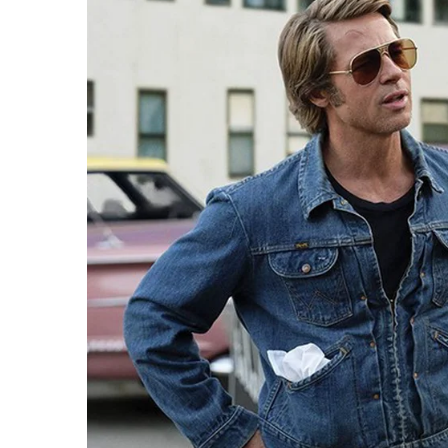
ประชาชนเหมือนถูกลอยแพ
นักธุรกิจฆ่าตัวตาย!
นั่นคือ วิกฤตต้มยำกุ้ง
S
e
๒ กรกฎาคม (วานนี้) แม้เรื่องที่เกิดจะไม่ใหญ่เท่า
a
เด็กพิเศษ ๑๑ ขวบ ขับรถกระบะชนคณะพระธุดงค
r
ต.นาสีนวล อ.เมืองฯ จ.มุกดาหาร มรณภาพรวม ๘ ร
c
ช็อก! จริงๆ ครับ
h
f
o
มันเกิดขึ้นได้อย่างไร ใครเป็นคนหัดให้เด็กพิเศษ
r
ไหน
:
ลำพังหัดให้เด็กปกติอายุยังไม่ถึงเกณฑ์จะมีใบขับขี
นี่เป็นเด็กพิเศษ
คิดอะไรกันอยู่