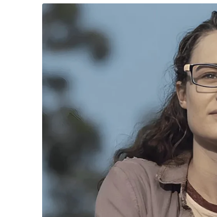
ส่งให้คนที่มีตำแหน่งแห่งหนใหญ่กว่าเป็นทอดๆ
จิ้มมาเลยครับหน่วยงานรัฐ กระทรวง ทบวง กรม ไหน
ถ้าหาได้ก็ถือว่าช็อกเหมือนกันนะครับ เพราะไม่น่
ในอดีตสํานักงานพระพุทธศาสนาฯ ยังมีเงินทอนเล
๒ กรกฎาคม นายกฯ อนุทิน ชาญวีรกูล แถลงผลสอ
ข้าราชการท้องถิ่น
ดูขึงขังครับ! ชูตัวอย่างกระดาษคําตอบ แล้วพูดว่า
“…อันนี้เป็นกระดาษปลอม ไม่ใช่ของจริง
เราไม่จําเป็นต้องถามหรอก กระบวนการนี้มันทุ
การสอบดำเนินการวินัยร้ายแรงกับผู้ที่เข้าข่าย
“วันวิชิต” ชี้ระบบเล
ล็อบบี้ทุกกลุ่ม ส่วน
ซึ่งไม่สามารถเปิดเผยชื่อตอนนี้ได้ เพราะเรายังไม่
ฐานเส้นเงิน ล็อกโ