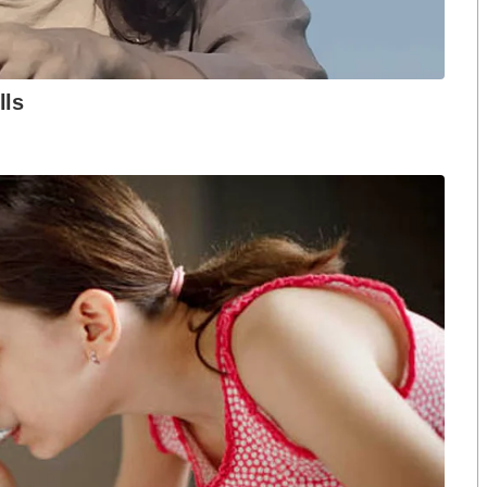
งกระแส แต่ไร้
คำขวัญ “มีเรา ไม่มีเทา”
งกฎหมาย
้องรอผลสอบของหลายๆ หน่วยงานมายันข้อมูลกัน เพื่อให้
ดิ้นหลุดก็ไม่มี
ะแนน
่ทุกคนก็คิดแบบนี้เหมือนกัน
ิ คนนี้เป็นคนที่โกงเฉยๆ ไม่ได้ เราต้องไปพูดให้เขารับ
ตัวให้แน่น ดิ้นไม่หลุด เราทํางานกันแบบนี้ ที่ผ่านมาก็ยัง