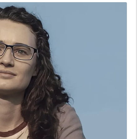
บ้างที่ไม่โกง
าจะมี
ยครับ ปัจจุบันไม่ทราบปลอดโกงหรือยัง
บของกระทรวงมหาดไทยเรื่องการทุจริตการสอบ
…
จริตแน่นอน ซึ่งกระทรวงมหาดไทยตั้งคณะกรรมการสอบ ใน
ือก สว. เปิดช่อง
นักวิชาการชี้ “ส้มเปิดดีลคุยแดง-
ปมฮั้วต้องมีหลัก
เขียว” กระทบความชอบธรรมพรรค
ได้ดําเนินคดี จะเป็นการกล่าวหาเขา เพราะมีบุคคลที่มีชื่อ
หวต กำหนดผล ชี้
ประชาชน หากร่วมรัฐบาลสวนทาง