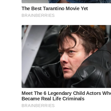
ครับ…อีกเรื่องที่ช็อก ความจริงก็ช็อกกันมานานแล้
คือเรื่อง “โกง”
วันนี้คำว่า “โกง” กลายเป็นคำพูดที่สุดแสนจะธรรมดาไ
เรื่องโกง มันกลับเป็นเรื่องธรรมดาที่เกิดขึ้นได้ทุกวั
ไม่ว่าจะเป็นนักการเมืองโกง ข้าราชการโกง หรือ
ชาชินจนเริ่มรู้สึกช็อกว่าทำไมถึงเป็นเช่นนั้น
มันโกงกันทุกระดับ เพราะไม่มีการปราบอย่างจริงจั
เขียนไว้ในนโยบายรัฐบาลสวยหรูกันทั้งนั้น แต่ในทา
โกงกันเป็นล่ำเป็นสัน
ลูกน้องโกงส่งส่วยให้นาย
นายก็ส่งต่อไปให้ผู้ใหญ่