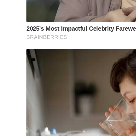
ข้อสันนิษฐาน สร้า
เสียง
Impact ทา
และมีตําแหน่งสูง!
เราจะไปกล่าวหาลอยๆ ไม่ได้ จะต้องมีข้อมูล จะต
รูปคดีมีความกระชับและมีความแน่นหนา โอกาสที่จะ
ก็มีทั้งเรื่องการโอนเงิน มีการบรรจุคน มีการแก้ค
ดูแต่ละเรื่องที่ทําเป็นอาญาแผ่นดินทั้งนั้น
อย่างที่บอก พวกชั่ว ขายชาติ อันนี้คือความรู้สึกที
แต่เราจะบอกว่าคนนี้เป็นคนชั่ว คนนี้เป็นคนขายชาต
ข้อกล่าวหานี้ด้วยหลักฐาน
ในรัฐบาลผมต้องมีหลักฐานที่เป็นที่ประจักษ์ ต้องมัด
ไม่เห็นมีใครรอดสักราย…”