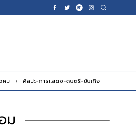
ังคม
ศิลปะ-การแสดง-ดนตรี-บันเทิง
หอม