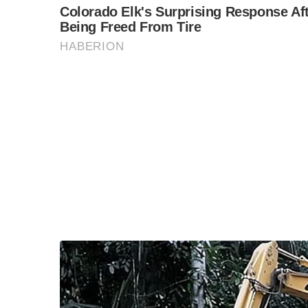
ถ้ารู้จักถอดบทเรียน ออกจากคุกก็จำศีลต่อในถ้ำนานเท
เสือที่นอนนิ่งอยู่ในบ้าน ไม่น่ากลัวเท่าเสือที่กบดา
หวังว่า “นักโทษชายทักษิณ” จะเลือกกินนอนเงียบๆ
เกษียณ
แต่ถ้าไม่…ก็ลำบากครับ
อิสรภาพที่ได้มาในช่วงการโรยราของพรรคเพื่อไทย เ
หากจมไม่ลงงานนี้อาจต้องเดิมพันด้วยตระกูล
การที่คนเสื้อแดงเรือนพันแห่ไปรับหน้าคุก อยาก