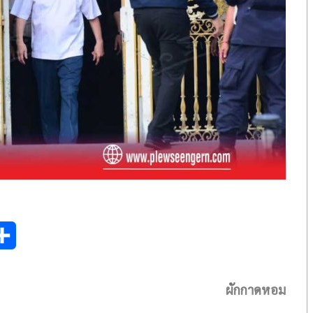
S
h
ผักกาดหอม
a