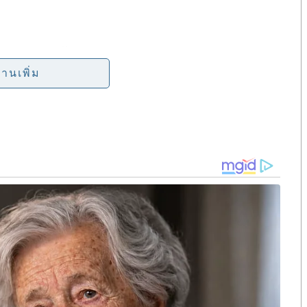
r
e
ันพูดไว้แบบนั้นหลังออกจากคุก
่านเพิ่ม
ารยามีเล่ห์เหลี่ยมมาก…