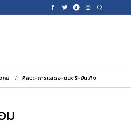
ังคม
ศิลปะ-การแสดง-ดนตรี-บันเทิง
หอม