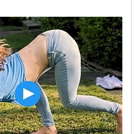
งกระแส แต่ไร้
คำขวัญ “มีเรา ไม่มีเทา”
งกฎหมาย
.๑๑๒ ซึ่งมีโอกาสกลับเข้าคุกได้อีก
 และอาจจะมาเร็วด้วย ซึ่งต้องขบคิด
้วและคงกู่ไม่กลับ
วรอยู่เบื้องหลังแล้ว ต้องอยู่เบื้องหลังให้จริง ไม่เห็นตัว
มา และคงมีแรงกระแทกกลับเช่นกัน
ือนกัน เพียงแต่ว่าทำใจได้หรือเปล่า ความจริงเสืออยู่มุม