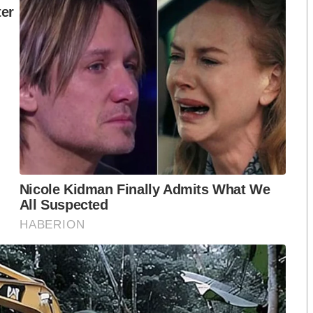
่าไหร่ยิ่งดีเท่านั้น
นเงียบเพื่อรอโจมตีเหยื่อ
อยู่ในบ้าน เล่นกับลูกกับหลานไปตามประสาผู้สูงอายุวัย
ป็นเรื่องที่น่าจะตัดสินใจได้ง่ายๆ ว่าควรจะอยู่แบบไหน
ให้ “นักโทษชายทักษิณ” ได้ตระหนักว่า นั่นคือภาพลวงตา