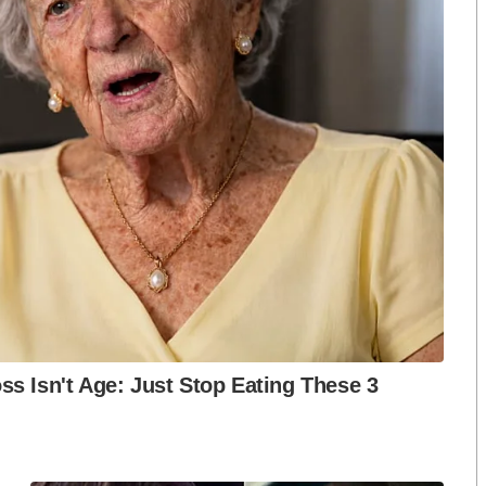
ักษิณ” จะกลับตัวกลับใจหรือไม่ หรือยังมีความคิดว่าตัว
ได้บ้าง…
รอบ ๘ เดือน ไม่มีร่องรอยของผู้ป่วยวิกฤตติดเตียง ห่าง
๐ ปีทั่วๆ ไป
ดในตอนนี้