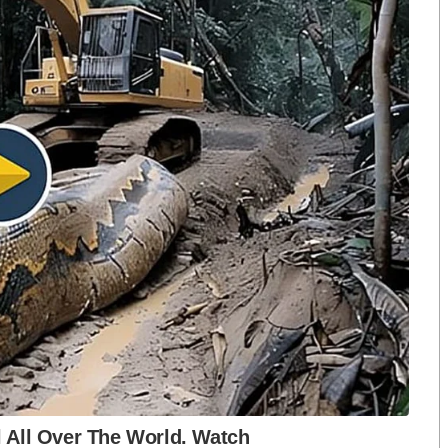
เพื่อไทยได้พิสูจน์ให้เห็นแล้วว่าความยิ่งใหญ่เป็นเพียง
ความเป็นทักษิณมากที่สุด พูดไว้น่าสนใจครับ…
ุกตั้งแต่เช้า ๑๑ พ.ค.นี้ แต่มีคำถามว่า หลังจากนั้นจะ
ที่คนไทยไม่มีสิทธิ์ห้ามทักษิณยุ่งการเมืองด้วย
่อมไม่มีปัญหาอะไรเช่นกัน แต่ปัญหาที่ผ่านมาเกิดจาก
ือก สว. เปิดช่อง
นักวิชาการชี้ “ส้มเปิดดีลคุยแดง-
ปมฮั้วต้องมีหลัก
เขียว” กระทบความชอบธรรมพรรค
 ๗๗ ปี ใครก็ไม่เข้าไปยุ่งกับชีวิตของบุคคลธรรมดา เพราะ
หวต กำหนดผล ชี้
ประชาชน หากร่วมรัฐบาลสวนทาง
สิทธิ์