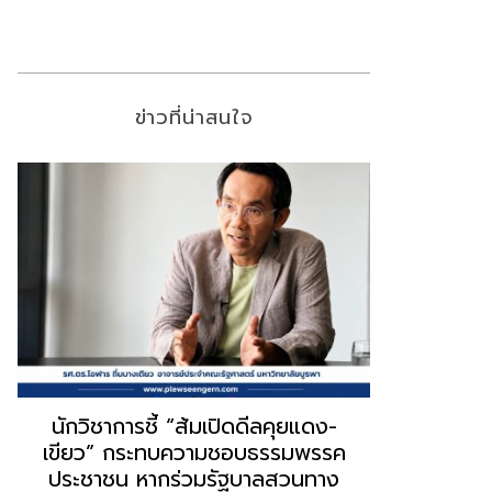
ข่าวที่น่าสนใจ
“ธนพร” ชี้หากพรรคประชาชนจับมือ
“วันวิชิต” 
“แดง-เขียว” เท่ากับทำลายตัวเอง
ล็อบบี้ทุกก
ผิดคำพูด ทลายศรัทธาฐานเสียง
ฐานเส้นเงิ