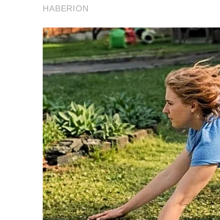
ข้อสันนิษฐาน สร้า
Impact ทา
ฝ่ายต่อต้านก็มีสิทธิ์ต้าน
ฝ่ายสนับสนุนก็มีสิทธิ์สนับสนุนเช่นกัน
อีกทั้ง ทักษิณ ยังมีอีกสองคดีคือ คดีชั้น ๑๔ และ ม
โดยคดีชั้น ๑๔ น่ากลัวกว่าคดี ม.๑๑๒ หลายเท่าตัว
อีกอย่างจุดสูงสุดทางการเมืองของทักษิณ ผ่านไปแล
สิ่งสำคัญหากทักษิณ อดไม่ได้ ถ้าต้องการยุ่งการเมืองค
เป็นคนไร้ร่องรอย ถ้าทำไม่ได้จะเกิดผลลัพธ์ตาม
การอยู่เบื้องหลังทำได้ แต่ว่าบางทีคนเราไม่ชินเหม