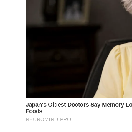
ออกจากคุกครั้งนี้คาดเดายากครับว่า “นักโทษชายท
เองคือศูนย์กลางของพรรคเพื่อไทยอยู่
S
e
โทษจาก ๑๐ ปี เหลือ ๘ เดือน จะช่วยขัดเกลาอะไร
a
r
ยากจะหยั่งรู้จริงๆ
c
h
f
แต่ที่แน่ๆ คือ ภาพแรกของ “นักโทษชายทักษิณ” ใน
o
หมอไม่ได้แม้เศษเสี้ยวนาทีเดียว
r
:
สภาพร่างกายโดยรวม อยู่ในเกณฑ์ชายชราวัยใกล้ ๘
เทียบกับการอยู่ในคุก ๘ เดือน ถือว่าดูดีทีเดียว
ออกจากคุกแล้วไงต่อ เป็นคำถามที่ถามกันมากที่สุ