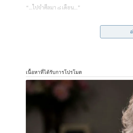
e
e
t
y
“…ไปจำศีลมา ๘ เดือน…”
b
t
L
“นักโทษชายทักษิณ ชินวัตร” นักโทษคดีคอร์รัปช
o
e
i
อ
o
r
n
ฟังแล้วแอบสะดุ้งอยู่เหมือนกัน
k
k
เพราะมันตีความได้หลายทาง
อาจเป็นการพูดลอยๆ ไม่มีความหมายใดๆ ก็ได้
นึกถึงเสือเฒ่าจำศีลครับ!
…ชายสูงอายุที่มีท่าทีสงบเสงี่ยมน่านับถือ แต่เจ้าม
ฉะนั้นอย่าไว้วางใจเสือเฒ่าจำศีลเป็นอันขาด