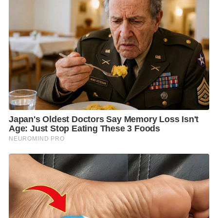
มีโทรศัพท์ลึกลับพยายามกดดันให้ล้มเลิกการจับกุม โดย
อ้างว่ารู้จักนายตำรวจชั้นผู้ใหญ่ รวมถึงมีสายโทรศัพท์จาก
ฝั่งเมียนมาเข้ามาเกี่ยวข้องด้วย ดังนั้น ต้องชื่นชมเจ้า
หน้าที่ผู้จับกุม ที่ไม่กลัว ไม่หวั่นไหว และยังยืนหยัดทำ
หน้าที่ตามกฎหมาย พร้อมย้ำชัดว่า “วันนี้พวกเรามาอยู่
ตรงนี้แล้ว ไม่มีผู้ใหญ่ที่สูงกว่านี้มาเคลียร์เรื่องนี้ได้”
นี่คือสัญญาณชัดเจนว่า รัฐบาลเอาจริงกับการปราบปราม
สินค้าเถื่อน สินค้าหนีภาษี และขบวนการผิดกฎหมายที่
บ่อนทำลายเศรษฐกิจไทย เพราะสินค้าเถื่อนไม่ได้ทำร้าย
แค่รัฐ แต่ยังทำร้ายผู้ประกอบการสุจริต คนทำมาหากินที่
เสียภาษีถูกต้อง และระบบเศรษฐกิจโดยรวมของประเทศ
นายกรัฐมนตรี ย้ำว่า การปราบปรามจะดำเนินต่อเนื่อง
หากปราบไม่ได้ ก็ต้องยึดให้เป็นของแผ่นดิน และหากใคร
ยังคิดลักลอบนำเข้าสินค้าผิดกฎหมาย ก็ต้องขอบคุณล่วง