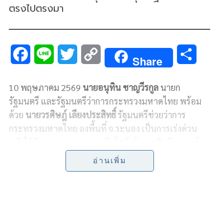
ตรงไปตรงมา
F
L
T
C
S
Share
a
i
w
o
h
10 พฤษภาคม 2569
นายอนุทิน ชาญวีรกูล
นายก
c
n
i
p
a
รัฐมนตรี และรัฐมนตรีว่าการกระทรวงมหาดไทย พร้อม
e
e
t
y
r
ด้วย
นายวรศิษฎ์ เลียงประสิทธิ์
รัฐมนตรีช่วยว่าการ
กระทรวงมหาดไทย ลงพื้นที่ จ.ระนอง เป็นการเร่งด่วน
b
t
L
e
หลังได้รับรายงานการตรวจยึดโกดังต้องสงสัยลักลอบเก็บ
o
e
i
สินค้าหนีภาษีมูลค่ากว่า 50 ล้านบาท
อ่านเพิ่ม
o
r
n
k
k