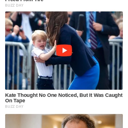
นายอนุทิน ระบุว่า รัฐบาลมีนโยบายชัดเจนในการปราบ
ปรามการกระทำผิดกฎหมายทุกรูปแบบ เมื่อได้รับ
รายงานว่ามีการตรวจจับสินค้าเถื่อนรายใหญ่ในพื้นที่
จ.ระนอง จึงเดินทางมาตรวจสอบด้วยตนเอง
นายกรัฐมนตรี กล่าวว่า เมื่อเห็นสภาพโกดังแล้วรู้สึกตกใจ
เพราะมีการเก็บกักตุนสินค้าจำนวนมากที่เชื่อว่าไม่ได้เสีย
ภาษีอย่างถูกต้อง โดยเบื้องต้นคาดว่าอาจมีการแจ้งเป็น
สินค้าผ่านแดน ซึ่งตามหลักต้องอยู่ไม่เกิน 30 วัน หากเกิน
กำหนด สินค้าอาจต้องตกเป็นของแผ่นดิน
อย่างไรก็ตาม รัฐบาลจะให้ความเป็นธรรมกับผู้ประกอบ
การ หากมีหลักฐานการเสียภาษีถูกต้อง ก็สามารถนำมา
แสดงได้ แต่หากพิสูจน์ไม่ได้ ก็ต้องดำเนินคดีตามกฎหมาย
และขยายผลไปถึงต้นตอของเครือข่ายทั้งหมด
ที่สำคัญ นายกรัฐมนตรีเปิดเผยว่า หลังเจ้าหน้าที่เข้าจับกุม