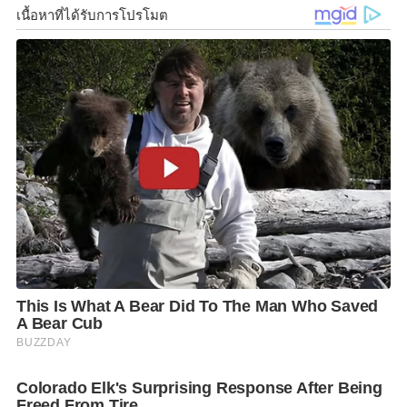
โกดังดังกล่าวตั้งอยู่บริเวณถนน 4080 ต.บางริ้น อ.เมือง
ระนอง จ.ระนอง โดยเจ้าหน้าที่ฝ่ายความมั่นคง ตำรวจ
และทหาร เข้าตรวจสอบ หลังได้รับแจ้งจากประชาชนใน
พื้นที่ว่ามีการลักลอบจัดเก็บสินค้าของชาวต่างชาติ ซึ่งเป็น
ชาวเมียนมา
จากการตรวจสอบเบื้องต้น พบสินค้าจำนวนมาก ทั้งเครื่อง
ใช้ไฟฟ้า เครื่องจักรผลิตไฟฟ้าขนาดใหญ่สำหรับโรงงาน
และโรงแรม เครื่องปรับอากาศแบบร้อนและแบบเย็น ปั๊ม
น้ำ ตู้แช่แข็ง และแอร์กว่า 2,000 เครื่อง รวมมูลค่ากว่า 50
ล้านบาท โดยเจ้าหน้าที่ตั้งข้อสงสัยว่าเป็นสินค้าลักลอบนำ
เข้าโดยไม่ผ่านพิธีการทางศุลกากร