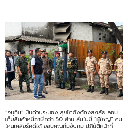
“อนุทิน” บินด่วนระนอง ลุยโกดังต้องสงสัย ลอบ
เก็บสินค้าหนีภาษีกว่า 50 ล้าน ลั่นไม่มี “ผู้ใหญ่” คน
ไหนเคลียร์คดีได้ ขอบคุณทีมจับกุม ปฏิบัติหน้าที่