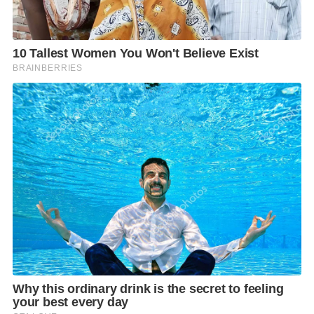
ย้าย และยังเรียนนายกฯ ว่า ในหลุมหลบภัยยังเป็นพื้น
ทรายอยู่ หากเป็นพื้นคอนกรีตจะอมความร้อน คงจะใช้
เป็นพวกแผ่นยางหรือหญ้าเทียมไปวางไว้เพื่อให้ช่วงที่มี
เหตุ แต่หากช่วงไม่มีเหตุก็นำไปเก็บรักษาได้ นี่คือ สิ่งที่นา
ยกฯ ได้ลงไปเห็นในพื้นที่และได้มีข้อสั่งการมา
เมื่อถามว่า แปลว่า สถานการณ์ไม่น่าจะมีปัญหาอะไร
หรือยังวางใจได้หรือไม่ นายอนุทิน กล่าวว่า ถ้าดูทางฝ่าย
ทหารยังมีการสื่อสารในเชิงการเจรจาพูดคุยหารือกันอยู่
ในส่วนของผู้ว่าราชการจังหวัดคอยสนับสนุนทหารทุก
ประเด็น เรื่องเปิด-ปิดด่านก็เช่นกัน เราก็เปิดของเราอย่าง
นี้ ถ้าเขาจะมาเหลื่อมเวลา ตนคิดว่า คนที่เสียประโยชน์
คือฝั่งเขา เอาเป็นประเด็นการเมืองอะไรตรงนี้ ไม่ก้าวล่วง
ส่วนของเรายืนยันว่า จะเปิดแบบนี้ จะทำให้เกิด
ประโยชน์สูงสุด เพราะตอนนี้เปิดวันละ 6-7 ชั่วโมงอยู่
แล้ว ถ้าเปิดเหลื่อมกันจะเหลือ 6 ชั่วโมง ถามว่า ใครเสีย