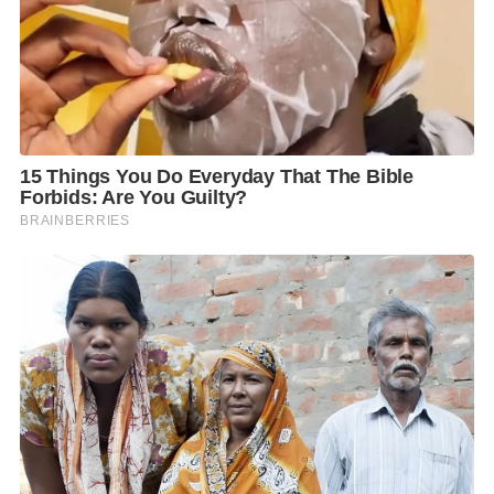
สถานการณ์ไม่ดีไม่ต้องรอผู้อำนวยการโรงเรียน สามารถ
ส่งนักเรียนกลับบ้านได้ทันที และนายกฯ ย้ำว่า ไม่ว่าจะเกิด
อะไรก็ตาม ชีวิตของประชาชน โดยเฉพาะอย่างยิ่งผู้สูง
อายุและเด็กนักเรียนต้องไม่ได้รับอันตรายอย่างเด็ดขาด
เมื่อถามถึงกรณีนายกฯ ถามกระทรวงมหาดไทยว่า ทำไม
ไม่มาของบประมาณไปทำบังเกอร์ หลุมหลบภัย นาย
อนุทิน กล่าวว่า เรื่องนี้ได้กราบเรียนนายกฯ ไปแล้ว
กระทรวงมหาดไทยตอนนี้ได้สั่งการให้ทั้งผู้ว่าราชการ
จังหวัด นายอำเภอ ปลัดอำเภอเร่งสำรวจหลุมหลบภัย ทั้ง
สภาพที่มีอยู่ และในส่วนที่ยังขาดอยู่ซึ่งมีหลายแห่งที่ขาด
อยู่ ตอนนี้เรียนนายกฯ ไปแล้วว่า สำนักงานปลัดกระทรวง
มหาดไทยจะมีงบเรื่องพวกนี้อยู่ ไม่ต้องของบกลาง และจะ
เร่งดำเนินการจัดทำหลุมหลบภัย ซึ่งต้องทำให้มีมาตรฐาน
เข้าไปต้องมั่นคง ปลอดภัย แข็งแรง ทางเข้าทางออกต้อง
ไม่มีอะไรมาบล็อก ต้องตั้งอยู่ริมถนนที่สามารถเคลื่อนย้าย
ไปที่ที่ปลอดภัยกว่าได้ง่าย ต้องมีการวางแผนซ้อมเคลื่อน