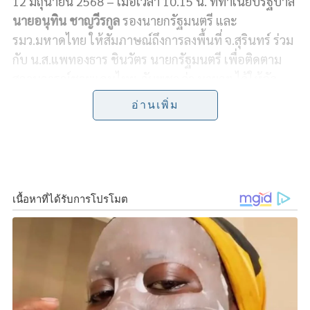
12 มิถุนายน 2568 – เมื่อเวลา 10.15 น. ที่ทำเนียบรัฐบาล
c
n
i
p
a
นายอนุทิน ชาญวีรกูล
รองนายกรัฐมนตรี และ
e
e
t
y
r
รมว.มหาดไทย ให้สัมภาษณ์ถึงการลงพื้นที่ จ.สุรินทร์ ร่วม
กับ น.ส.แพทองธาร ชินวัตร นายกรัฐมนตรี เพื่อติดตาม
b
t
L
e
สถานการณ์ชายแดนไทย-กัมพูชา ว่า นายกฯ ได้ให้จัด
o
e
i
เตรียมเรื่องการสนับสนุนแนวหลังอย่างเต็มที่ และได้ให้
อ่านเพิ่ม
นโยบายเหมือนสุภาษิต มหาดไทยเป็นบ้าน ทหารเป็นรั้ว
o
r
n
โดยนายกฯ ได้ให้นโยบายและวิสัยทัศน์มาแล้ว เราก็ต้อง
k
k
ทำบ้านให้น่าอยู่ มีความอบอุ่น ให้มีความปลอดภัย ส่วนพี่
น้องทหารที่เป็นรั้วก็จะปกป้องบ้านไม่ให้มีใครมารุกราน
หรือทำร้าย ซึ่ง 2 คำนี้ ในฐานะที่เป็นผู้ปฏิบัติงานถือว่า
รับบัญชาจากนายกฯ และเรามาทำทุกอย่างให้เรียบร้อย
การดูแลชาวบ้านในพื้นที่นั้น ทั้งเรื่องเศรษฐกิจ ชีวิตความ
เป็นอยู่ เรื่องการเตรียมพร้อมหากมีสถานการณ์ฉุกเฉิน
เช่น โรงพยาบาล โรงพยาบาลสนาม ศูนย์พักพิง ต้อง
พร้อม โรงเรียนต้องมีความตื่นตัวตลอดเวลา หาก