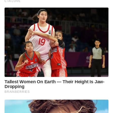
ประโยชน์มากกว่าระหว่างเขาเข้ามาขายของกับเราไม่
ออกไปซื้อของเขา หรือไปทำธุรกิจที่เขา ก็แล้วแต่
ผู้สื่อข่าวถามว่า จะทำความเข้าใจกับประชาชนในพื้นที่
อย่างไร โดยเฉพาะเรื่องการสื่อสารเพื่อไม่ให้เกิด
ความคลาดเคลื่อน นายอนุทิน กล่าวว่า เรื่องการสื่อสาร
สำคัญมาก ทางพี่น้องประชาชนเราก็ใช้ในส่วนของฝ่าย
ปกครองไปสร้างความมั่นใจ สร้างความอบอุ่นกับ
ประชาชน โดยรวมขวัญกำลังใจดี ผู้ที่วิตกกังวลมากหน่อย
คือ ผู้สูงอายุ แต่วัยทำงานหรือชาวบ้านเขาทราบถึง
สถานการณ์อยู่ รวมถึงเรามีการให้คำแนะนำและบอกว่า
พื้นที่ไหนช่วงนี้ไม่ควรไป สภาพชีวิตก็ยังเป็นปกติอยู่ โดย
วันที่ 13 มิ.ย. ตนจะลงพื้นที่ จ.อุบลราชธานี เพื่อประชุม
หลังจากได้รับข้อสั่งการจากนายกฯ ที่ จ.สุรินทร์ เรื่อง 7
จังหวัดที่มีชายแดนติดกับกัมพูชา เพื่อลงรายละเอียดเป็น
จุดๆ กันไปว่า จะมีแผนสั่งการหรือแผนเผชิญเหตุ