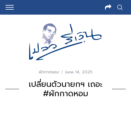
ผักกาดหอม
June 14, 2025
เปลี่ยนตัวนายกฯ เถอะ
#ผักกาดหอม