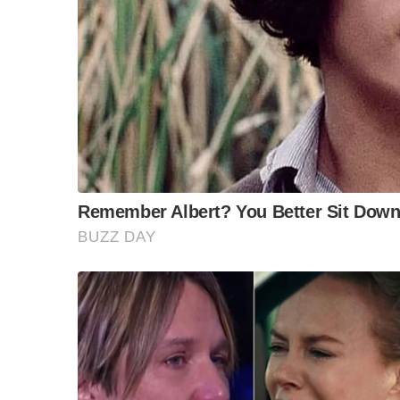
“วันวิชิต” ชี้ระบบเล
ล็อบบี้ทุกกลุ่ม ส่วน
ฐานเส้นเงิน ล็อกโ
ข้อสันนิษฐาน สร้า
Impact ทา