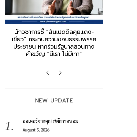
“ธนพร” ชี้หากพรรคประชาชนจับมือ
“วันวิชิต” 
“แดง-เขียว” เท่ากับทำลายตัวเอง
ล็อบบี้ทุกก
ผิดคำพูด ทลายศรัทธาฐานเสียง
ฐานเส้นเงิ
มองข่าวตั้งรัฐบาลใหม่เป็นเพียง
ข้อสันนิษ
กระแสปั่น
Imp
NEW UPDATE
ออเดอร์จากคุก! #ผักกาดหอม
August 5, 2026