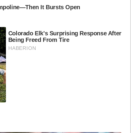
้งแต่เวลา 8.00 น.-18.00 น. ไม่เว้นวันหยุดราชการ ซึ่ง
ได้ตลอดเวลา โดยทางศูนย์จะทยอยตอบตามลำดับ
-9046-47, 0-2509-9075, 0-2509-9079 และเบอร์มือถือ
ee/XiSW4Pn
S
h
a
r
e