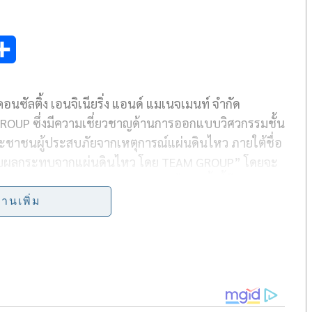
S
h
นซัลติ้ง เอนจิเนียริ่ง แอนด์ แมเนจเมนท์ จำกัด
a
ROUP ซึ่งมีความเชี่ยวชาญด้านการออกแบบวิศวกรรมชั้น
r
ะชาชนผู้ประสบภัยจากเหตุการณ์แผ่นดินไหว ภายใต้ชื่อ
e
ได้รับผลกระทบจากแผ่นดินไหว โดย TEAM GROUP” โดยจะ
ได้รับผลกระทบจากเหตุการณ์แผ่นดินไหวครั้งนี้ โดยเฉพาะ
องต้นและให้คำแนะนำเบื้องต้นในการรับมืออย่างปลอดภัย
่านเพิ่ม
 ๆ ทั้งสิ้น หากผู้ใดมีข้อสงสัยเกี่ยวกับความเสียหายของ
่ยวชาญของเราช่วยประเมินเบื้องต้นได้ทันที TEAM GROUP
ู้ประสบภัย พร้อมสนับสนุนภาครัฐในการฟื้นฟูอย่างเต็ม