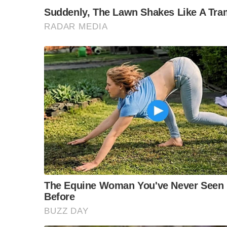
โดยศูนย์ดังกล่าว จะให้บริการให้คำปรึกษา ทุกวันตั
หลังจากเวลาข้างต้นประชาชนยังสามารถสอบถาม
สำหรับผู้ที่ต้องการสอบถาม ติดต่อได้ที่ 0-2509
06-5934-9244 และ Line Official: https://lin.
S
e
a
F
L
T
C
Share
r
c
a
i
w
o
h
f
c
n
i
p
o
e
e
t
y
r
:
b
t
L
o
e
i
o
r
n
k
k