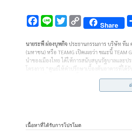
F
L
T
C
Share
a
i
w
o
นายระพี ผ่องบุพกิจ
ประธานกรรมการ บริษัท ทีม คอ
c
n
i
p
(มหาชน) หรือ TEAMG เปิดเผยว่า ขณะนี้ TEAM G
e
e
t
y
นำของเมืองไทย ได้ให้การสนับสนุนรัฐบาลและปร
b
t
L
โครงการ “ศูนย์ให้คำปรึกษาเบื้องต้นอาคารที่
ทำหน้าที่ให้คำปรึกษาเบื้องต้นกับประชาชนผู้ที่
o
e
i
ในด้านอาคารและโครงสร้าง เพื่อช่วยประเมินเบื้
อ
o
r
n
โดยบริการนี้เป็นบริการ “ฟรี” โดยไม่มีค่าใช้จ่ายใด
อาคาร สามารถส่งภาพถ่ายทาง LINE เพื่อให้ผู้เชี
k
k
พร้อมให้คำปรึกษาและยืนหยัดเคียงข้างประชาชนผ
ที่