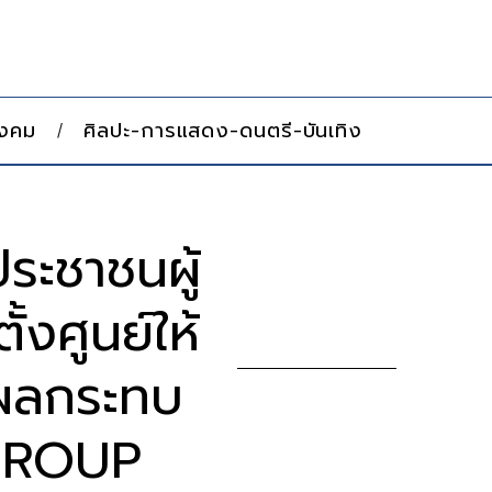
ังคม
ศิลปะ-การแสดง-ดนตรี-บันเทิง
ะชาชนผู้
งศูนย์ให้
ับผลกระทบ
 GROUP