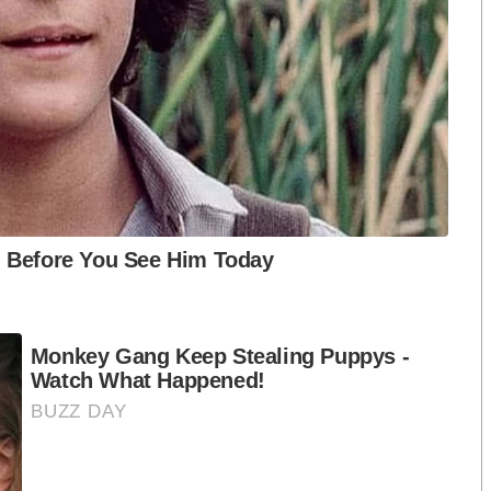
ือก สว. เปิดช่อง
นักวิชาการชี้ “ส้มเปิดดีลคุยแดง-
ปมฮั้วต้องมีหลัก
เขียว” กระทบความชอบธรรมพรรค
หวต กำหนดผล ชี้
ประชาชน หากร่วมรัฐบาลสวนทาง
งกระแส แต่ไร้
คำขวัญ “มีเรา ไม่มีเทา”
งกฎหมาย