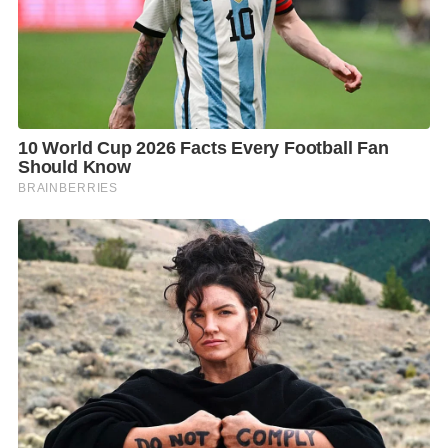
ว่าหัวหน้าพรรคคงทราบแล้ว แต่ตนยังไม่ทราบ เพราะ
หัวหน้าพรรคได้แจ้งกับพวกเราล่าสุดว่า ไม่มีการต่อรอง
เจรจาใดๆ ทั้งสิ้น ตำแหน่งอะไรก็ได้ เพียงแต่ขอทำงานให้
กับประชาชนอย่างเต็มที่ เราพร้อม
จะเห็นว่าที่ผ่านมาการเจรจาร่วมรัฐบาลของเราไม่มี
ปัญหา เนื่องจากเราไม่เคยไปต่อรอง อีกทั้งบุคลิกของนาย
พีระพันธุ์ สาลีรัฐวิภาค หัวหน้าพรรค ยึดมั่นในชาติ
ศาสนา พระมหากษัตริย์อยู่แล้ว
เมื่อถามว่า รทสช. ได้มีการวางตัวคนที่จะเป็นรัฐมนตรีใน
รัฐบาลครั้งหน้าไว้หรือยัง รองหัวหน้า รทสช. กล่าวว่า ไม่
ทราบ อยู่ที่ผู้ใหญ่และกรรมการบริหารพรรคจะพูดคุยกัน
ซึ่งพรรคเองมีบุคลากรที่เหมาะสมหลายคน สามารถ
ทำงานได้เลย อยู่ที่กรรมการบริหารพรรคเป็นหลัก
เมื่อถามย้ำว่า หลักการพิจารณาคนที่จะมีดำรงตำแหน่ง