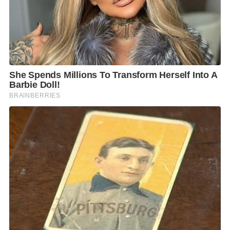
ส่วนกรณีนายทักษิณ ชินวัตร อดีตนายกฯ เดินทางกลับ
ประเทศไทย จะมีผลต่อการเมืองหรือไม่ นายธนกร กล่าว
ว่า คิดว่าไม่น่ามีผลอะไร เป็นสิทธิของนายทักษิณที่จะกลับ
ประเทศไทยและเข้าสู่กระบวนการยุติธรรม อย่างไรก็ตาม
นายทักษิณบอกแล้วว่าจะกลับมาเลี้ยงหลาน เมื่อเข้าสู่
กระบวนการยุติธรรมก็ต้องให้โอกาสท่าน
ที่มา เว็บไซต์ไทยโพสต์
https://www.thaipost.net/form-a-
government/434461/
F
L
T
C
S
Share
a
i
w
o
h
c
n
i
p
a
e
e
t
y
r