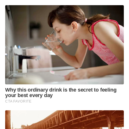
อาจจะมีประชาชนส่วนหนึ่งที่ไม่เข้าใจถึงความจำเป็น
และเหตุผลอะไรหลายๆ อย่าง เมื่อถึงเวลาที่เหมาะสมการ
ที่เข้าไปสู่ความปรองดองมันก็จำเป็นที่จะเดินหน้า
ประเทศไทย เราไม่ควรที่จะหวนกลับไปสู่เหตุการณ์ความ
วุ่นวายในอดีตอีกแล้ว ขอให้ประชาชนดูที่ผลงาน ทุก
อย่างอาจใช้เวลาบ้าง ซึ่งจำเป็นต้องชี้แจงให้ประชาชน
เข้าใจ เราเป็นคนไทยด้วยกันทั้งนั้น เมื่อถึงเวลาที่เหมาะ
สมควรยุติความขัดแย้งได้แล้ว
เมื่อถามถึงการโหวตนายกฯ ในวันที่ 22 ส.ค. นายธนกร
กล่าวว่า ถ้า สส. และ สว. เข้าใจ เชื่อว่าไม่น่าจะมีปัญหา
สำหรับ รทสช. เป็นพรรคเล็ก 36 เสียง เราทำตามมติพรรค
เท่านั้น ส่วน สว. นั้น คิดว่าคงต้องอธิบาย จะมาคิดว่าพอ
ประสาน สว. แล้ว จะต้องได้อย่างนั้นอย่างนี้คงเป็นไปไม่
ได้ เพราะ สว. มีอิสระของเขา เป็นผู้หลักผู้ใหญ่ของบ้าน