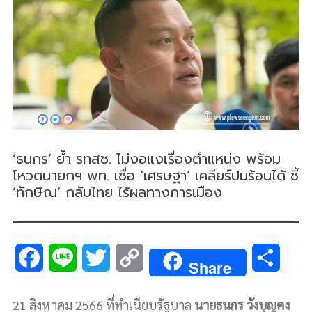
‘ธนกร’ ย้ำ รทสช. ไม่งอแงเรื่องตำแหน่ง พร้อม
โหวตนายกฯ พท. เชื่อ ‘เศรษฐา’ เคลียร์ปมร้อนได้ ชี้
‘ทักษิณ’ กลับไทย ไร้ผลทางการเมือง
F
L
T
C
S
Share
a
i
w
o
h
21 สิงหาคม 2566 ที่ทำเนียบรัฐบาล
นายธนกร วังบุญคง