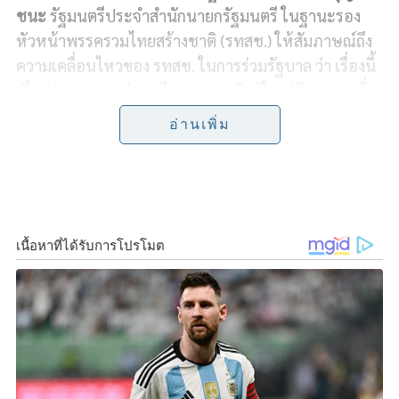
c
n
i
p
a
ชนะ
รัฐมนตรีประจำสำนักนายกรัฐมนตรี ในฐานะรอง
e
e
t
y
r
หัวหน้าพรรครวมไทยสร้างชาติ (รทสช.) ให้สัมภาษณ์ถึง
ความเคลื่อนไหวของ รทสช. ในการร่วมรัฐบาล ว่า
เรื่องนี้
b
t
L
e
ผู้ใหญ่ของพรรคน่าจะมีการพูดคุยกับผู้ใหญ่กับพรรคเพื่อ
o
e
i
ไทยจบแล้ว และวันเดียวกัน รทสช. จะมีการประชุม สส.ทั้ง
อ่านเพิ่ม
36 คน รวมถึงกรรมการบริหารพรรค
o
r
n
k
k
เชื่อว่าหัวหน้าพรรคและเลขาธิการพรรค คงมาพูดคุยแจ้ง
ความคืบหน้ากับพวกเราเกี่ยวกับการร่วมรัฐบาล ส่วนใน
ช่วงบ่ายวันเดียวกัน รทสช. จะส่งใครไปร่วมแถลงกับพรรค
ร่วมรัฐบาลนั้น ตนไม่ทราบ อยู่ที่หัวหน้าพรรคกับ
เลขาธิการพรรค และโดยปกติการเจรจาต่างๆ พรรคมอบ
หัวหน้าพรรคและเลขาธิการพรรคเท่านั้น
ผู้สื่อข่าวถามว่า ในส่วนของตำแหน่งรัฐมนตรี ยังไม่แน่ชัด
ใช่หรือไม่ว่า รทสช. ได้อะไรบ้าง นายธนกร กล่าวว่า เชื่อ