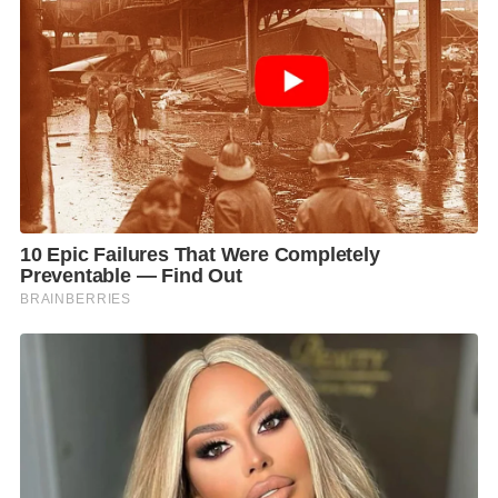
เมืองทั้งนั้น ต้องชี้แจงทำความเข้าใจกับ สว. ถ้าชี้แจงได้ก็
ไปได้
ผู้สื่อข่าวถามว่า เท่าที่ฟังนายเศรษฐา ทวีสิน แคนดิเดตนา
ยกฯ พรรคเพื่อไทยชี้แจง คิดว่าเป็นอย่างไร รองหัวหน้า
รทสช. กล่าวว่า นายเศรษฐามีหลายเรื่องก็ต้องชี้แจงให้
ประชาชนเข้าใจ เชื่อว่าจะชี้แจงได้ และต้องยอมรับว่า
ตอนนี้นายเศรษฐายังไม่ได้กระทำความผิด เพราะฉะนั้น
เรายังถือว่าบริสุทธิ์อยู่ ต้องให้โอกาสในการชี้แจง
เมื่อถามย้ำว่า การโหวตวันที่ 22 ส.ค. มั่นใจว่ายังเป็นชื่อ
นายเศรษฐาอยู่ใช่หรือไม่ หากนายเศรษฐาไม่ผ่าน แล้ว
เป็น น.ส.แพทองธาร จะโหวตให้ใช่หรือไม่ นายธนกร
กล่าวว่า เราได้รับการประสานมาอย่างนั้น ยังยืนยันว่าเรา
จะทำตามมติของพรรค ถ้าพรรคจะให้โหวตใครก็เป็นไป
ตามนั้น