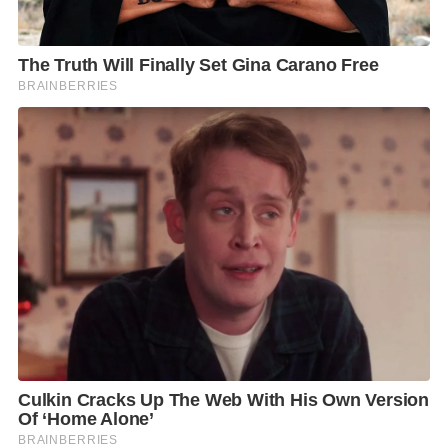
รัฐมนตรี จะต้องดูที่โควตาภาค หรือคนที่สามารถนำ
สส.เข้ามาได้มาก นายธนกร กล่าวว่า คิดว่าอยู่ที่ความ
เหมาะสมมากกว่า และความสามารถที่จะเข้าไปทำหน้าที่
มากกว่า แต่ 36 คน ที่ได้เข้ามา ก็ต้องยอมรับว่ามาจาก
พล.อ.ประยุทธ์ จันทร์โอชา นายกรัฐมนตรี ในขณะนั้น
พล.อ.ประยุทธ์เป็นประธานกรรมการยุทธศาสตร์พรรค
ปฏิเสธไม่ได้ว่าประชาชนเกือบ 5 ล้านคน เลือก
พล.อ.ประยุทธ์และนโยบายของ รทสช. เลือกที่ตัว สส.
ฉะนั้น ไม่มีปัญหาอะไร
ส่วนกรณี น.ส.แพทองธาร ชินวัตร แคนดิเดตนายก
รัฐมนตรีพรรคเพื่อไทย ได้ขอโทษประชาชนที่มาร่วมกับ
2 ลุง ในส่วนของ รทสช. จะต้องมีการชี้แจงกับประชาชน
ด้วยหรือไม่ที่ร่วมรัฐบาลกับพรรคเพื่อไทยนั้น นายธนกร
กล่าวว่า ได้คุยกับนายเอกนัฏ พร้อมพันธุ์ เลขาธิการพรรค
รทสช. เห็นว่าเราจะต้องมีการชี้แจงกับประชาชน ซึ่งทีม
โฆษกพรรคกำลังดำเนินการอยู่