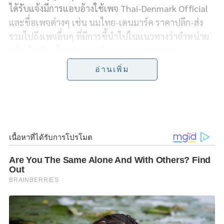
c
n
i
p
a
ได้รับแจ้งมีการแอบอ้างใช้เพจ Thai-Denmark Official
e
e
t
y
r
และชื่อเพจต่างๆ เช่น นมไทย-เดนมาร์ค ราคาปลีก-ส่ง
รวมไปถึงเพจอื่นๆ ที่มีการชี้นำไปในแนวทางว่าจำหน่าย
b
t
L
e
ผลิตภัณฑ์นมไทย-เดนมาร์ค ราคาถูก
หลอกขาย
o
e
i
ผลิตภัณฑ์นมภายใต้แบรนด์ ไทย-เดนมาร์ค แต่ไม่ได้มี
อ่านเพิ่ม
การนำจัดส่งสินค้าจริง โดยตนได้สั่งการ อ.ส.ค.เร่งดำเนิน
o
r
n
คดีเอาผิดเร่งด่วน พร้อมย้ำเตือนผู้บริโภคเลือกซื้อเพจ
k
k
Thai-Denmark และสั่งในแพลตฟอร์มร้านค้าที่น่าเชื่อถือ
เท่านั้น