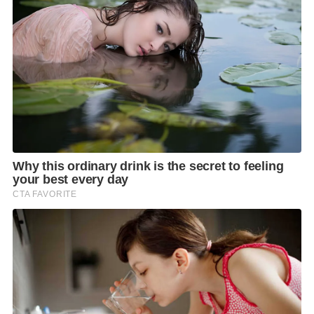
นางสาวมนัญญา ไทยเศรษฐ์
รัฐมนตรีช่วยว่าการกระทรวง
เกษตรและสหกรณ์ กล่าวว่า ขณะนี้ได้รับร้องเรียนจากผู้
บริโภคจำนวนมากเกี่ยวกับแก๊งค์มิจฉาชีพแอบอ้างใช้เพจ
Thai-Denmark Official และชื่อเพจต่างๆ เช่น นมไทย-
เดนมาร์ค ราคาปลีก-ส่ง รวมไปถึงเพจอื่นๆที่มีการชี้นำไป
ในแนวทางว่าจำหน่ายผลิตภัณฑ์นมไทย-เดนมาร์ค ราคา
ถูก หลอกขายผลิตภัณฑ์นมภายใต้แบรนด์ ไทย-เดนมาร์ค
ราคาถูก แต่ไม่ได้มีการนำจัดส่งสินค้าจริง
จากเหตุการณ์ดังกล่าวได้สั่งการให้องค์การส่งเสริมกิจการ
โคนมแห่งประเทศไทย (อ.ส.ค.) เร่งดำเนินการรวบรวม
ข้อมูลและหามาตรการแก้ปัญหาดังกล่าวอย่างเร่งด่วน
แล้ว โดยเบื้องต้นได้นำข้อมูลเพจปลอมและข้อมูลหลัก