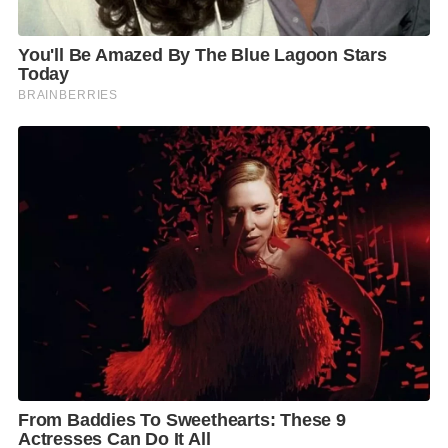
ด้านนายสมพร ศรีเมือง
ผู้อำนวยการองค์การส่งเสริม
กิจการโคนมแห่งประเทศไทย(อ.ส.ค.) กล่าวเพิ่มเติมว่าที่
ผ่านมา อ.ส.ค. ได้รับการร้องเรียนมาอย่างสม่ำเสมอโดยที่
ผ่านมา อ.ส.ค.ได้ตั้งทีมตรวจสอบข้อมูล Fake News ขึ้นมา
เพื่อดูแลการดำเนินคดีในเรื่องดังกล่าว
โดยเฉพาะเพื่อปกป้องคุ้มครองผู้บริโภคผลิตภัณฑ์นม
ไทย-เดนมาร์ค โดยในแต่ละครั้งที่ได้รับการร้องเรียนจะมี
การนำเรื่องแจ้งความดำเนินคดี และส่งเรื่องไปยังศูนย์ต่อ
ต้านข่าวปลอมประเทศไทย (Fake News Center
Thailand) ภายใต้การกำกับดูแลของกระทรวงดิจิทัลเพื่อ
เศรษฐกิจและสังคม และ อ.ส.ค.ยังปกป้องคุ้มครองผู้
บริโภคด้วยการจัดทำช่องทางรับเรื่องแจ้งนมเสีย นมเสื่อม
สภาพก่อนวันหมดอายุ
โดยสามารถติดต่อแผนกลูกค้าสัมพันธ์ โทร.08-4335-
8000, 09-1890-6293 e-mail