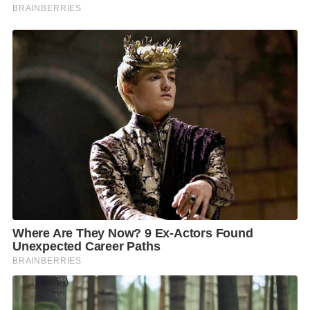
callcenter.dpo@dpo.go.th
หรือช่องทาง Line Official
“@thai-denmark” ในวันจันทร์-ศุกร์ เวลา 09.00-17.00
น.
F
L
T
C
S
Share
a
i
w
o
h
c
n
i
p
a
e
e
t
y
r
b
t
L
e
o
e
i
o
r
n
k
k