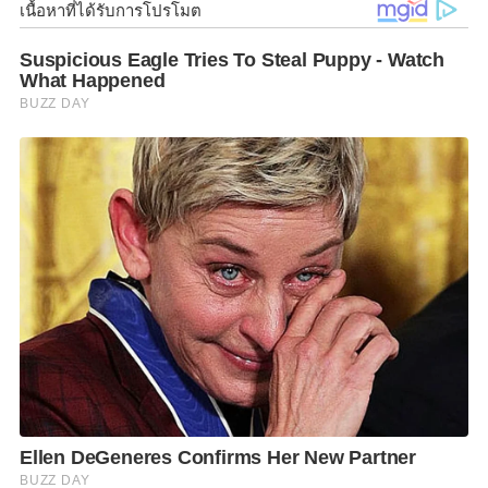
“สุริยะ” กำชับ การนิคมอุตสาหกรรมแห่งประเทศไทย
(กนอ.) เฝ้าระวังพื้นที่ 3 นิคมอุตสาหกรรมโซนจังหวัด
พระนครศรีอยุธยา เตรียมรับมือน้ำเหนือ หลังเขื่อน
เจ้าพระยา และเขื่อนพระราม 6 ปล่อยน้ำเพิ่มจาก 600
ลูกบาศก์เมตรต่อวินาที เป็น 800 ลูกบาศก์เมตรต่อวินาที
ด้าน “วีริศ” สั่งยกระดับการเฝ้าระวัง ทั้ง 3 นิคม
อุตสาหกรรมเพิ่มขึ้น พร้อมทั้งตรวจสอบความแข็งแรงคัน
ป้องกันน้ำท่วม ติดตามสภาพอากาศและระดับน้ำอย่างต่อ
เนื่อง!
นายสุริยะ จึงรุ่งเรืองกิจ รัฐมนตรีว่าการกระทรวง
อุตสาหกรรม เปิดเผยว่า ตามที่กรมชลประทานได้ปรับ
เพิ่มการระบายน้ำเพื่อควบคุมปริมาณน้ำในเขื่อน
เจ้าพระยา และเขื่อนพระราม 6 โดยทยอยปรับเพิ่มจาก
600 ลูกบาศก์เมตรต่อวินาที เป็น 800 ลูกบาศก์เมตรต่อ
วินาที ทำให้พื้นที่ริมแม่น้ำ ถึงเขื่อนพระราม 6 พื้นที่