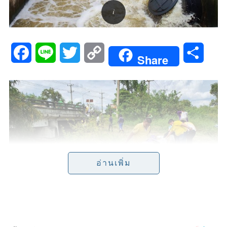
F
L
T
C
S
Share
a
i
w
o
h
c
n
i
p
a
e
e
t
y
r
b
t
L
e
o
e
i
อ่านเพิ่ม
o
r
n
k
k