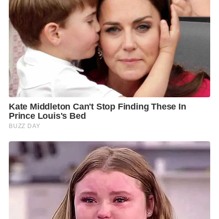
เจ้าพระยา) ระดับน้ำห่างจากหลังคันป้องกันน้ำท่วมนิคมฯ
ประมาณ 1.70 เมตร โดยมีปริมาณอัตราการระบายน้ำอยู่
ที่ 3,218 ลูกบาศก์เมตรต่อวินาที
“ทั้ง 3 นิคมฯ ยังมีศักยภาพในการรับมือและป้องกัน
สถานการณ์น้ำท่วมได้เป็นอย่างดี แต่การยกระดับการ
เตือนภัยนั้นเพื่อเป็นการเฝ้าระวัง เตรียมความพร้อม และ
เป็นการไม่ประมาท เพื่อรองรับสถานการณ์ฉุกเฉินที่อาจ
เกิดขึ้นได้ตลอดเวลา โดยทั้ง 3 นิคมฯ มีการตรวจวัดระดับ
น้ำอย่างต่อเนื่อง รวมถึงมีการตรวจสอบอุปกรณ์เครื่องสูบ
ระบายน้ำให้พร้อมใช้งานตลอดเวลา
นอกจากนี้ ยังมีการพร่องน้ำรักษาระดับไว้ที่ประมาณร้อย
ละ 50 ตามสถานการณ์ปัจจุบัน ขณะเดียวกันได้ให้ทั้ง 3 นิ
คมฯ ตรวจสอบความมั่นคงแข็งแรงของคันป้องกันน้ำท่วม
รอบนิคมฯ เป็นประจำด้วย รวมทั้งติดตามการพยากรณ์