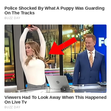
จังหวัดพระนครศรีอยุธยา ระดับน้ำเพิ่มสูงขึ้น 0.40-1.00
เมตร และมีปริมาณน้ำไหลผ่านอำเภอบางไทร จังหวัด
พระนครศรีอยุธยา อยู่ในเกณฑ์ 3,300-3,500 ลูกบาศก์
เมตรต่อวินาที
จึงสั่งการให้ กนอ. เฝ้าระวังสถานการณ์น้ำโดยรอบนิคม
อุตสาหกรรมโซนจังหวัดพระนครศรีอยุธยาทั้ง 3 แห่ง
ประกอบด้วย นิคมอุตสาหกรรมนครหลวง นิคม
อุตสาหกรรมบางปะอิน และนิคมอุตสาหกรรมบ้านหว้า
อย่างใกล้ชิด พร้อมทั้งเตรียมมาตรการรองรับสถานการณ์
ฉุกเฉิน เพื่อป้องกันไม่ให้ส่งผลกระทบต่อภาค
อุตสาหกรรม อย่างไรก็ตาม ได้รับรายงานจาก กนอ. ว่า มี
การยกระดับการเฝ้าระวังสถานการณ์น้ำโดยรอบนิคม
อุตสาหกรรมทั้ง 3 แห่งเพิ่มขึ้นแล้ว