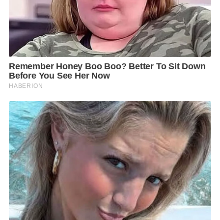
อากาศ ระดับน้ำ การระบายน้ำจากเขื่อนต่างๆ จาก
กรมชลประทานอย่างต่อเนื่อง ทั้งนี้ มั่นใจว่ามาตรการที่
ดำเนินการทั้งหมดจะสามารถรับมือกับสถานการณ์
อุทกภัยได้อย่างมีประสิทธิภาพ เพื่อส่งผลกระทบต่อ
ชุมชนรอบนิคมฯและผู้ประกอบการให้น้อยที่สุด โดย
กนอ.พร้อมดูแลชุมชนที่ได้รับผลกระทบเป็นอย่างดี” นาย
วีริศ กล่าว