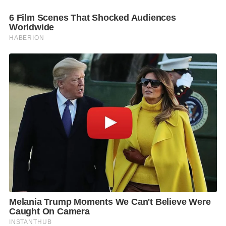
ด้านนายวีริศ อัมระปาล ผู้ว่าการการนิคมอุตสาหกรรม
แห่งประเทศไทย (กนอ.) กล่าวว่า กนอ.ยกระดับการเตือน
ภัยเป็นระดับ 2 (เฝ้าระวัง) หลังมีการเพิ่มการระบายน้ำ
จากเขื่อนเจ้าพระยาและเขื่อนพระราม 6 รวมถึงมีฝน
ตกหนักต่อเนื่อง ส่งผลให้ระดับน้ำทั้งภายในและภายนอก
นิคมอุตสาหกรรมทั้ง 3 แห่งเพิ่มขึ้น โดยที่นิคม