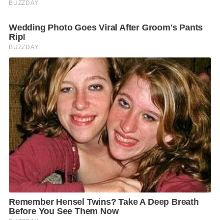
รวมไปการดูแลด้านการเกษตรทั้งเรื่องอาหารสัตว์ ปุ๋ยเคมี
ที่ได้สั่งการให้กระทรวงเกษตรและสหกรณ์ กระทรวง
พาณิชย์ สำนักงานสภาพัฒนาการเศรษฐกิจและสังคม
แห่งชาติ (สศช.) ไปพิจารณามาตรการช่วยเหลือในเรื่อง
ปุ๋ยเคมีราคาแพง การลดต้นทุนการผลิตของเกษตรกร
และสนับสนุนให้มีการหันมาใช้ปุ๋ยอินทรีย์และปุ๋ยชีวภาพ
หรือปุ๋ยสั่งตัดให้เหมาะสมกับพืชแต่ละชนิด
รวมทั้งรัฐบาลได้มีการดูแลในส่วนของประชาชนกลุ่ม
เปราะบางและผู้มีรายได้น้อย โดยกำลังมีการพิจารณา
ช่วยเหลือเบื้องต้นผ่านบัตรสวัสดิการแห่งรัฐ ทั้งการ
บรรเทาผลกระทบราคาก๊าซหุงต้ม LPG ให้กับกลุ่มผู้มีบัตร
สวัสดิการแห่งรัฐ การช่วยเหลือค่าก๊าซหุงต้ม LPG สำหรับ
กลุ่มร้านอาหารและเครื่องดื่มที่เข้าร่วมโครงการคนละครึ่ง
การดูแลช่วยเหลือค่าไฟฟ้า การช่วยราคาน้ำมันเบนซิน