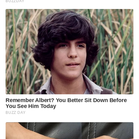
สำหรับกลุ่มรถจักรยานยนต์รับจ้าง พร้อมทั้งจะขอความ
ร่วมมือผู้ค้า NGV ช่วยตรึงราคาก๊าซ NGV ในช่วงวิกฤติ
พลังงานไปก่อน พร้อมกำชับให้หน่วยงานที่เกี่ยวข้อง
ควบคุมราคาสินค้าอุปโภคบริโภคให้เกิดความเป็นธรรม
ขณะเดียวกันก็ขอความร่วมมือให้บรรดาธุรกิจภาคเอกชน
ช่วยกันลดราคาสินค้าลงบ้าง และขอให้ประชาชนทุกฝ่าย
รวมทั้งภาครัฐและเอกชนเข้าใจสถานการณ์ที่เกิดขึ้นด้วย
เพราะวิกฤติการณ์ครั้งนี้ทุกคนต้องร่วมมือกันเพื่อก้าวผ่าน
พ้นไปให้ได้ โดยรัฐบาลพยายามเร่งพิจารณาดำเนินการ
อย่างเต็มที่ในเรื่องต่าง ๆ เพื่อให้ได้ผลสรุปของมาตรการ
ภายในอาทิตย์นี้