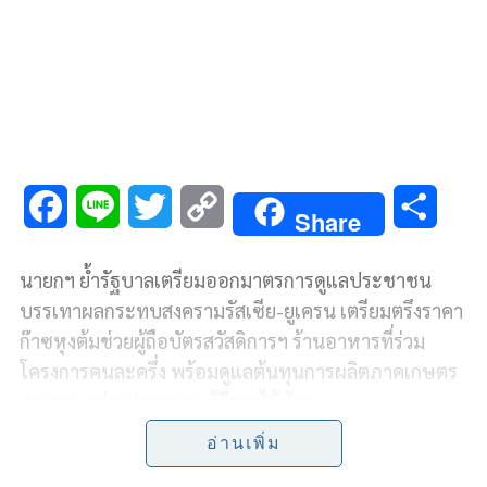
F
L
T
C
S
Share
a
i
w
o
h
นายกฯ ย้ำรัฐบาลเตรียมออกมาตรการดูแลประชาชน
c
n
i
p
a
บรรเทาผลกระทบสงครามรัสเซีย-ยูเครน เตรียมตรึงราคา
e
e
t
y
r
ก๊าซหุงต้มช่วยผู้ถือบัตรสวัสดิการฯ ร้านอาหารที่ร่วม
โครงการคนละครึ่ง พร้อมดูแลต้นทุนการผลิตภาคเกษตร
b
t
L
e
แรงงาน กลุ่มเปราะบาง ผู้มีรายได้น้อย
o
e
i
อ่านเพิ่ม
16 มีนาคม 2565 เวลา 11.55 ณ บริเวณทางเชื่อม ตึกภักดี
o
r
n
บดินทร์และตึกไทยคู่ฟ้า ทำเนียบรัฐบาล
พลเอก ประยุทธ์