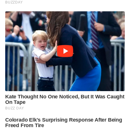
เกิดผลเป็นรูปธรรมชัดเจน ซึ่งรัฐบาลก็จะเร่งดำเนินการ
ให้เกิดผลโดยเร็วภายใต้งบประมาณที่มีอยู่เพื่อดูแล
ประชาชนให้ครอบคลุมทุกภาคส่วน
นายกรัฐมนตรีกล่าวว่า ที่ประชุมยังได้มีการหารือถึง
มาตรการในการดูแลผลกระทบจากสถานการณ์สงคราม
รัสเซีย-ยูเครนที่เกิดขึ้นจนทำให้ส่งผลต่อราคาน้ำมันและ
พลังงานเพิ่มขึ้น ตลอดจนส่งผลไปยังราคาสินค้าอื่น ๆ ที่
ขึ้นราคาตามมาด้วยนั้น
ขณะนี้รัฐบาลพยายามที่จะตรึงราคาน้ำมันดีเซลไม่ให้เกิน
30 ต่อลิตรไปก่อน ขณะที่ราคาจริงของน้ำมันดีเซลยังสูง
กว่าที่รัฐบาลตรึงราคาไว้ โดยที่ผ่านมาได้ใช้งบประมาณ
จากกองทุนพลังงานมาช่วยดูแลเรื่องนี้ซึ่งก็ติดลบอยู่ใน
ปัจจุบัน จึงต้องหาเงินในส่วนอื่นเข้ามาเติมในส่วนนี้
ซึ่งรัฐบาลต้องพิจารณาสถานการณ์ราคาน้ำมันอย่างต่อ