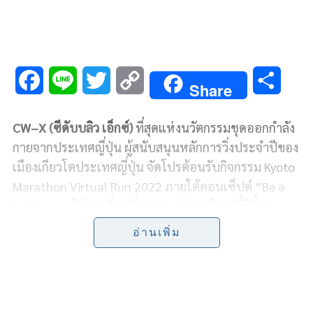
F
L
T
C
S
Share
a
i
w
o
h
CW
–
X
(ซีดับบลิว เอ็กซ์)
ที่สุดแห่งนวัตกรรมชุดออกกำลัง
c
n
i
p
a
กายจากประเทศญี่ปุ่น ผู้สนับสนุนหลักการวิ่งประจำปีของ
e
e
t
y
r
เมืองเกียวโตประเทศญี่ปุ่น จัดโปรต้อนรับกิจกรรม
Kyoto
Marathon Virtual Run
2022 ภายใต้คอนเซ็ปต์ “
Be a
b
t
L
e
better you
ให้การวิ่งเปลี่ยนคุณ เป็นคนใหม่ที่ดีขึ้น”
o
e
i
อ่านเพิ่ม
ขอเอาใจสายวิ่งเพียงแค่โชว์รหัส
E
–
BIB
เมื่อซื้อ
o
r
n
กางเกง
CW
–
X
รับส่วนลดจุกๆ
500
บาท
ทันที! งานนี้จัดมา
k
k
ให้เลือกมากมาย ไม่ว่าจะเป็นกางเกงกระชับกล้ามเนื้อ
รุ่น
Stabilyx
(สเตย์บิไลท์) ที่จะช่วยเสริมความแข็งแรงของ