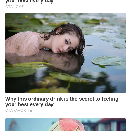
ได้ที่
https
://
race
.
thai
.
run
/
kyoto2022
อย่าลืมมาช้อป
CW
–
X
ที่จะช่วยให้การวิ่งนี้สนุกขึ้น ได้แล้ว
วันที่
14
มกราคม
2565
–
28
กุมภาพันธ์
2565
ที่ร้าน
ค้า
CW
–
X
สาขาสเตเดียมวัน
,
ศูนย์การค้าซีคอน
ศรีนครินทร์, ห้างสรรสินค้าเจพาร์ค ศรีราชา, ศูนย์การค้า
ยูดีทาวน์ อุดรธานี และศูนย์การค้าซีคอนบางแค สามารถ
สอบถามรายละเอียดเพิ่มเติมได้ที่
www.cw-x.co.th,
Facebook
:
CW
–
X Thailand, Line @CWX.th
โทร
02
296 9979
เงื่อนไขเป็นไปตามบริษัทฯ กำหนด