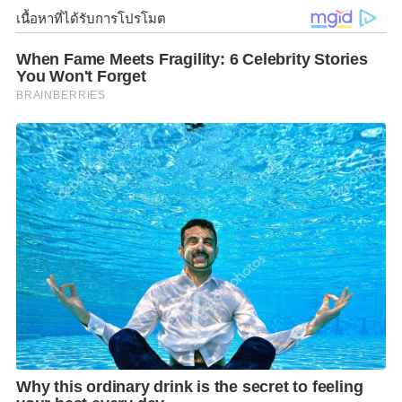
แกนกลางลำตัว หัวเข่า กล้ามเนื้อต้นขาด้านหน้าและด้าน
หลัง เพื่อลดอาการบาดเจ็บจากการออกกำลังกาย
หรือกางเกงสำหรับนักวิ่งที่ต้องการทำความเร็วอย่าง
รุ่น
Speed Model
นำเข้าจากประเทศญี่ปุ่น ช่วยลดแรงสั่น
สะเทือนจากด้านข้าง ซึ่งให้ความกระชับต้นขา ข้อต่อ
สะโพก และเนื้อผ้าไร้ตะเข็บ และกางเกงตัวท้อปที่ห้าม
พลาดอย่าง รุ่น
Generator Revolution
ไร้รอยต่อ น้ำ
หนักเบากว่ารุ่นปกติถึง
14
% จะช่วยในเรื่องลดการเสียดสี
ขณะเคลื่อนไหว ช่วยให้เล่นกีฬาได้ยาวนานขึ้น บอกได้คำ
เดียวว่าต้องจัด! พิเศษสำหรับสมาชิก สามารถใช้เป็น
ส่วนลดเพิ่มได้จากส่วนลดปกติ
20%
สามารถสมัครเข้าร่วมกิจกรรมได้ตั้งแต่วัน
ที่
14
มกราคม
2565
–
20
กุมภาพันธ์
2565
พร้อมกลับมา
มีหัวใจที่แข็งแรงอีกครั้ง “
Be a better you
ให้การวิ่ง
เปลี่ยนคุณ เป็นคนใหม่ที่ดีขึ้น”