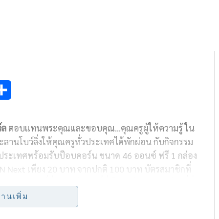
S
h
์ล
ตอบแทนพระคุณและขอบคุณ…คุณครูผู้ให้ความรู้ ใน
a
ะลานโบว์ลิ่งให้คุณครูทั่วประเทศได้พักผ่อน กับกิจกรรม
r
่วประเทศ
พร้อมรับป๊อบคอร์น ขนาด 46 ออนซ์ ฟรี 1 กล่อง
e
GEN Next เพียง 20 บาท จากปกติ 100 บาท บัตรสมาชิกที่
บาทต่อที่นั่ง มากถึง 20 ที่นั่งใน 1 ปี, ดูหนังฟรี 1 ที่นั่ง
่านเพิ่ม