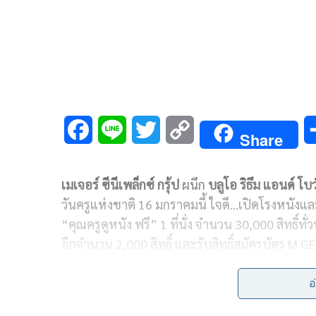
F
L
T
C
Share
a
i
w
o
เมเจอร์ ซีนีเพล็กซ์ กรุ้ป
ผนึก
บลูโอ ริธึม แอนด์ โบว
c
n
i
p
วันครูแห่งชาติ 16 มกราคมนี้ ใจดี…เปิดโรงหนังแล
e
e
t
y
“คุณครูดูหนัง ฟรี” 1 ที่นั่ง จำนวน 30,000 สิทธิ์ทั
b
t
L
อีกจำนวน 2,000 สิทธิ์ และรับสิทธิ์สมัครบัตร M 
มอบสิทธิพิเศษดี ๆ ให้มากมาย อาทิ ส่วนลดตั๋วหนัง 30 
o
e
i
ในสัปดาห์เกิด, สะสมคะแนนแลกของรางวัล
อ
o
r
n