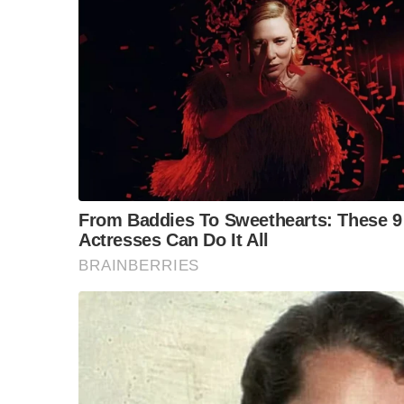
“วันวิชิต” ชี้ระบบเล
ล็อบบี้ทุกกลุ่ม ส่วน
ฐานเส้นเงิน ล็อกโ
ข้อสันนิษฐาน สร้า
Impact ทา