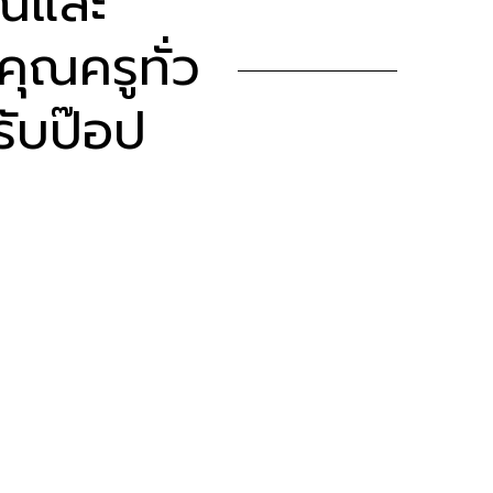
ุณและ
ุณครูทั่ว
รับป๊อป