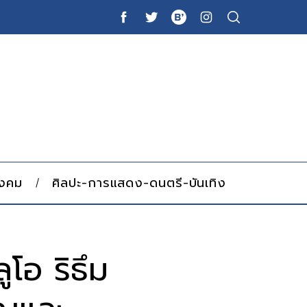
ังคม
ศิลปะ-การแสดง-ดนตรี-บันเทิง
ูโอ ริธึม