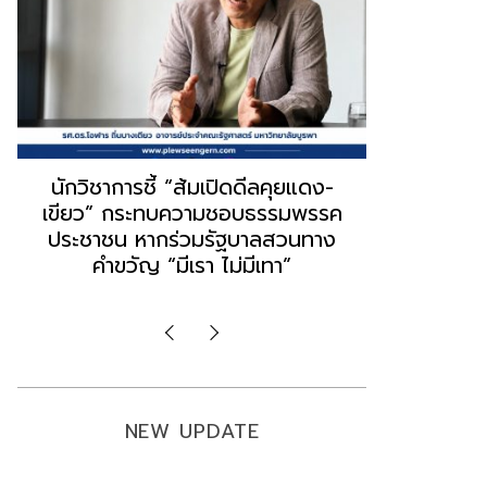
“ธนพร” ชี้หากพรรคประชาชนจับมือ
“วันวิชิต” 
“แดง-เขียว” เท่ากับทำลายตัวเอง
ล็อบบี้ทุกก
ผิดคำพูด ทลายศรัทธาฐานเสียง
ฐานเส้นเงิ
มองข่าวตั้งรัฐบาลใหม่เป็นเพียง
ข้อสันนิษ
กระแสปั่น
Imp
NEW UPDATE