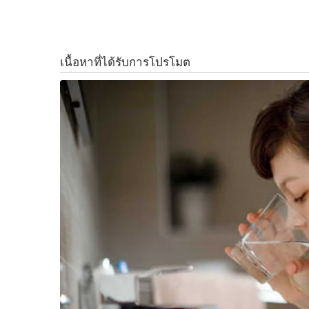
ง่าย ๆ เพียงแค่คุณครูไปที่ บูธ M GEN บริเวณด้านห
k
k
สาขาทั่วประเทศ
✓ เพียงแสดงบัตรประจำตัวครู หรือ บัตรข้าราชกา
✓ รับ Barcode
✓ มาสแกนเลือก เรื่อง ที่นั่ง ที่ E Ticket ตู้จำหน
✓ เลือกรอบชมภาพยนตร์ที่ร่วมรายการ 1 ที่นั่ง (1 คน
ความสุขยังไม่จบเพียงเท่านี้ บลูโอ ริธึม แอนด์ 
กับกิจกรรม “THANK YOU TEACHER” ให้ครูโยนโบว์ล
โชว์หน้า App Blu-O และบัตรประจำตัวครู หรือ บัตรข
ในวันครู 16 มกราคม ที่ บลูโอ ริธึม แอนด์ โบว์ล ท
F
L
T
C