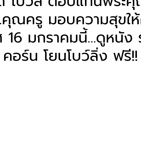
์ โบว์ล ตอบแทนพระค
ุณครู มอบความสุขให้ค
 16 มกราคมนี้…ดูหนัง 
คอร์น โยนโบว์ลิ่ง ฟรี!!