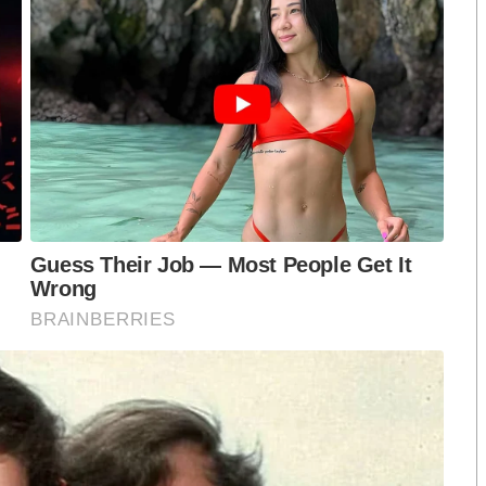
ือก สว. เปิดช่อง
นักวิชาการชี้ “ส้มเปิดดีลคุยแดง-
ปมฮั้วต้องมีหลัก
เขียว” กระทบความชอบธรรมพรรค
หวต กำหนดผล ชี้
ประชาชน หากร่วมรัฐบาลสวนทาง
งกระแส แต่ไร้
คำขวัญ “มีเรา ไม่มีเทา”
งกฎหมาย