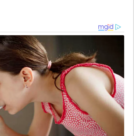
น้าโรงภาพยนตร์ในเครือเมเจอร์ ซีนีเพล็กซ์ กรุ้ป ทุก
รครู
่ายบัตรชมภาพยนตร์อัตโนมัติ
 ต่อ 1 สิทธิ์)
โบว์ล ยังร่วมมอบความสุขเพื่อตอบแทนและ ขอบคุณคุณครู
ิ่งฟรี 1 เกม (ไม่รวมค่าบริการรองเท้า 50 บาท) เพียง
้าราชการครู ก่อนเข้าใช้บริการ คุณครูรับสิทธิ์ดี ๆ นี้ได้
ุกสาขา
S