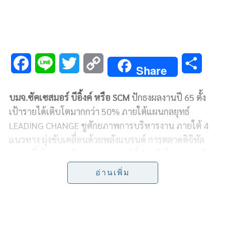
F
L
T
C
S
Share
a
i
w
o
h
บมจ
.ซัคเซสมอร์ บีอิ้งค์ หรือ SCM
ปักธงผลงานปี 65 ตั้ง
c
n
i
p
a
เป้ารายได้เติบโตมากกว่า 50% ภายใต้แผนกลยุทธ์
e
e
t
y
r
LEADING CHANGE ชูศักยภาพการบริหารงาน ภายใต้ 4
แนวทาง มุ่งขับเคลื่อนด้วยพลังแบรนด์ การตลาดดิจิทัล
b
t
L
e
ระบบที่เน้นการสร้างประสบการณ์ที่ประทับใจของลูกค้า
o
e
i
รุกสร้างการเติบโตทั้งในและต่างประเทศ เดินหน้าออก
อ่านเพิ่ม
ผลิตภัณฑ์ใหม่ไม่ต่ำกว่า 7-8 ผลิตภัณฑ์ เพื่อรองรับกระแส
o
r
n
เทรนด์รักสุขภาพที่เติบโตอย่างต่อเนื่อง
k
k
นายแพทย์สิทธวีร์ เกียรติชวนันต์ ประธานกรรมการ