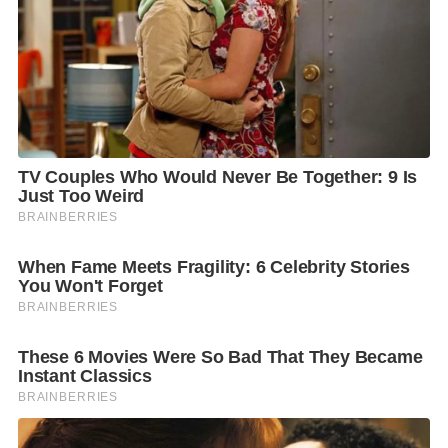
เผ็ดทุกเวลา
#
ไม่ต้องรอเม้นท์คราวหน้า…เพราะเราจะ
เม้าท์คราวนี้
!!!
F
L
T
C
S
Share
a
i
w
o
h
c
n
i
p
a
e
e
t
y
r
b
t
L
e
o
e
i
o
r
n