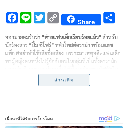
F
L
T
C
S
Share
a
i
w
o
h
ออกมายอมรับว่า
“ห่างแฟนเด็กเรียบร้อยแล้ว”
สำหรับ
c
n
i
p
a
นักร้องสาว
“ปิ๋ม ซีโฟร์”
หลัง
โพสต์ดราม่า พร้อมแฮช
e
e
t
y
r
แท็ก
#
อย่าทำให้เสียชื่อเสียง
เพราะสาเหตุอดีตแฟนเด็ก
พาผู้หญิงคนหนึ่งไปรู้จักกับคนในกลุ่มที่เป็นทั้งดารานัก
b
t
L
e
แสดงรุ่นพี่ และแนะนำคนอื่นให้ซื้อรถจักรยานไฟฟ้าใน
o
e
i
ราคาถูกกว่าทั่วไป แล้วเกิดปัญหาเกิดขึ้น ทำให้เกิดการ
อ่านเพิ่ม
เข้าใจผิด
o
r
n
k
k
ซึ่งจริงๆ ปิ๋มได้เลิกรากับแฟนเก่าคนนี้ไปก่อน แต่ยังไม่ได้
ออกมาบอกกล่าวใคร จึงต้องออกมาโพสต์ว่าไม่ทราบเรื่อง
ที่เกิดขึ้น พร้อมให้สัมภาษณ์ทั้งน้ำตา ในรายการ
“เผ็ด
มันส์บันเทิง” ทางช่อง
8
เป็นที่แรก
ว่า