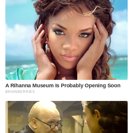
“วันนี้พูดชัดเจนที่สุดที่นี่ที่แรกค่ะ คือ
มันเป็นความไว้ใจที่
ล้มเหลว เสียใจมาก (ร้องไห้)
ขอโทษพี่ๆ นักร้องดาราทุก
คนที่ทำให้เรื่องราวมันเป็นแบบนี้ ที่เสียใจเพราะเราได้มี
การบอกกล่าวน้องเค้าหลายครั้งแล้ว อาจจะรู้เท่าไม่ถึง
การณ์ ที่ไปโพสต์ในกลุ่มที่เราแนะนำให้รู้จักเป็นดารานัก
ร้องเป็นผู้หลักผู้ใหญ่โดยที่ไม่บอกเรา
ไม่คิดว่าเหตุการณ์นี้จะเกิดขึ้นและร้ายแรงกระทบ
กระเทือนเราแบบนี้ เพราะทุกคนที่ซื้อและตกลงว่าจะซื้อ
ซื้อเพราะไว้ใจเรา
แล้วได้มีการได้พูดคุยได้ตกลงซื้อโอน
เงินไปแล้วหรือยัง? เกิดความเสียหายขึ้นหรือยังครับ?
คือในกลุ่มนี้ยังไม่มีการโอน แต่ในกลุ่มอื่นๆ ปิ๋มไม่ทราบ ที่
ปิ๋มเคยพาน้องไปรู้จัก แล้วน้องได้ทำแบบนี้กับใครบ้าง คือ
เค้าบอกว่าเป็นเพื่อน เราก็พยายามถามกับอาจารย์ของ
เค้าของน้องเพื่อนๆ ของน้องทุกคนไม่เคยรู้จักกับผู้หญิง