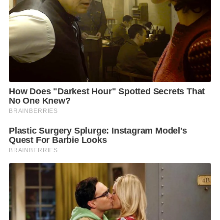
คนนี้ เลยว่าเป็นใคร แล้วเค้าบอกว่าไม่ได้ตั้งใจที่จะทำ
แบบนี้
ไม่คิดว่าเรื่องราวมันจะเป็นแบบนี้ ปิ๋มได้ไปดูโพรไฟล์ของ
น้องผู้หญิงคนนี้แล้ว ก็มันขึ้นชื่อ น้องเคยมีหมายจับ ซึ่ง
ทำให้เราก็รู้สึกไม่สบายใจ ปิ๋มได้คุยกับพี่ๆในกลุ่มก็แนะนำ
กันว่า ปิ๋มน่าจะไปลงบันทึกประจำวันไว้ว่า เราไม่รู้จักจริงๆ
อยากจะเซฟทุกฝ่ายอยากจะเซฟน้องแต่มันต้องพูดความ
จริง ก็คือปิ๋มไม่มีส่วนเกี่ยวข้องกับตรงนี้เลย ทั้งนี้ทั้งนั้นปิ๋ม
ขอรับผิดชอบในส่วนที่น้องได้เข้าไปในไลน์กลุ่ม แล้วพา
ไปให้รู้จักกับพี่ๆและทำให้พาคนไม่ดีไปรู้จักกับพี่ๆ แล้ว
ทำให้ไม่สบายใจค่ะ
ติดตามชม รายการ “เผ็ดมันส์บันเทิง” ทุกวันจันทร์
–
ศุกร์
เวลา
10.10
น. ทางช่อง
8
กดเลข
27
ค่ะ และติดตามชม
ความเอ็กซคลูซีพกันต่อในช่วง “เผ็ดมันส์อันคัท” หลังจบ
รายการ ได้ทาง เพจเฟซบุ๊ค
/
ยูทูป ช่อง
8
เผ็ดทุกองศา