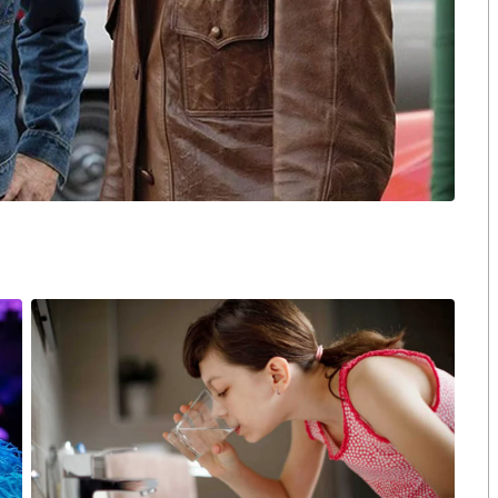
างความได้เปรียบเชิงการแข่งขันที่จะทำให้ช่อง
JKN18
มี
บันเทิง สร้างการยอมรับให้แก่วงการทีวีดิจิทัลใน
ง
JKN18
ต่อยอดเข้าสนับสนุนการดำเนินงานของธุรกิจ
น เบสท์ ไลฟ์
(JKN Best Life)
เพื่อสื่อสารให้เห็นถึง
ยังกลุ่มผู้ชมโดยตรง หรือ
D2C
ได้ตลอด
24
ชั่วโมง
ม
JKN Hi Shopping
สนุกทุกการช็อป ซึ่งเป็นความร่วมมือ
ศเกาหลี ที่จะสร้างประสบการณ์การเลือกซื้อสินค้าที่มา
มง สอดรับกับพฤติกรรมการซื้อสินค้าในยุค
New Normal
เปอร์สตาร์มาร์เก็ตติ้ง
’
เพื่อสร้างแบรนด์สินค้าในทุก
ลิตภัณฑ์เสริมอาหารเพื่อสุขภาพและความงามทั้ง
ลิน
), Hair now (
แฮร์นาว
), Instinct (
อินสติงท์
)
และ
C-