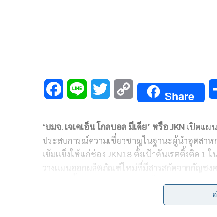
F
L
T
C
Share
a
i
w
o
‘
บมจ
.
เจเคเอ็น โกลบอล มีเดีย
’
หรือ
JKN
เปิดแผน
c
n
i
p
ประสบการณ์ความเชี่ยวชาญในฐานะผู้นำอุตสาหกร
e
e
t
y
เข้มแข็งให้แก่ช่อง
JKN18
ตั้งเป้าดันเรตติ้งติด
1
ใ
b
t
L
วางแผนออกผลิตภัณฑ์ใหม่ที่มีสารสกัดจากกัญชงค
ปี
2022
ย้ำเป้าหมาย
3
ปีทำรายได้รวม
5,000
ล้า
o
e
i
อ
o
r
n
คุณจักรพงษ์ จักราจุฑาธิบดิ์ ประธานเจ้าหน้าที่บร