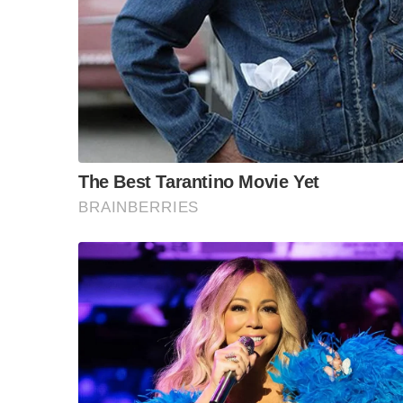
รวมถึงการผลิต รายการข่าวภายใต้
JKN-CNBC
สร้
การนำเสนอคอนเทนต์ ที่ครอบคลุมทั้งสาระและความ
S
ประเทศไทย ซึ่งมีฐานผู้ชมเพิ่มขึ้นอย่างต่อเนื่อง
e
a
โดยจะเป็นกลไกสำคัญที่ทำให้
JKN
สามารถใช้ช่อ
r
คอมเมิร์ซ ภายใต้การดำเนินงานของบริษัท เจเคเอ็
c
h
คุณภาพผลิตภัณฑ์ แบรนด์ต่างๆ และจัดจำหน่ายไป
f
o
ควบคู่กับการขยายฐานลูกค้า ผ่านช่องทีวีดาวเทีย
r
ระหว่างบริษัทฯ กับกลุ่มฮุนได โฮมช้อปปิ้งฯ ประเท
:
กกว่าการช้อปปิ้งในรูปแบบเดิมได้ตลอด
24
ชั่วโ
นอกจากนี้ บริษัทฯ ได้มีการใช้กลยุทธ์การตลาด
‘
ซู
ผลิตภัณฑ์ ของกลุ่ม คอมเมิร์ซ ซึ่งประกอบด้วย ผ
แบรนด์
Olig Fiber (
โอลิก ไฟเบอร์
),
V-Allin (
วี ออ