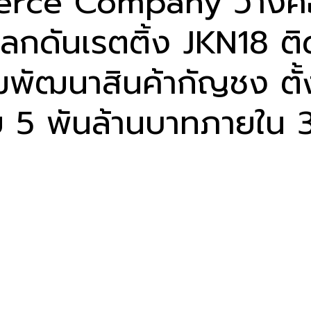
rce Company วางคอ
โลกดันเรตติ้ง JKN18 ต
มพัฒนาสินค้ากัญชง ตั้
 5 พันล้านบาทภายใน 