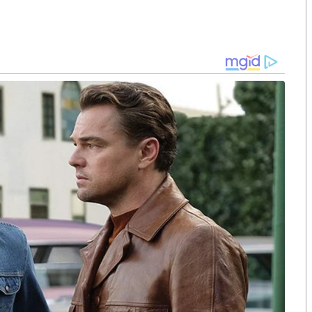
วางเป้าหมายผลักดันองค์กรไปสู่การเป็น
Content
นผู้นำในอุตสาหกรรมจำหน่ายลิขสิทธิ์คอนเทนต์ของ
นด์ดังระดับโลกและจำหน่ายให้แก่คู่ค้าเพื่อซื้อลิขสิทธิ์
ัล ทีวีดาวเทียมและช่องทางออนไลน์
ทธิ์
CNBC
ที่ให้ความไว้วางใจ
JKN
ในการผลิตรายการ
อันดับหนึ่งของโลกสู่ไทย ที่สร้างมาตรฐานการผลิต
ทย เพื่อนำมาสนับสนุนการดำเนินธุรกิจทีวีดิจิทัล
ลยุทธ์ที่สำคัญ นับตั้งแต่ได้เข้าเป็นสมาชิกในตลาดทุน
การเติบโตอย่างก้าวกระโดดให้แก่
JKN
ที่มีประสบการณ์
ว่า
20
ปี และเป็นผู้ถือครองลิขสิทธิ์คอนเทนต์ที่หลาก