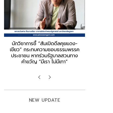
“ธนพร” ชี้หากพรรคประชาชนจับมือ
“วันวิชิต” 
“แดง-เขียว” เท่ากับทำลายตัวเอง
ล็อบบี้ทุกก
ผิดคำพูด ทลายศรัทธาฐานเสียง
ฐานเส้นเงิ
มองข่าวตั้งรัฐบาลใหม่เป็นเพียง
ข้อสันนิษ
กระแสปั่น
Imp
NEW UPDATE