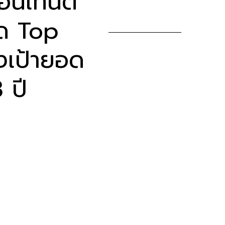
นเทนต์
ิด Top
งเป้ายอด
3 ปี