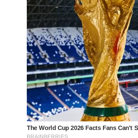
“วันวิชิต” ชี้ระบบเล
ล็อบบี้ทุกกลุ่ม ส่วน
ฐานเส้นเงิน ล็อกโ
ข้อสันนิษฐาน สร้า
Impact ทา