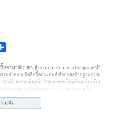
S
h
ปั้นอาณาจักร
JKN
สู่
Content Comerce Company
นำ
a
รมจำหน่ายลิขสิทธิ์คอนเทนต์ ต่อยอดสร้าง ฐานความ
r
น
10
เพื่อหนุนกลุ่มธุรกิจ
Commerce
ให้แข็งแกร่ง พร้อม
e
รอบคลุมทุกกลุ่มสินค้ามากกว่า
50
รายการ ภายใน
นบาท
่านเพิ่ม
ิหารและกรรมการผู้จัดการ บริษัท เจเคเอ็น โกลบอล มีเดีย