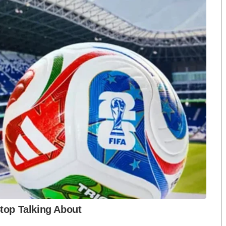
ือก สว. เปิดช่อง
นักวิชาการชี้ “ส้มเปิดดีลคุยแดง-
ปมฮั้วต้องมีหลัก
เขียว” กระทบความชอบธรรมพรรค
หวต กำหนดผล ชี้
ประชาชน หากร่วมรัฐบาลสวนทาง
งกระแส แต่ไร้
คำขวัญ “มีเรา ไม่มีเทา”
งกฎหมาย