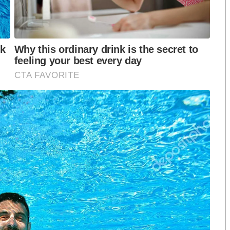
ัดผสมวิตามิน ได้แก่
อ็กซ์
)
นอกจากนี้ ยังสร้างสรรค์ นวัตกรรมผลิตภัณฑ์ใหม่ๆ
ารเป็นผู้ผลิตเครื่องดื่มเพื่อสุขภาพ เพื่อรองกับเทรนด์
แผนนำสารสกัดจากกัญชงมาพัฒนาเป็นผลิตภัณฑ์ เสริม
งสำอางที่มีส่วนผสมจากสารสกัดกัญชง มากกว่า
50
รายการ
อง
JKN18
ให้ได้รับความนิยมสูงสุดติด
1
ใน
10
ของ
มธุรกิจคอมเมิร์ซ ของ
JKN
ให้มีความเข้มแข็ง มั่นคงและ
็น
5,000
ล้านบาท และขับเคลื่อนองค์กรไปสู่การ
วได้ตามแผนงานที่วางไว้
”
คุณแอน
–
จักรพงษ์
กล่าว