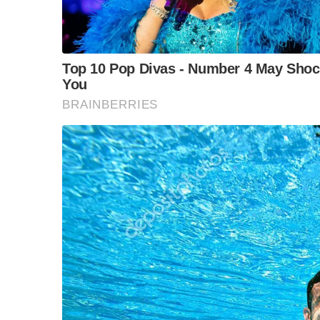
TRIA by Anne JKN (
ซีเทรีย
)
เครื่องดื่ม สมุนไพรสก
Dragon X (
ดราก้อน เอ็กซ์
)
และ
Tiger X (
ไทเกอร์ เ
เพื่อออกมาตอบสนองความต้องการของผู้บริโภค ด้วยก
ของผู้บริโภคที่ให้ความสำคัญกับเรื่องนี้ โดยมี
อาหาร ผลิตภัณฑ์เครื่องดื่ม และผลิตภัณฑ์เครื่อ
ภายในปี
2022
“
เรามีเป้าหมายในอีก
3
ปีข้างหน้า ที่จะผลักดันช่
ประเทศ และเป็นจิ๊กซอว์สำคัญที่ช่วยสนับสนุนกลุ่
ยั่งยืนในระยะยาว ด้วยเป้าหมายรายได้ที่จะเพิ่มเป
เป็น
Content Commerce Company
อย่างเต็มตั