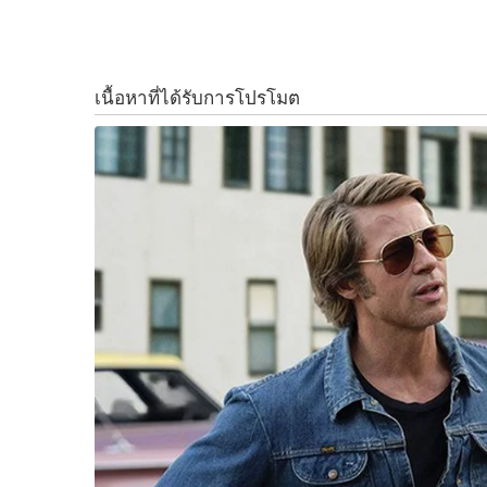
จำกัด (มหาชน) หรือ
JKN
เปิดเผยว่า บริษัทฯ ได้
k
k
Commerce Company
ภายใน
3
ปี ข้างหน้า
โดยจะนำจุดแข็งของธุรกิจคอนเทนต์ในฐานะที่เป็
ภูมิภาคนี้ จากการถือครองลิขสิทธิ์คอนเทนต์จากแบร
นำไปออกอากาศผ่านแพลตฟอร์มต่างๆ ทั้งทีวีดิจิท
รวมถึงเป็นผู้ผลิตคอนเทนต์รายการข่าวภายใต้ลิขสิ
ข่าวภายใต้แบรนด์
JKN-CNBC
สำนักข่าวเศรษฐกิจ
รายการข่าวในระดับสากลมาสู่วงการข่าวในประเทศไ
ช่อง
JKN18
ทั้งนี้ ช่อง
JKN18
ถือเป็นการลงทุนครั้งใหญ่ในเชิงก
ตั้งแต่ ปี
2017
และเป็นจิ๊กซอว์ที่เข้ามาช่วยสร้าง
ความเชี่ยวชาญ ในอุตสาหกรรมคอนเทนต์มามากก
หลายทั้ง
8
กลุ่ม