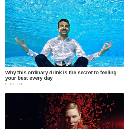
ขึ้น ที่สำคัญบริษัทฯ ทุ่มงบกว่า 500,000 บาท เพิ่มเติมโปร
โมชั่นนอกเหนือจากค่ายยานยนต์ เพื่อมอบโดยตรงให้ผู้
บริโภคคือ ซื้อรถยนต์ภายในงาน ศูนย์การค้าฯ ช่วยจ่าย
ให้ครึ่งแสนบาท จำนวน 9 รางวัล หรือซื้อรถจักรยานยนต์
ภายในงานช่วยจ่าย 3,000 บาท จำนวน 9 รางวัล โดยจับ
แจกมอบโชคให้ทุกวัน ด้วยปัจจัยบวกและโปรโมชั่นสุด
พิเศษต่าง ๆ ที่จะเกิดขึ้นภายในงาน มั่นใจว่าจะบรรลุเป้า
หมายที่ตามที่ตั้งไว้อย่างแน่นอน
สัมผัสกับสุดยอดมหกรรมยานยนต์แห่งภาคตะวันออก
“แปซิฟิค มอเตอร์โชว์ ครั้งที่ 22” เข้าชมฟรี ตลอด 9 วัน
เริ่มตั้งแต่วันที่ 23 พฤศจิกายน ถึงวันที่ 1 ธันวาคม 2562 ณ
ศูนย์การค้าแปซิฟิค พาร์ค ศรีราชา จังหวัดชลบุรี
F
L
T
C
S
Share
a
i
w
o
h