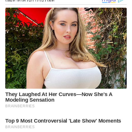
ชมงานกว่า 540,000 คน
สมบูรณ์ วรปัญญาส
กุล กรรมการผู้จัดการ บริษัทแปซิฟิค พาร์ค ศรีราชา
จำกัด
เปิดเผยว่า แปซิฟิค มอเตอร์ โชว์ ครั้งที่ 22 จัดงาน
ระหว่างวันที่ 23 พฤศจิกายน ถึงวันที่ 1 ธันวาคม 2562 ณ
ศูนย์การค้าแปซิฟิค พาร์ค ศรีราชา จังหวัดชลบุรี จัดภาย
ใต้คอนเซ็ปต์ “เลือกรถถูกใจ…เลือกสไตล์ที่เป็นคุณ” เพื่อ
สนับสนุนให้ผู้บริโภคได้เลือกยานยนต์ที่ถูกใจตนเองที่สุด
สะท้อนไลฟ์สไตล์อย่างไร้ขีดจำกัด ทั้งค่ายผู้ผลิต ประเภท
และรุ่นของยานยนต์ รวมถึงรถจักรยานยนต์หรือแม้
กระทั่งราคา การผ่อนชำระที่สามารถกำหนดได้ตามราย
ได้หรืองบประมาณที่ตั้งไว้ โดยมีบริษัทยานยนต์เข้าร่วม
งาน 22 แบรนด์ แบ่งเป็นบริษัทรถยนต์ 12 แบรนด์ ได้แก่
BMW, FORD, HONDA, ISUZU, MAZDA, MITSUBISHI,