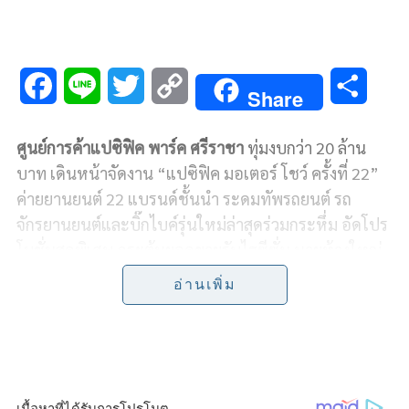
F
L
T
C
S
Share
a
i
w
o
h
ศูนย์การค้าแปซิฟิค พาร์ค ศรีราชา
ทุ่มงบกว่า 20 ล้าน
c
n
i
p
a
บาท เดินหน้าจัดงาน “แปซิฟิค มอเตอร์ โชว์ ครั้งที่ 22”
e
e
t
y
r
ค่ายยานยนต์ 22 แบรนด์ชั้นนำ ระดมทัพรถยนต์ รถ
จักรยานยนต์และบิ๊กไบค์รุ่นใหม่ล่าสุดร่วมกระหึ่ม อัดโปร
b
t
L
e
โมชั่นสุดพิเศษ กระตุ้นยอดขายรับไฮซีซั่น นายห้างใหญ่
o
e
i
ใจป้ำ! ควักเงินสดกว่า 500,000 บาท อัดโปรโมชั่นเสริม
อ่านเพิ่ม
เพิ่มเติมจากค่ายยานยนต์ ตอกย้ำเบอร์หนึ่งสุดยอด
o
r
n
มหกรรมยานยนต์แห่งภาคตะวันออก จับแจกฟรีมอบโชค
k
k
ให้ทุกวัน ซื้อรถยนต์ช่วยจ่ายครึ่งแสนบาท ซื้อรถ
จักรยานยนต์ช่วยจ่าย 3,000 บาท คาดจัดงาน 9 วันเงิน
สะพัดกว่า 700 ล้านบาท ยอดจองยานยนต์ 750 คัน มีผู้