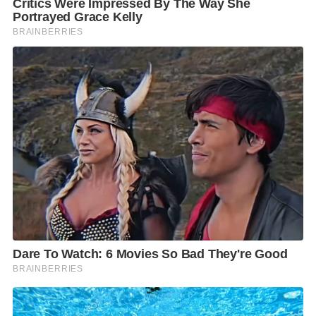
เครื่องเสียง, ล้อแม็ก-ยางรถยนต์ และอุปกรณ์ประดับยนต์
มีผู้เข้าชมงานประมาณ 540,000 คน เฉลี่ยวันละเกือบ
60,000 คน ใกล้เคียงกับปีก่อน เนื่องจากมีผู้ประกอบการ
รายใหม่ รวมทั้งแรงงานจากสาขาอาชีพต่าง ๆ ย้ายเข้าสู่
พื้นที่จำนวนมาก โดยเป็นผลสืบเนื่องจากการพัฒนา
โครงสร้างพื้นฐานด้านสาธารณูปโภคต่าง ๆ เพื่อรองรับ
การเติบโตของระบบเศรษฐกิจในภูมิภาค ภายใต้โครงการ
ระเบียงเศรษฐกิจพิเศษภาคตะวันออก ’EEC’ ขณะที่ผู้
ประกอบการที่เข้าร่วมงานต่างนำเสนอโปรโมชั่นสุดพิเศษ
ไม่ว่าจะเป็นส่วนลดในการซื้อ, โปรโมชั่นช่วยจ่าย-ช่วย
ผ่อน, ดาวน์ 0%, ดาวน์ต่ำดอกเบี้ย 0%, ผ่อนนาน, เพิ่ม
มูลค่ารถเก่านำมาแลกรถใหม่, ฟรีประกันภัยชั้น 1, จองรถ
รับทองคำ, ฟรีชุดแต่ง, รับรถทันทีไม่ต้องรอ, ออก
มอเตอร์ไซค์ 0 บาท หรือรับฟรีสินค้าพรีเมี่ยม เพื่อกระตุ้น
ยอดขายในช่วงไฮซีซั่น รวมทั้งนโยบายกระตุ้นเศรษฐกิจ
ต่าง ๆ ของภาครัฐที่เริ่มทยอยออกมาเริ่มส่งสัญญาณที่ดี