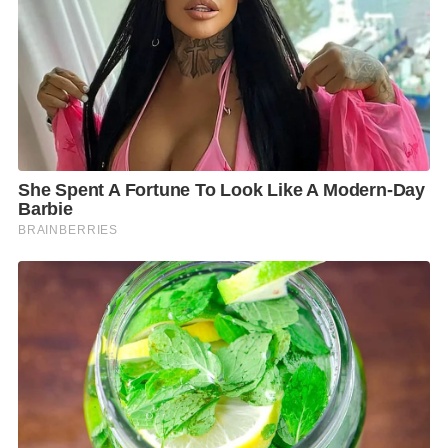
จักรยานยนต์ชื่อดัง
นอกจากงบประมาณ
จัดงานกว่า 20 ล้านบาท ที่บริษัทฯ ได้ใช้เพื่อเนรมิตพื้นที่
ศูนย์การค้าแปซิฟิค พาร์ค ศรีราชา ซึ่งใช้เป็นพื้นที่ในการ
จัดงาน และแสดงกิจกรรมโชว์ต่าง ๆ อันน่าตื่นตาเร้าใจมา
ให้ผู้เข้าชมงานได้สัมผัสกันอย่างจุใจแล้ว เรายังทุ่มงบ
ประมาณอีกเกือบ 500 ล้านบาท เพื่อปรับปรุงทั่วทั้งศูนย์
การค้าฯ ครั้งใหญ่ ในรอบกว่า 2 ทศวรรษ เพื่อให้
ศูนย์การค้าแปซิฟิค พาร์ค ศรีราชา มีความทันสมัย มี
ความสวยงามมากยิ่งขึ้น ปรับภูมิทัศน์ทำให้พื้นที่ใช้สอย
กว้างขวางขึ้น ให้สมกับเป็นแลนด์มาร์คของชาวศรีราชา
โดยงานแปซิฟิค มอเตอร์โชว์ ครั้งที่ 22 จึงถือเป็นการเปิด
ตัวศูนย์การค้าฯ ในภาพลักษณ์ใหม่ สำหรับพื้นที่จัดแสดง
และจำหน่ายยานยนต์จะมีความกว้างขวางขึ้น ทำให้เดิน
ชมงานได้อย่างสะดวกสบาย โดยพื้นที่ชั้น B (ใต้ดิน) และ