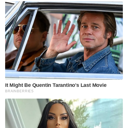
NISSAN, SUBARU, SUZUKI, TOYOTA และบริษัทรถยนต์
ไฟฟ้า SCP และ DT MOTOR บริษัทรถจักรยานยนต์-รถ
บิ๊กไบค์ 10 แบรนด์ ได้แก่ BENELLI, GPX, HONDA,
HONDA BIGWING, KAWASAKI, ROYAL ANFIELD, VESPA,
YAMAHA, ZONGSHEN RYUKA และ DECO (รถ
จักรยานยนต์ไฟฟ้า) รวมทั้งบริษัท-ร้านค้าเครื่องเสียงติด
รถยนต์ ล้อแม็กซ์-ยางรถยนต์และอุปกรณ์ประดับยนต์ มา
ร่วมออกงานอีกมากมาย สำหรับพื้นที่ ที่ใช้ในการจัดงานมี
ทั้งพื้นที่ภายใน-ภายนอกศูนย์การค้าฯ รวมทั้งสิ้นกว่า
4,000 ตารางเมตร (ใกล้เคียงกับปีที่แล้ว) โดยบริเวณด้าน
หน้าและด้านข้างศูนย์การค้าฯ มีพื้นที่กว่า 1,000 ตาราง
เมตร ใช้จัดงาน “INDY MARKET@PACIFIC PARK” เปิด
พื้นที่จำหน่ายอาหารอร่อยขึ้นชื่อของจังหวัดชลบุรี รวม
ถึงผลิตภัณฑ์สินค้า เครื่องประดับสไตล์อินดี้ วินเทจสุด
แนว จัดระหว่างวันที่ 29 – 30 พฤศจิกายน และ 1
ธันวาคม 2562 รวมทั้งยังมีกิจกรรมจากค่ายรถ