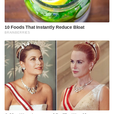
ชั้น 1 รวมกว่า 1,000 ตร.ม. แบ่งเป็น พื้นที่ในชั้น B เป็น
พื้นที่จัดแสดงและจำหน่ายรถจักรยานยนต์ไฟฟ้า อุปกรณ์
ประดับยนต์ ล้อแม็กซ์-ยางรถยนต์ บริเวณชั้น 1 เป็นพื้นที่
จัดแสดงและจำหน่ายรถจักรยานยนต์และบิ๊กไบค์ พื้นที่
ชั้น 4 อีก 2,000 ตารางเมตร บริเวณด้านหน้า และภายใน
แปซิฟิค ฮอลล์ เป็นบูธจัดแสดงและจำหน่ายรถยนต์และ
รถยนต์พลังงานไฟฟ้า ขณะที่บริเวณเวทีกิจกรรมสำหรับ
ประชาสัมพันธ์โปรโมชั่นจากค่ายยานยนต์ต่าง ๆ โชว์
คอนเสิร์ตศิลปินชื่อดังและกิจกรรมต่าง ๆ มีการติดตั้งจอ
LED พร้อมระบบแสงสีเสียงให้มีความอลังการเต็มรูปแบบ
และทันสมัยยิ่งขึ้น เพื่อตอกย้ำความเป็นสุดยอดมหกรรม
ยานยนต์แห่งภาคตะวันออกที่จัดมาต่อเนื่องเป็นปีที่ 22
ปีนี้คาดว่าจะมียอดจองรถยนต์และรถจักรยานยนต์รวม
750 คัน ซึ่งไม่น่าจะน้อยกว่าปี 2561 ที่ผ่านมา และมีเงิน
สะพัดมากกว่า 700 ล้านบาท (รวมร้านค้าที่มาออกบูธ,